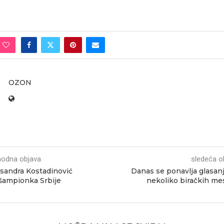
OZON
hodna objava
sledeća o
sandra Kostadinović
Danas se ponavlja glasan
šampionka Srbije
nekoliko biračkih me