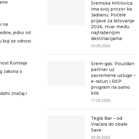
same
Sremska Mitrovica
ima svoj prozor ka
Jadranu: Počele
prijave za letovanje
i na
2026, Hvar među
najtraženijim
redine, jedno od
destinacijama
u koji se odnosi
29.05.2026.
nost Komisije
Srem-gas: Pouzdan
partner uz
og zakona o
savremene usluge –
e-račun i REP
program na samo
klik
atni značaj i
17.03.2026.
Tegla Bar – od
Vračara do obale
Save
09.03.2026.