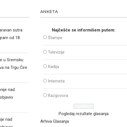
ANKETA
aravan sutra
Najčešće se informišem putem:
ogram od 18
Štampe
Televizije
že u Sremsku
Radija
va na Trgu Ćire
Interneta
nije nad
Razgovora
objavio
Pogledaj rezultate glasanja
ije nad
Arhiva Glasanja