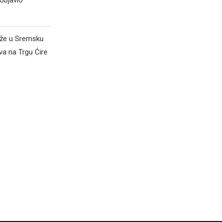
objavio
iže u Sremsku
va na Trgu Ćire