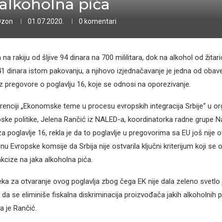
 alkoholna pića
Ozon
01.07.2020.
0 komentari
a na rakiju od šljive 94 dinara na 700 mililitara, dok na alkohol od žitar
 241 dinara istom pakovanju, a njihovo izjednačavanje je jedna od oba
oz pregovore o poglavlju 16, koje se odnosi na oporezivanje.
renciji „Ekonomske teme u procesu evropskih integracija Srbije“ u org
ske politike, Jelena Rančić iz NALED-a, koordinatorka radne grupe 
 poglavlje 16, rekla je da to poglavlje u pregovorima sa EU još nije 
 Evropske komsije da Srbija nije ostvarila ključni kriterijum koji se 
kcize na jaka alkoholna pića.
eka za otvaranje ovog poglavlja zbog čega EK nije dala zeleno svetlo 
a se eliminiše fiskalna diskriminacija proizvođača jakih alkoholnih pi
a je Rančić.