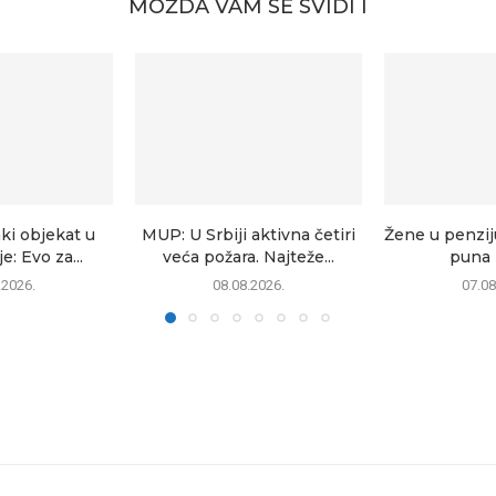
MOŽDA VAM SE SVIDI I
ki objekat u
MUP: U Srbiji aktivna četiri
Žene u penzij
: Evo za...
veća požara. Najteže...
puna p
.2026.
08.08.2026.
07.08