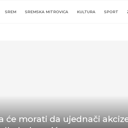
SREM
SREMSKA MITROVICA
KULTURA
SPORT
ja će morati da ujednači akciz