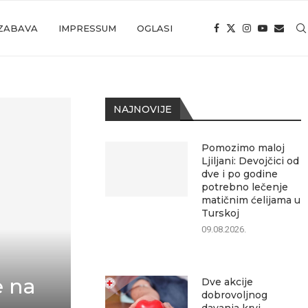
ZABAVA
IMPRESSUM
OGLASI
NAJNOVIJE
Pomozimo maloj
Ljiljani: Devojčici od
dve i po godine
potrebno lečenje
matičnim ćelijama u
Turskoj
09.08.2026.
e na
Dve akcije
dobrovoljnog