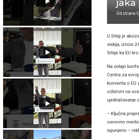
jaka
Od strane
U Srbiji je akciz
viskija, iznosi
Srbije ka EU kr
Na onlajn konfe
Centra za evrop
konventa o EU za
ozbirom na ocenu
ujednačavanje a
– Ključna prepr
osnovno merilo d
ispunjeno – rekl