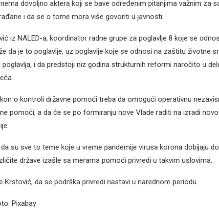
 nema dovoljno aktera koji se bave određenim pitanjima važnim za 
rađane i da se o tome mora više govoriti u javnosti.
ić iz NALED-a, koordinator radne grupe za poglavlje 8 koje se odnos
e da je to poglavlje, uz poglavlje koje se odnosi na zaštitu životne s
poglavlja, i da predstoji niz godina strukturnih reformi naročito u del
eća.
kon o kontroli državne pomoći treba da omogući operativnu nezavis
ne pomoći, a da će se po formiranju nove Vlade raditi na izradi nov
je.
 da su sve to teme koje u vreme pandemije virusa korona dobijaju dod
zličite države izašle sa merama pomoći privredi u takvim uslovima.
e Krstović, da se podrška privredi nastavi u narednom periodu.
oto: Pixabay