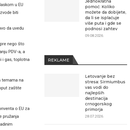
Jednokratna
 ulaskom u EU
pomoć: Koliko
možete da dobijete,
zvode biti
da li se isplaćuje
više puta i gde se
ravo da uvedu
podnosi zahtev
09.08.2026.
i pre nego što
anju PDV-a, a
 i gas, toplotna
REKLAME
Letovanje bez
im temama na
stresa: Sirmiumbus
vas vodi do
oput zaštite
najlepših
destinacija
crnogorskog
konventa o EU za
primorja
e pružanja
28.07.2026.
ladinim