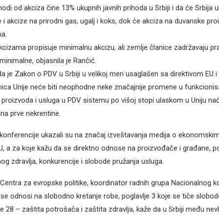
hodi od akciza čine 13% ukupnih javnih prihoda u Srbiji i da će Srbija
i akcize na prirodni gas, ugalj i koks, dok će akciza na duvanske proi
a.
akcizama propisuje minimalnu akcizu, ali zemlje članice zadržavaju p
minimalne, objasnila je Rančić.
da je Zakon o PDV u Srbiji u velikoj meri usaglašen sa direktivom EU 
ca Unije neće biti neophodne neke značajnije promene u funkcionis
i proizvoda i usluga u PDV sistemu po višoj stopi ulaskom u Uniju naći
ina prve nekrentine.
 konferencije ukazali su na značaj izveštavanja medija o ekonomsk
EU, a za koje kažu da se direktno odnose na proizvođače i građane, p
og zdravlja, konkurencije i slobode pružanja usluga.
 Centra za evropske politike, koordinator radnih grupa Nacionalnog 
e se odnosi na slobodno kretanje robe, poglavlje 3 koje se tiče slobod
je 28 – zaštita potrošača i zaštita zdravlja, kaže da u Srbiji među nev