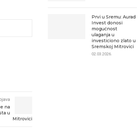
Prvi u Sremu: Aurad
Invest donosi
mogućnost
ulaganja u
investiciono zlato u
Sremskoj Mitrovici
02.03.2026.
bjava
je na
sta u
Mitrovici