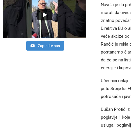
Navela je da pri
morati da uvede 
znatno povećan
Direktiva EU o 
veće akcize od 
Rančić je rekla 
Zapratite nas
postanemo člani
da će se na list
energije i kupov
Učesnici onlajn
putu Srbije ka 
potrošača i javn
Dušan Protić iz
poglavlje 1 koj
usluga i poglavl