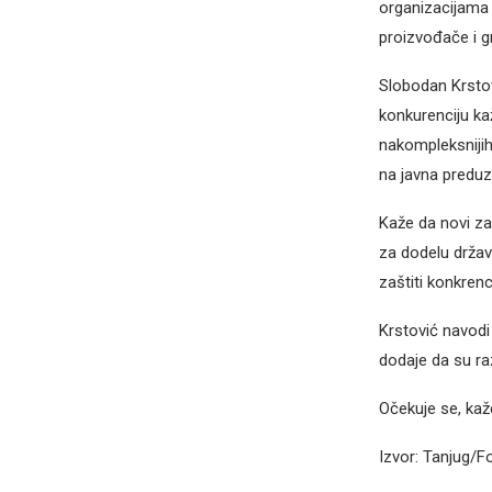
organizacijama
proizvođače i g
Slobodan Krstov
konkurenciju kaž
nakompleksnijih 
na javna preduz
Kaže da novi za
za dodelu držav
zaštiti konkrenci
Krstović navodi
dodaje da su ra
Očekuje se, kaž
Izvor: Tanjug/F