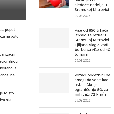
davanja krvi
sledeće nedelje u
Sremskoj Mitrovici
09.08.2026.
ica, poput
Više od 850 trkača
„trčalo za retke“ u
veza na putu
Sremskoj Mitrovici:
Ljiljana Alagić vodi
borbu sa više od 40
tumora
anizaciji
09.08.2026.
Nacionalnog
otvoreno, s
Vozači početnici ne
odnosi na
smeju da voze kao
ostali: Ako je
ograničenje 80, za
je to što
njih važi 72 km/h
ća nije
09.08.2026.