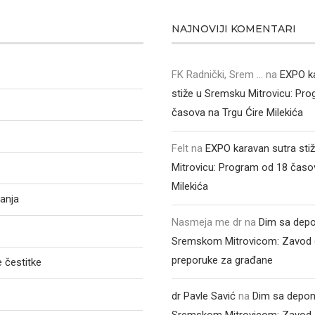
NAJNOVIJI KOMENTARI
FK Radnički, Srem ...
na
EXPO k
stiže u Sremsku Mitrovicu: Pr
časova na Trgu Ćire Milekića
Felt
na
EXPO karavan sutra sti
Mitrovicu: Program od 18 časo
Milekića
anja
Nasmeja me dr
na
Dim sa depo
Sremskom Mitrovicom: Zavod 
preporuke za građane
 čestitke
dr Pavle Savić
na
Dim sa depon