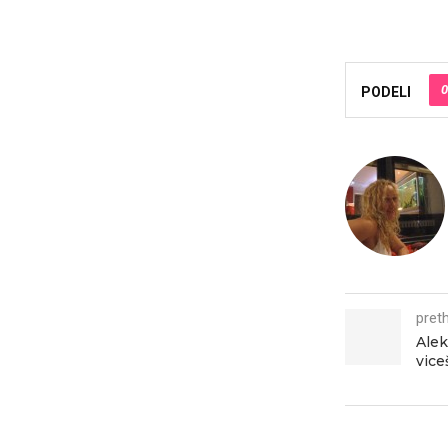
0
PODELI
pret
Alek
vice