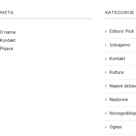
META
KATEGORIJE
Editors' Pick
O nama
Kontakt
Izdvajamo
Prijava
Kontakt
Kultura
Najave dešav
Naslovne
Novogodišnje
Oglasi