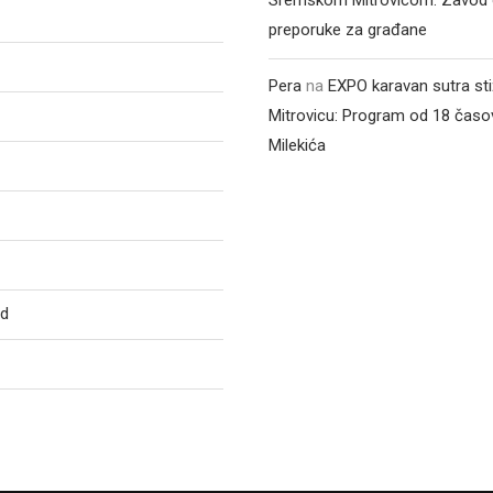
Sremskom Mitrovicom: Zavod 
preporuke za građane
Pera
na
EXPO karavan sutra st
Mitrovicu: Program od 18 časo
Milekića
ed