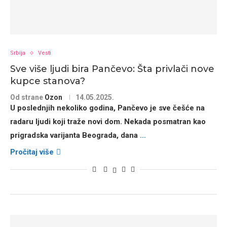
Srbija
Vesti
Sve više ljudi bira Pančevo: Šta privlači nove
kupce stanova?
Od strane
Ozon
14.05.2025.
U poslednjih nekoliko godina, Pančevo je sve češće na
radaru ljudi koji traže novi dom. Nekada posmatran kao
prigradska varijanta Beograda, dana
...
Pročitaj više