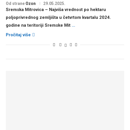
Od strane
Ozon
29.05.2025.
Sremska Mitrovica –
Najviša vrednost po hektaru
poljoprivrednog zemljišta u četvrtom kvartalu 2024.
godine na teritoriji Sremske Mit
...
Pročitaj više