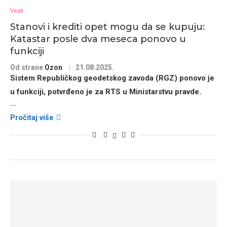
Vesti
Stanovi i krediti opet mogu da se kupuju:
Katastar posle dva meseca ponovo u
funkciji
Od strane
Ozon
21.08.2025.
Sistem
Republičkog geodetskog zavoda (RGZ)
ponovo je
u funkciji, potvrđeno je za RTS u
Ministarstvu pravde
.
...
Pročitaj više