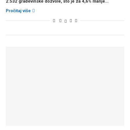
2.532 građevinske dozvole
, što je za
4,6% manje...
Pročitaj više