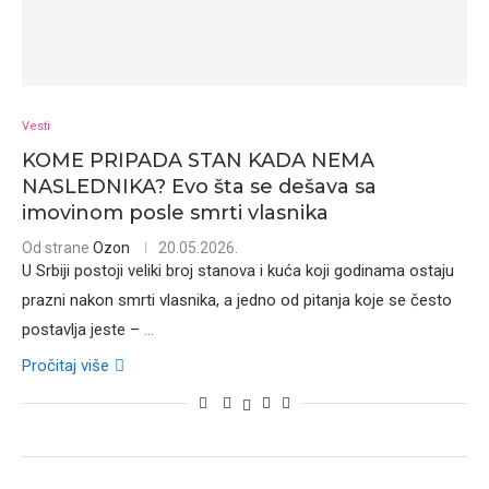
Vesti
KOME PRIPADA STAN KADA NEMA
NASLEDNIKA? Evo šta se dešava sa
imovinom posle smrti vlasnika
Od strane
Ozon
20.05.2026.
U Srbiji postoji veliki broj stanova i kuća koji godinama ostaju
prazni nakon smrti vlasnika, a jedno od pitanja koje se često
postavlja jeste –
...
Pročitaj više