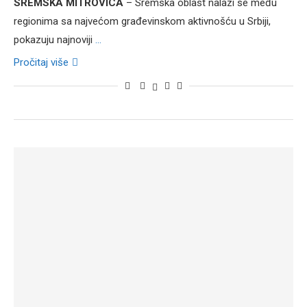
SREMSKA MITROVICA
– Sremska oblast nalazi se među
regionima sa najvećom građevinskom aktivnošću u Srbiji,
pokazuju najnoviji
...
Pročitaj više