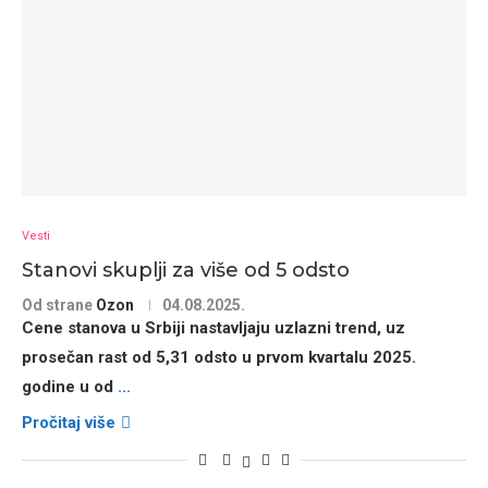
Vesti
Stanovi skuplji za više od 5 odsto
Od strane
Ozon
04.08.2025.
Cene stanova u Srbiji nastavljaju uzlazni trend
, uz
prosečan rast od
5,31 odsto
u prvom kvartalu 2025.
godine u od
...
Pročitaj više