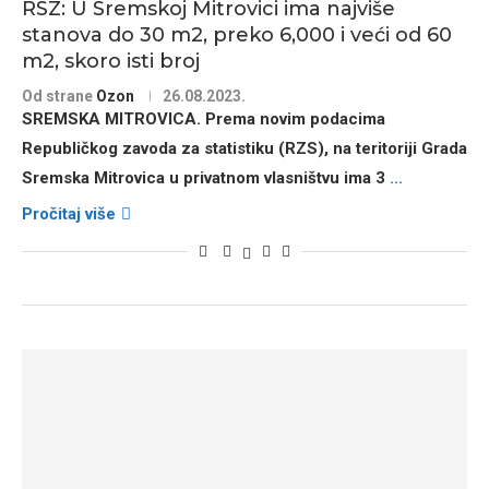
RSZ: U Sremskoj Mitrovici ima najviše
stanova do 30 m2, preko 6,000 i veći od 60
m2, skoro isti broj
Od strane
Ozon
26.08.2023.
SREMSKA MITROVICA. Prema novim podacima
Republičkog zavoda za statistiku (RZS), na teritoriji Grada
Sremska Mitrovica u privatnom vlasništvu ima 3
...
Pročitaj više