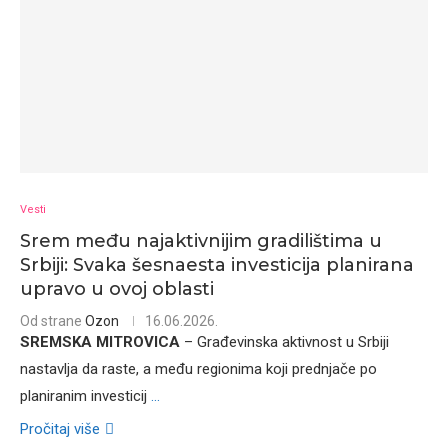
Vesti
Srem među najaktivnijim gradilištima u
Srbiji: Svaka šesnaesta investicija planirana
upravo u ovoj oblasti
Od strane
Ozon
16.06.2026.
SREMSKA MITROVICA
– Građevinska aktivnost u Srbiji
nastavlja da raste, a među regionima koji prednjače po
planiranim investicij
...
Pročitaj više