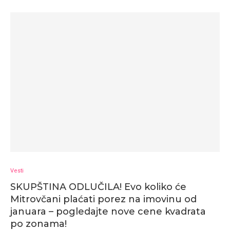
Vesti
SKUPŠTINA ODLUČILA! Evo koliko će
Mitrovčani plaćati porez na imovinu od
januara – pogledajte nove cene kvadrata
po zonama!