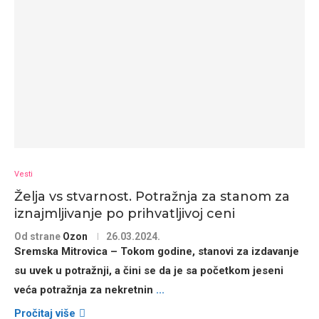
Vesti
Želja vs stvarnost. Potražnja za stanom za
iznajmljivanje po prihvatljivoj ceni
Od strane
Ozon
26.03.2024.
Sremska Mitrovica – Tokom godine, stanovi za izdavanje
su uvek u potražnji, a čini se da je sa početkom jeseni
veća potražnja za nekretnin
...
Pročitaj više