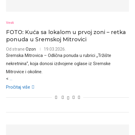
Vesti
FOTO: Kuća sa lokalom u prvoj zoni – retka
ponuda u Sremskoj Mitrovici
Od strane
Ozon
19.03.2026.
Sremska Mitrovica – Odlična ponuda u rubrici „Tržište
nekretnina“, koja donosi izdvojene oglase iz Sremske
Mitrovice i okoline.
<
...
Pročitaj više