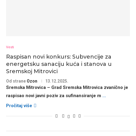
Vesti
Raspisan novi konkurs: Subvencije za
energetsku sanaciju kuća i stanova u
Sremskoj Mitrovici
Od strane
Ozon
13.12.2025.
Sremska Mitrovica –
Grad Sremska Mitrovica
zvanično je
raspisao
novi javni poziv
za
sufinansiranje m
...
Pročitaj više