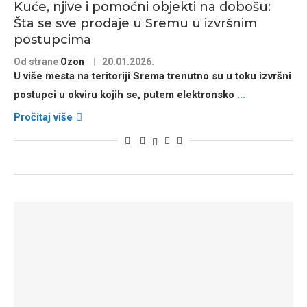
Kuće, njive i pomoćni objekti na dobošu:
Šta se sve prodaje u Sremu u izvršnim
postupcima
Od strane
Ozon
20.01.2026.
U više mesta na teritoriji
Srema
trenutno su u toku
izvršni
postupci
u okviru kojih se, putem
elektronsko
...
Pročitaj više