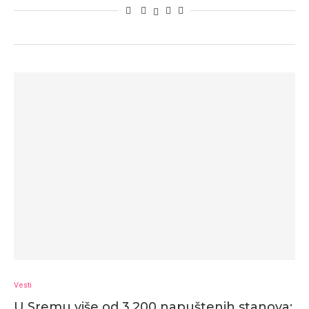
Vesti
U Sremu više od 3.200 napuštenih stanova: