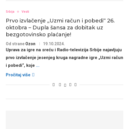
Srbija
Vesti
Prvo izvlačenje „Uzmi račun i pobedi“ 26.
oktobra – Dupla šansa za dobitak uz
bezgotovinsko plaćanje!
Od strane
Ozon
19.10.2024.
Uprava za igre na sreću i Radio-televizija Srbije najavljuju
prvo izvlačenje jesenjeg kruga nagradne igre „Uzmi račun
i pobedi“, koje
...
Pročitaj više