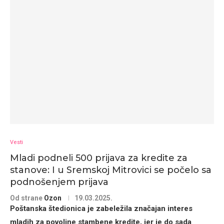
Vesti
Mladi podneli 500 prijava za kredite za
stanove: I u Sremskoj Mitrovici se počelo sa
podnošenjem prijava
Od strane
Ozon
19.03.2025.
Poštanska štedionica je zabeležila značajan interes
mladih za
povoljne stambene kredite
, jer je do sada