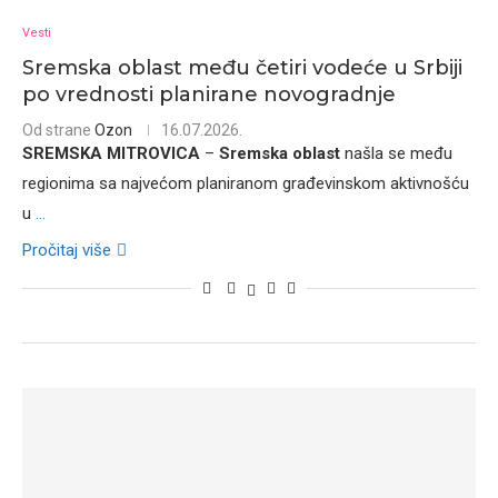
Vesti
Sremska oblast među četiri vodeće u Srbiji
po vrednosti planirane novogradnje
Od strane
Ozon
16.07.2026.
SREMSKA MITROVICA
–
Sremska oblast
našla se među
regionima sa najvećom planiranom građevinskom aktivnošću
u
...
Pročitaj više