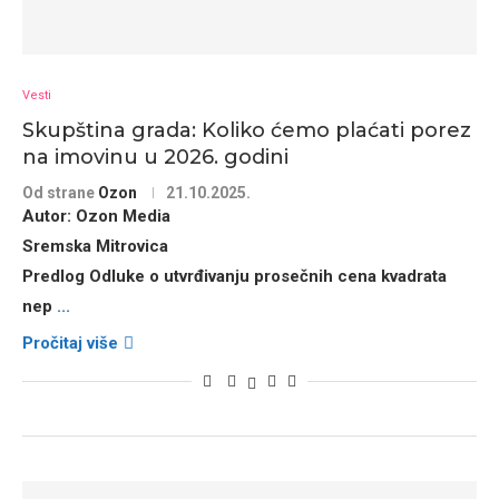
Vesti
Skupština grada: Koliko ćemo plaćati porez
na imovinu u 2026. godini
Od strane
Ozon
21.10.2025.
Autor:
Ozon Media
Sremska Mitrovica
Predlog
Odluke o utvrđivanju prosečnih cena kvadrata
nep
...
Pročitaj više