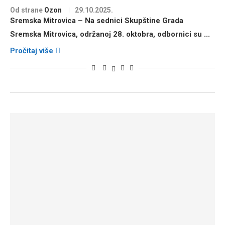
Od strane
Ozon
29.10.2025.
Sremska Mitrovica – Na sednici
Skupštine Grada
Sremska Mitrovica
, održanoj
28. oktobra
, odbornici su
...
Pročitaj više