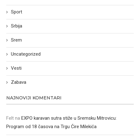
Sport
Srbija
Srem
Uncategorized
Vesti
Zabava
NAJNOVIJI KOMENTARI
Felt
na
EXPO karavan sutra stiže u Sremsku Mitrovicu:
Program od 18 časova na Trgu Ćire Milekića