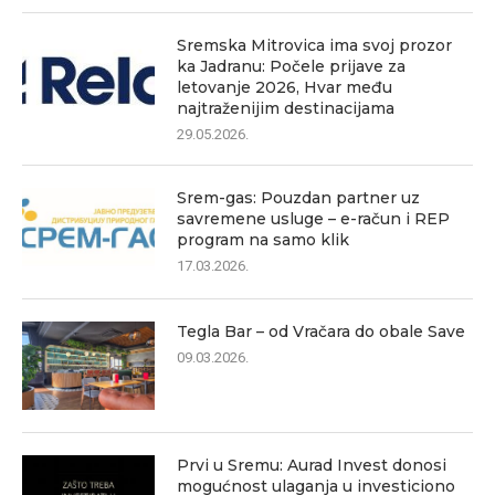
Sremska Mitrovica ima svoj prozor
ka Jadranu: Počele prijave za
letovanje 2026, Hvar među
najtraženijim destinacijama
29.05.2026.
Srem-gas: Pouzdan partner uz
savremene usluge – e-račun i REP
program na samo klik
17.03.2026.
Tegla Bar – od Vračara do obale Save
09.03.2026.
Prvi u Sremu: Aurad Invest donosi
mogućnost ulaganja u investiciono