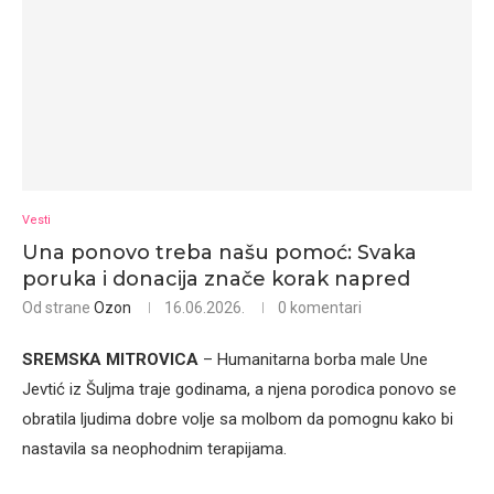
Vesti
Una ponovo treba našu pomoć: Svaka
poruka i donacija znače korak napred
Od strane
Ozon
16.06.2026.
0 komentari
SREMSKA MITROVICA
– Humanitarna borba male Une
Jevtić iz Šuljma traje godinama, a njena porodica ponovo se
obratila ljudima dobre volje sa molbom da pomognu kako bi
nastavila sa neophodnim terapijama.