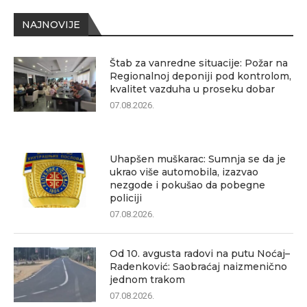
NAJNOVIJE
Štab za vanredne situacije: Požar na
Regionalnoj deponiji pod kontrolom,
kvalitet vazduha u proseku dobar
07.08.2026.
Uhapšen muškarac: Sumnja se da je
ukrao više automobila, izazvao
nezgode i pokušao da pobegne
policiji
07.08.2026.
Od 10. avgusta radovi na putu Noćaj–
Radenković: Saobraćaj naizmenično
jednom trakom
07.08.2026.