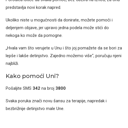
predstavlja novi korak napred.
Ukoliko niste u mogućnosti da donirate, možete pomoći i
deljenjem objave, jer upravo jedna podela može stići do
nekoga ko može da pomogne.
„Hvala vam što verujete u Unu i što joj pomažete da se bori za
lepše i lakše detinjstvo. Zajedno možemo više“, poručuju njeni
najbliži.
Kako pomoći Uni?
Pošaljite SMS
342
na broj
3800
Svaka poruka znači novu šansu za terapije, napredak i
bezbrižnije detinjstvo male Une.