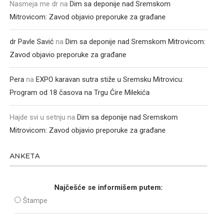
Nasmeja me dr
na
Dim sa deponije nad Sremskom
Mitrovicom: Zavod objavio preporuke za građane
dr Pavle Savić
na
Dim sa deponije nad Sremskom Mitrovicom:
Zavod objavio preporuke za građane
Pera
na
EXPO karavan sutra stiže u Sremsku Mitrovicu:
Program od 18 časova na Trgu Ćire Milekića
Hajde svi u setnju
na
Dim sa deponije nad Sremskom
Mitrovicom: Zavod objavio preporuke za građane
ANKETA
Najčešće se informišem putem:
Štampe