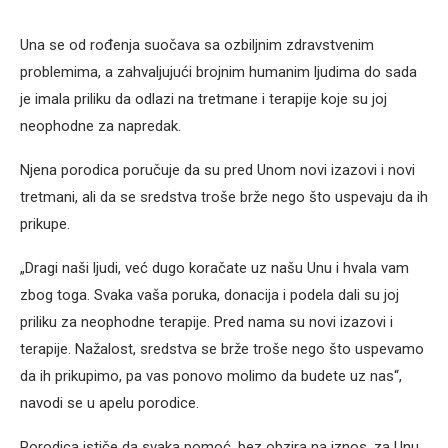
Una se od rođenja suočava sa ozbiljnim zdravstvenim
problemima, a zahvaljujući brojnim humanim ljudima do sada
je imala priliku da odlazi na tretmane i terapije koje su joj
neophodne za napredak.
Njena porodica poručuje da su pred Unom novi izazovi i novi
tretmani, ali da se sredstva troše brže nego što uspevaju da ih
prikupe.
„Dragi naši ljudi, već dugo koračate uz našu Unu i hvala vam
zbog toga. Svaka vaša poruka, donacija i podela dali su joj
priliku za neophodne terapije. Pred nama su novi izazovi i
terapije. Nažalost, sredstva se brže troše nego što uspevamo
da ih prikupimo, pa vas ponovo molimo da budete uz nas“,
navodi se u apelu porodice.
Porodica ističe da svaka pomoć, bez obzira na iznos, za Unu