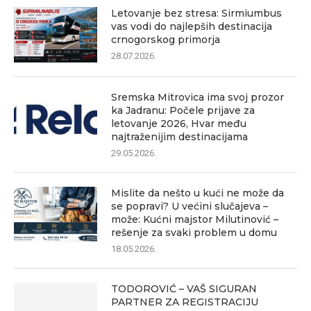
Letovanje bez stresa: Sirmiumbus
vas vodi do najlepših destinacija
crnogorskog primorja
28.07.2026.
Sremska Mitrovica ima svoj prozor
ka Jadranu: Počele prijave za
letovanje 2026, Hvar među
najtraženijim destinacijama
29.05.2026.
Mislite da nešto u kući ne može da
se popravi? U većini slučajeva –
može: Kućni majstor Milutinović –
rešenje za svaki problem u domu
18.05.2026.
TODOROVIĆ – VAŠ SIGURAN
PARTNER ZA REGISTRACIJU