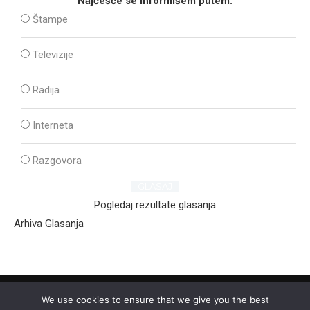
Najčešće se informišem putem:
Štampe
Televizije
Radija
Interneta
Razgovora
Pogledaj rezultate glasanja
Arhiva Glasanja
We use cookies to ensure that we give you the best