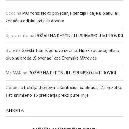
Cccc
na
PIO fond: Novo povećanje penzija i dalje u planu, ali
konačna odluka još nije doneta
Upravo tako
na
POŽAR NA DEPONIJI U SREMSKOJ MITROVICI
Вуле
na
Savski Titanik ponovo izronio: Nizak vodostaj otkrio
olupinu broda „Slovenac“ kod Sremske Mitrovice
Mc MAK
na
POŽAR NA DEPONIJI U SREMSKOJ MITROVICI
Goran
na
Policija dronovima kontroliše saobraćaj: Za nekoliko
sati snimljeno 15 preticanja preko pune linije
ANKETA