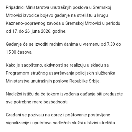
Pripadnici Ministarstva unutrašnjih poslova u Sremskoj
Mitrovici izvodiće bojevo gađanje na strelištu u krugu
Kazneno-popravnog zavoda u Sremskoj Mitrovici u periodu
od 17. do 26. juna 2026. godine.
Gađanje će se izvoditi radnim danima u vremenu od 7.30 do
15.30 časova.
Kako je saopšteno, aktivnosti se realizuju u skladu sa
Programom stručnog usavršavanja policijskih službenika
Ministarstva unutrašnjih poslova Republike Srbije.
Nadležni ističu da će tokom izvođenja gađanja biti preduzete
sve potrebne mere bezbednosti.
Građani se pozivaju na oprez i poštovanje postavljene
signalizacije i uputstava nadležnih službi u blizini strelišta.