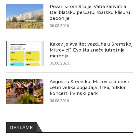
Požari širom Srbije: Vatra zahvatila
Deliblatsku peščaru, Ibarsku klisuru i
deponije
06.08.2026.
Kakav je kvalitet vazduha u Sremskoj
Mitrovici? Evo šta znače jutrošnja
merenja
06.08.2026.
Avgust u Sremskoj Mitrovici donosi
četiri velika događaja: Trka, folklor,
koncerti i Vinski park
06.08.2026.
REKLAME