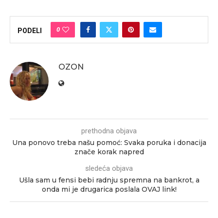
0
PODELI
OZON
prethodna objava
Una ponovo treba našu pomoć: Svaka poruka i donacija
znače korak napred
sledeća objava
Ušla sam u fensi bebi radnju spremna na bankrot, a
onda mi je drugarica poslala OVAJ link!