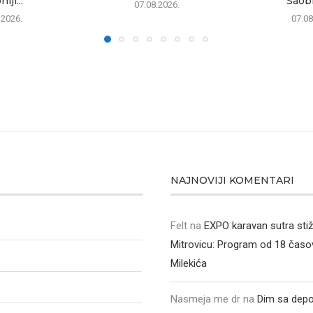
iji...
Saobr
07.08.2026.
.2026.
07.08
NAJNOVIJI KOMENTARI
Felt
na
EXPO karavan sutra sti
Mitrovicu: Program od 18 časo
Milekića
Nasmeja me dr
na
Dim sa depo