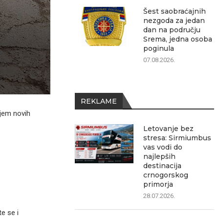
Šest saobraćajnih
nezgoda za jedan
dan na području
Srema, jedna osoba
poginula
07.08.2026.
REKLAME
ijem novih
Letovanje bez
stresa: Sirmiumbus
vas vodi do
najlepših
destinacija
crnogorskog
primorja
28.07.2026.
e se i