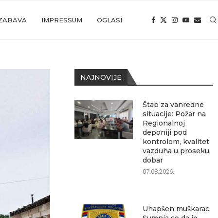
ZABAVA
IMPRESSUM
OGLASI
NAJNOVIJE
Štab za vanredne
situacije: Požar na
Regionalnoj
deponiji pod
kontrolom, kvalitet
vazduha u proseku
dobar
07.08.2026.
Uhapšen muškarac: