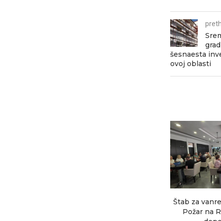
pret
Srem
grad
šesnaesta inve
ovoj oblasti
Štab za vanre
Požar na R