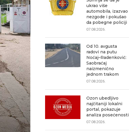
Sumnja se da je
ukrao više
automobila, izazvao
nezgode i pokušao
da pobegne policiji
07.08.2026.
Od 10. avgusta
radovi na putu
Noćaj–Radenković:
Saobraćaj
naizmenično
jednom trakom
07.08.2026.
Ozon ubedljivo
najčitaniji lokalni
portal, pokazuje
analiza posećenosti
07.08.2026.