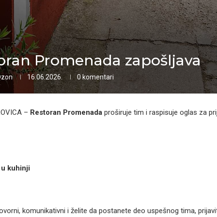
oran Promenada zapošljava
Ozon
16.06.2026.
0 komentari
ROVICA –
Restoran Promenada
proširuje tim i raspisuje oglas za pr
u kuhinji
vorni, komunikativni i želite da postanete deo uspešnog tima, prijavit