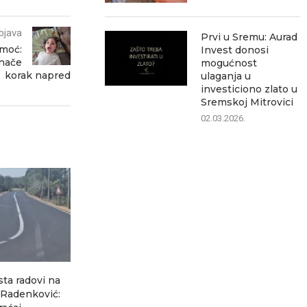
bjava
Prvi u Sremu: Aurad
omoć:
Invest donosi
znače
mogućnost
korak napred
ulaganja u
investiciono zlato u
Sremskoj Mitrovici
02.03.2026.
sta radovi na
Ozon ubedljivo najčitaniji
Šest saobrać
–Radenković:
lokalni portal, pokazuje
za jedan dan 