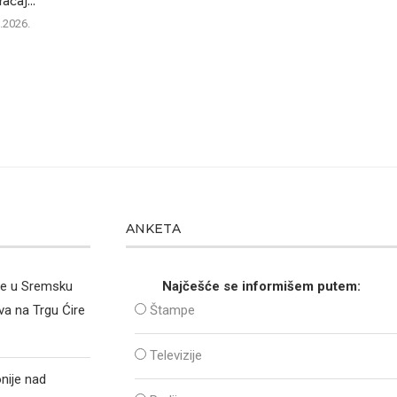
aćaj...
analiza posećenosti
07.0
.2026.
07.08.2026.
ANKETA
že u Sremsku
Najčešće se informišem putem:
va na Trgu Ćire
Štampe
Televizije
nije nad