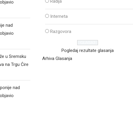
Radija
objavio
Interneta
ije nad
Razgovora
objavio
Pogledaj rezultate glasanja
iže u Sremsku
Arhiva Glasanja
va na Trgu Ćire
ponije nad
objavio