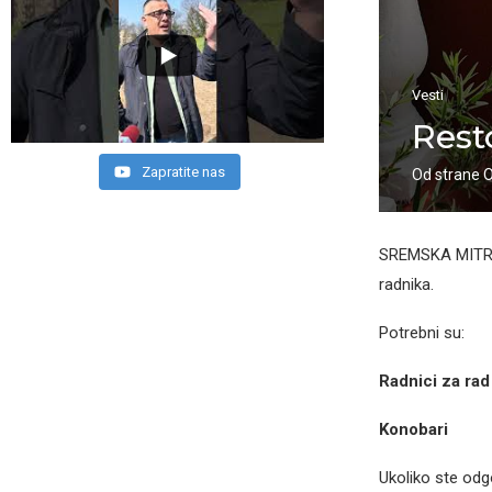
Vesti
Rest
Zapratite nas
Od strane
SREMSKA MIT
radnika.
Potrebni su:
Radnici za rad 
Konobari
Ukoliko ste odgo