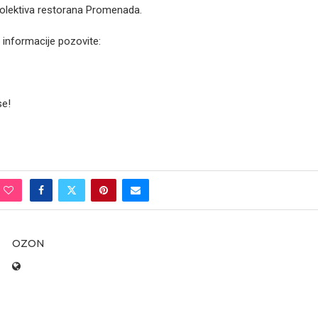
olektiva restorana Promenada.
informacije pozovite:
se!
OZON