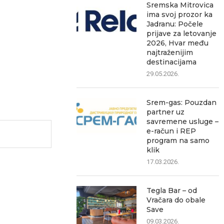
Sremska Mitrovica
ima svoj prozor ka
Jadranu: Počele
prijave za letovanje
2026, Hvar među
najtraženijim
destinacijama
29.05.2026.
Srem-gas: Pouzdan
partner uz
savremene usluge –
e-račun i REP
program na samo
klik
17.03.2026.
Tegla Bar – od
Vračara do obale
Save
09.03.2026.