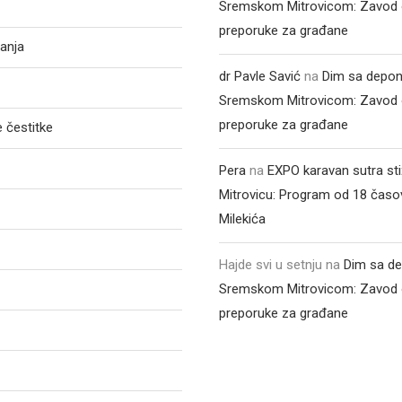
Sremskom Mitrovicom: Zavod 
preporuke za građane
anja
dr Pavle Savić
na
Dim sa depon
Sremskom Mitrovicom: Zavod 
preporuke za građane
 čestitke
Pera
na
EXPO karavan sutra st
Mitrovicu: Program od 18 časo
Milekića
Hajde svi u setnju
na
Dim sa de
Sremskom Mitrovicom: Zavod 
preporuke za građane