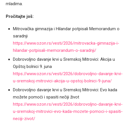
mladima.
Pročitajte još:
Mitrovačka gimnazija i Hilandar potpisali Memorandum o
saradnji
https://www.ozon.rs/vesti/2026/mitrovacka-gimnazija-i-
hilandar-potpisali-memorandum-o-saradnji/
Dobrovoljno davanje krvi u Sremskoj Mitrovici: Akcija u
Opštoj bolnici 9. juna
https://www.ozon.rs/vesti/2026/dobrovoljno-davanje-krvi-
u-sremskoj-mitrovici-akcija-u-opstoj-bolnici-9-juna/
Dobrovoljno davanje krvi u Sremskoj Mitrovici: Evo kada
možete pomoći i spasiti nečiji život
https://www.ozon.rs/vesti/2026/dobrovoljno-davanje-krvi-
u-sremskoj-mitrovici-evo-kada-mozete-pomoci-i-spasiti-
neciji-zivot/