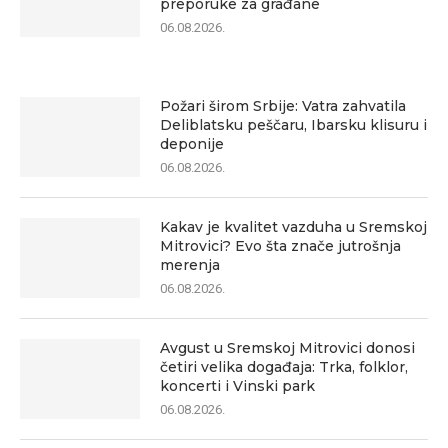
preporuke za građane
06.08.2026.
Požari širom Srbije: Vatra zahvatila
Deliblatsku peščaru, Ibarsku klisuru i
deponije
06.08.2026.
Kakav je kvalitet vazduha u Sremskoj
Mitrovici? Evo šta znače jutrošnja
merenja
06.08.2026.
Avgust u Sremskoj Mitrovici donosi
četiri velika događaja: Trka, folklor,
koncerti i Vinski park
06.08.2026.