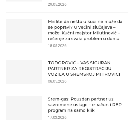
29.05.2026.
Mislite da nešto u kući ne može da
se popravi? U većini slučajeva –
može: Kućni majstor Milutinović –
rešenje za svaki problem u domu
18.05.2026.
TODOROVIĆ – VAŠ SIGURAN
PARTNER ZA REGISTRACIJU
VOZILA U SREMSKOJ MITROVICI
08.05.2026.
Srem-gas: Pouzdan partner uz
savremene usluge – e-račun i REP
program na samo klik
17.03.2026.