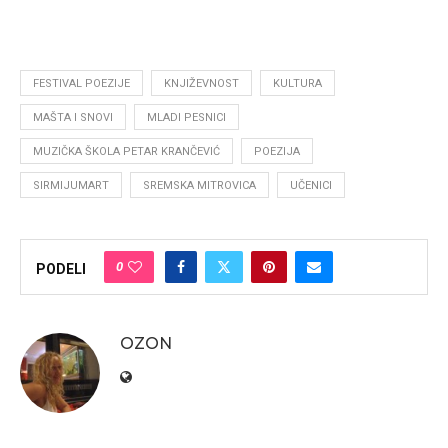
FESTIVAL POEZIJE
KNJIŽEVNOST
KULTURA
MAŠTA I SNOVI
MLADI PESNICI
MUZIČKA ŠKOLA PETAR KRANČEVIĆ
POEZIJA
SIRMIJUMART
SREMSKA MITROVICA
UČENICI
0
PODELI
OZON