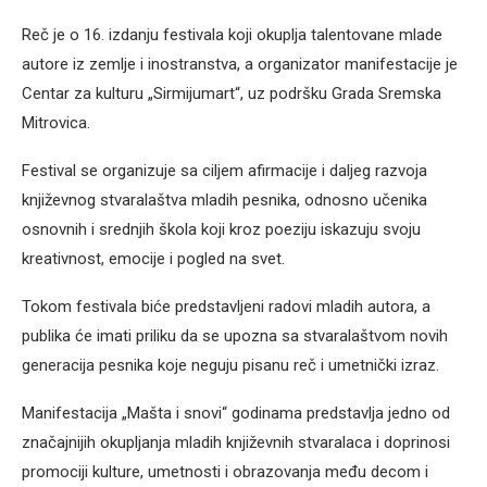
Reč je o 16. izdanju festivala koji okuplja talentovane mlade
autore iz zemlje i inostranstva, a organizator manifestacije je
Centar za kulturu „Sirmijumart“, uz podršku Grada Sremska
Mitrovica.
Festival se organizuje sa ciljem afirmacije i daljeg razvoja
književnog stvaralaštva mladih pesnika, odnosno učenika
osnovnih i srednjih škola koji kroz poeziju iskazuju svoju
kreativnost, emocije i pogled na svet.
Tokom festivala biće predstavljeni radovi mladih autora, a
publika će imati priliku da se upozna sa stvaralaštvom novih
generacija pesnika koje neguju pisanu reč i umetnički izraz.
Manifestacija „Mašta i snovi“ godinama predstavlja jedno od
značajnijih okupljanja mladih književnih stvaralaca i doprinosi
promociji kulture, umetnosti i obrazovanja među decom i