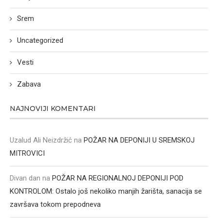
Srem
Uncategorized
Vesti
Zabava
NAJNOVIJI KOMENTARI
Uzalud Ali Neizdržić
na
POŽAR NA DEPONIJI U SREMSKOJ
MITROVICI
Divan dan
na
POŽAR NA REGIONALNOJ DEPONIJI POD
KONTROLOM: Ostalo još nekoliko manjih žarišta, sanacija se
završava tokom prepodneva