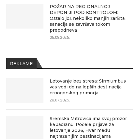
POŽAR NA REGIONALNOJ
DEPONIJI POD KONTROLOM:
Ostalo još nekoliko manjih žarišta,
sanacija se završava tokom
prepodneva
06.08.2026.
REKLAME
Letovanje bez stresa: Sirmiumbus
vas vodi do najlepših destinacija
crnogorskog primorja
28.07.2026.
Sremska Mitrovica ima svoj prozor
ka Jadranu: Počele prijave za
letovanje 2026, Hvar među
najtraženijim destinacijama