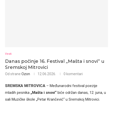
Vesti
Danas počinje 16. Festival „Mašta i snovi“ u
Sremskoj Mitrovici
Od strane
Ozon
12.06.2026.
0 komentari
SREMSKA MITROVICA
– Međunarodni festival poezije
mladih pesnika
„Mašta i snovi“
biće održan danas, 12. juna, u
sali Muzičke škole „Petar Krančević“ u Sremskoj Mitrovici.