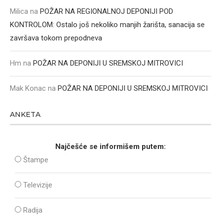
Milica
na
POŽAR NA REGIONALNOJ DEPONIJI POD
KONTROLOM: Ostalo još nekoliko manjih žarišta, sanacija se
završava tokom prepodneva
Hm
na
POŽAR NA DEPONIJI U SREMSKOJ MITROVICI
Mak Konac
na
POŽAR NA DEPONIJI U SREMSKOJ MITROVICI
ANKETA
Najčešće se informišem putem:
Štampe
Televizije
Radija