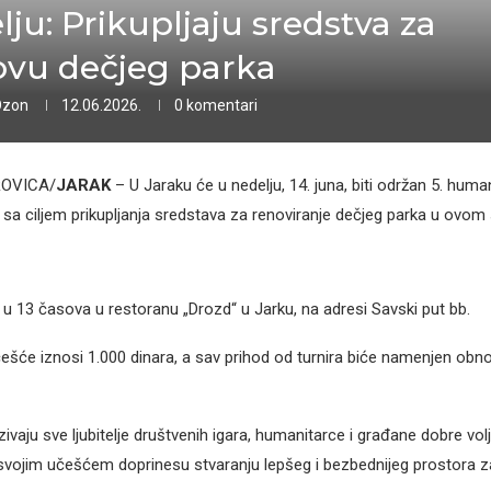
lju: Prikupljaju sredstva za
vu dečjeg parka
Ozon
12.06.2026.
0 komentari
OVICA/
JARAK
– U Jaraku će u nedelju, 14. juna, biti održan 5. human
 sa ciljem prikupljanja sredstava za renoviranje dečjeg parka u ovom 
i u 13 časova u restoranu „Drozd“ u Jarku, na adresi Savski put bb.
češće iznosi 1.000 dinara, a sav prihod od turnira biće namenjen obno
ivaju sve ljubitelje društvenih igara, humanitarce i građane dobre vol
 i svojim učešćem doprinesu stvaranju lepšeg i bezbednijeg prostora 