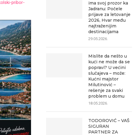
olski-pribor-
ima svoj prozor ka
Jadranu: Počele
prijave za letovanje
2026, Hvar među
najtraženijim
destinacijama
29.05.2026.
Mislite da nešto u
kući ne može da se
popravi? U većini
slučajeva – može:
Kućni majstor
Milutinović –
rešenje za svaki
problem u domu
18.05.2026.
TODOROVIĆ – VAŠ
SIGURAN
PARTNER ZA