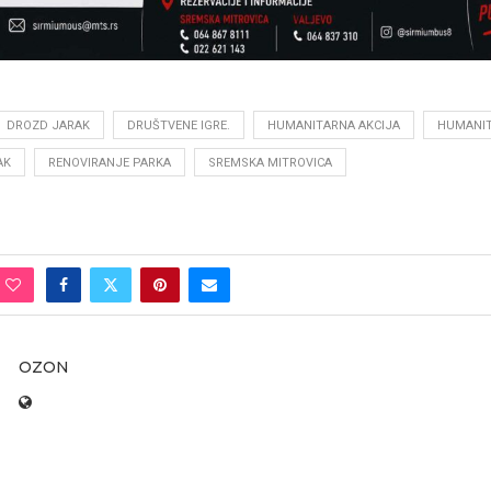
DROZD JARAK
DRUŠTVENE IGRE.
HUMANITARNA AKCIJA
HUMANIT
AK
RENOVIRANJE PARKA
SREMSKA MITROVICA
OZON