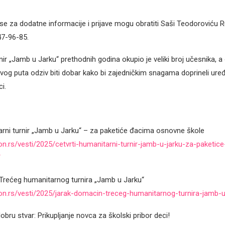
se za dodatne informacije i prijave mogu obratiti Saši Teodoroviću R
47-96-85.
ir „Jamb u Jarku“ prethodnih godina okupio je veliki broj učesnika, a
ovog puta odziv biti dobar kako bi zajedničkim snagama doprineli ure
i.
arni turnir „Jamb u Jarku“ – za paketiće đacima osnovne škole
n.rs/vesti/2025/cetvrti-humanitarni-turnir-jamb-u-jarku-za-paketic
/
Trećeg humanitarnog turnira „Jamb u Jarku“
on.rs/vesti/2025/jarak-domacin-treceg-humanitarnog-turnira-jamb-u
obru stvar: Prikupljanje novca za školski pribor deci!