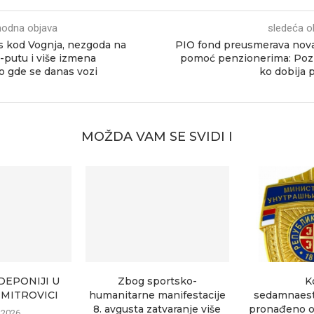
hodna objava
sledeća o
 kod Vognja, nezgoda na
PIO fond preusmerava nov
-putu i više izmena
pomoć penzionerima: Poz
o gde se danas vozi
ko dobija 
MOŽDA VAM SE SVIDI I
DEPONIJI U
Zbog sportsko-
K
MITROVICI
humanitarne manifestacije
sedamnaest
8. avgusta zatvaranje više
pronađeno o
.2026.