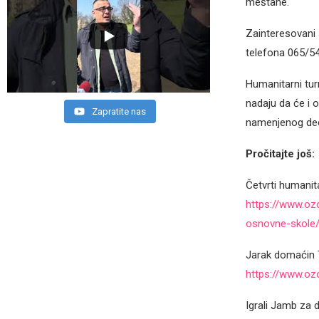
meštane.
Zainteresovani 
telefona 065/5
Humanitarni turn
nadaju da će i 
Zapratite nas
namenjenog dec
Pročitajte još:
Četvrti humanit
https://www.ozo
osnovne-skole
Jarak domaćin 
https://www.oz
Igrali Jamb za d