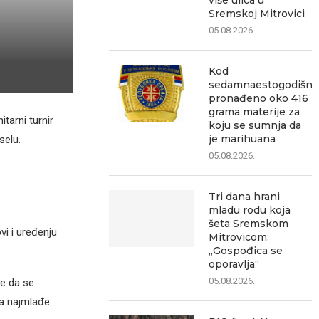
više ulica u
Sremskoj Mitrovici
05.08.2026.
Kod
sedamnaestogodišnj
pronađeno oko 416
grama materije za
itarni turnir
koju se sumnja da
je marihuana
selu.
05.08.2026.
Tri dana hrani
mladu rodu koja
šeta Sremskom
vi i uređenju
Mitrovicom:
„Gospođica se
oporavlja“
05.08.2026.
je da se
za najmlađe