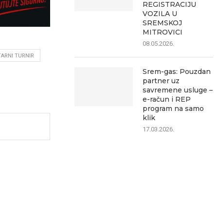
REGISTRACIJU
VOZILA U
SREMSKOJ
MITROVICI
08.05.2026.
ARNI TURNIR
Srem-gas: Pouzdan
partner uz
savremene usluge –
e-račun i REP
program na samo
klik
17.03.2026.