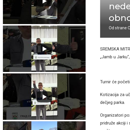
nede
obno
Od strane
SREMSKA MITR
„Jamb u Jarku“,
Turnir će počet
Kotizacija za u
dečjeg parka.
Organizatori poz
pridruže akciji