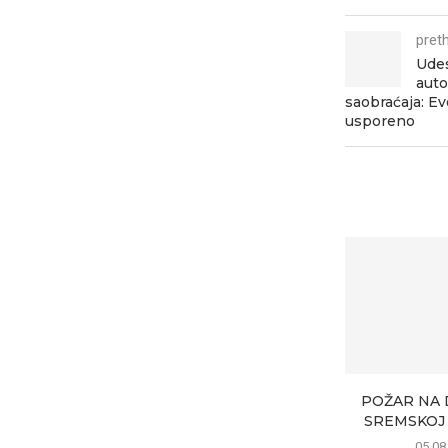
pret
Udes
auto
saobraćaja: Ev
usporeno
POŽAR NA 
SREMSKOJ 
05.08