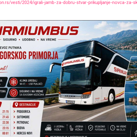
n.rs/vesti/2024/igrali-jamb-za-dobru-stvar-prikupljanje-novca-za-sk