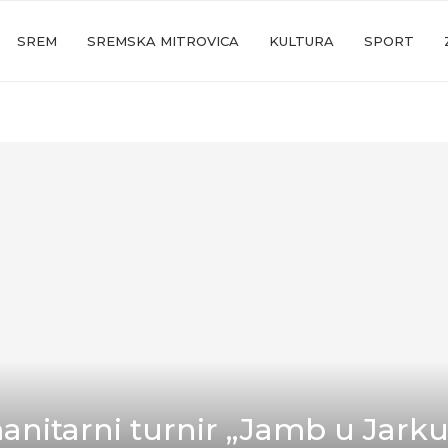
SREM
SREMSKA MITROVICA
KULTURA
SPORT
nitarni turnir „Jamb u Jarku