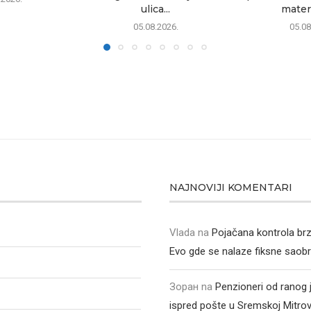
ulica...
materi
05.08.2026.
05.08
NAJNOVIJI KOMENTARI
Vlada
na
Pojačana kontrola br
Evo gde se nalaze fiksne saob
Зоран
na
Penzioneri od ranog 
ispred pošte u Sremskoj Mitrovic