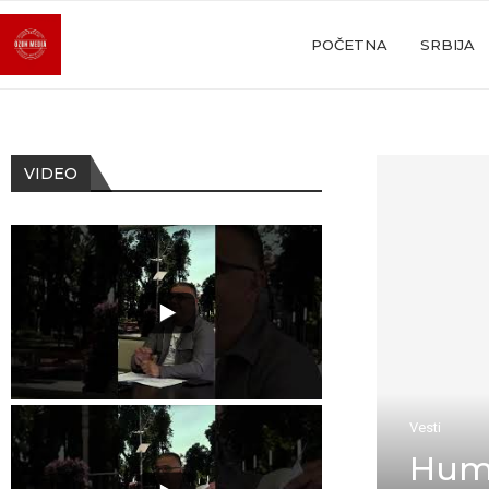
POČETNA
SRBIJA
VIDEO
Vesti
Huma