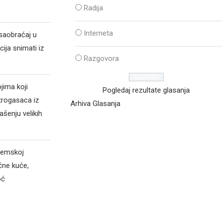
Radija
a
Interneta
 saobraćaj u
cija snimati iz
Razgovora
jima koji
Pogledaj rezultate glasanja
trogasaca iz
Arhiva Glasanja
šenju velikih
Sremskoj
čne kuće,
oć