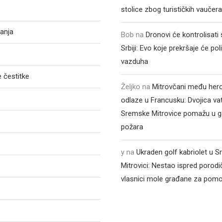
stolice zbog turističkih vaučer
anja
Bob
na
Dronovi će kontrolisati
Srbiji: Evo koje prekršaje će poli
vazduha
 čestitke
Željko
na
Mitrovčani među hero
odlaze u Francusku: Dvojica va
Sremske Mitrovice pomažu u ga
požara
y
na
Ukraden golf kabriolet u 
Mitrovici: Nestao ispred porodi
vlasnici mole građane za pom