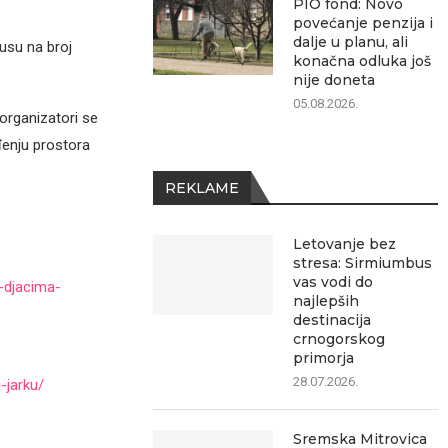
PIO fond: Novo
povećanje penzija i
dalje u planu, ali
usu na broj
konačna odluka još
nije doneta
05.08.2026.
 organizatori se
đenju prostora
REKLAME
Letovanje bez
stresa: Sirmiumbus
vas vodi do
e-djacima-
najlepših
destinacija
crnogorskog
primorja
28.07.2026.
-jarku/
Sremska Mitrovica