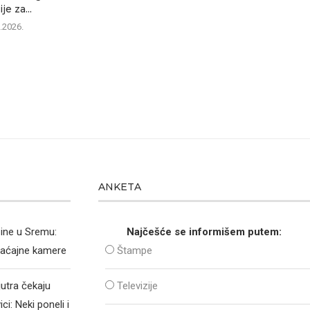
je za...
.2026.
ANKETA
zine u Sremu:
Najčešće se informišem putem:
raćajne kamere
Štampe
jutra čekaju
Televizije
i: Neki poneli i