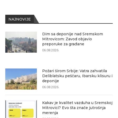
NAJNOVIJE
Dim sa deponije nad Sremskom
Mitrovicom: Zavod objavio
preporuke za građane
06.08.2026.
Požari širom Srbije: Vatra zahvatila
Deliblatsku peščaru, Ibarsku klisuru i
deponije
06.08.2026.
Kakav je kvalitet vazduha u Sremskoj
Mitrovici? Evo šta znače jutrošnja
merenja