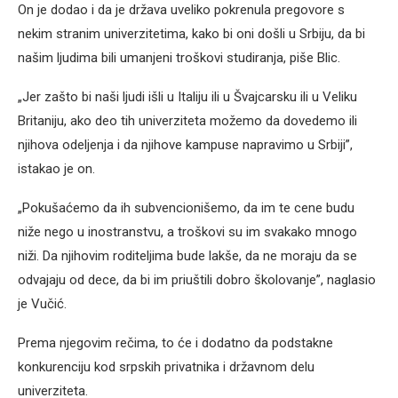
On je dodao i da je država uveliko pokrenula pregovore s
nekim stranim univerzitetima, kako bi oni došli u Srbiju, da bi
našim ljudima bili umanjeni troškovi studiranja, piše Blic.
„Jer zašto bi naši ljudi išli u Italiju ili u Švajcarsku ili u Veliku
Britaniju, ako
deo tih univerziteta možemo da dovedemo ili
njihova odeljenja i da njihove kampuse napravimo u Srbiji”,
istakao je on.
„Pokušaćemo da ih subvencionišemo, da im te cene budu
niže nego u inostranstvu, a troškovi su im svakako mnogo
niži. Da njihovim roditeljima bude lakše, da ne moraju da se
odvajaju od dece, da bi im priuštili dobro školovanje”, naglasio
je Vučić.
Prema njegovim rečima, to će i dodatno da podstakne
konkurenciju kod srpskih privatnika i državnom delu
univerziteta.