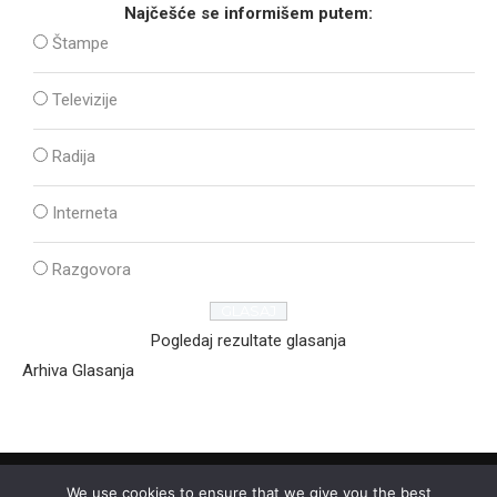
Najčešće se informišem putem:
Štampe
Televizije
Radija
Interneta
Razgovora
Pogledaj rezultate glasanja
Arhiva Glasanja
We use cookies to ensure that we give you the best