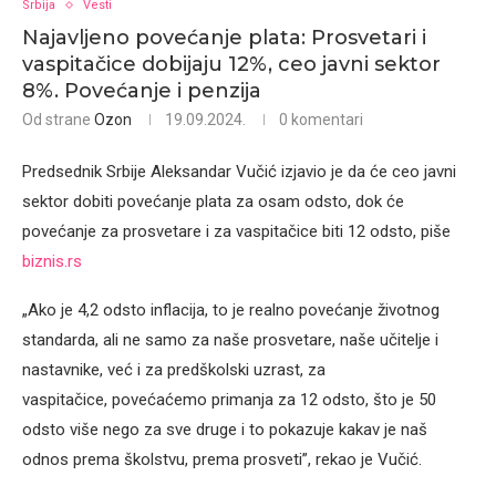
Srbija
Vesti
Najavljeno povećanje plata: Prosvetari i
vaspitačice dobijaju 12%, ceo javni sektor
8%. Povećanje i penzija
Od strane
Ozon
19.09.2024.
0 komentari
Predsednik Srbije Aleksandar Vučić izjavio je da će ceo javni
sektor dobiti povećanje plata za osam odsto, dok će
povećanje za prosvetare i za vaspitačice biti 12 odsto, piše
biznis.rs
„Ako je 4,2 odsto inflacija, to je realno povećanje životnog
standarda, ali ne samo za naše prosvetare, naše učitelje i
nastavnike, već i za predškolski uzrast, za
vaspitačice, povećaćemo primanja za 12 odsto, što je 50
odsto više nego za sve druge i to pokazuje kakav je naš
odnos prema školstvu, prema prosveti”, rekao je Vučić.