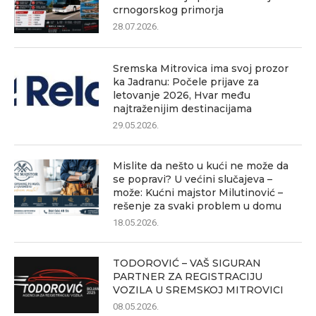
crnogorskog primorja
28.07.2026.
Sremska Mitrovica ima svoj prozor
ka Jadranu: Počele prijave za
letovanje 2026, Hvar među
najtraženijim destinacijama
29.05.2026.
Mislite da nešto u kući ne može da
se popravi? U većini slučajeva –
može: Kućni majstor Milutinović –
rešenje za svaki problem u domu
18.05.2026.
TODOROVIĆ – VAŠ SIGURAN
PARTNER ZA REGISTRACIJU
VOZILA U SREMSKOJ MITROVICI
08.05.2026.