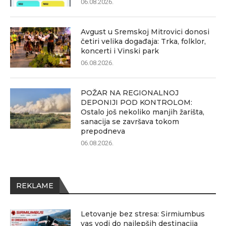
06.08.2026.
Avgust u Sremskoj Mitrovici donosi
četiri velika događaja: Trka, folklor,
koncerti i Vinski park
06.08.2026.
POŽAR NA REGIONALNOJ
DEPONIJI POD KONTROLOM:
Ostalo još nekoliko manjih žarišta,
sanacija se završava tokom
prepodneva
06.08.2026.
REKLAME
Letovanje bez stresa: Sirmiumbus
vas vodi do najlepših destinacija