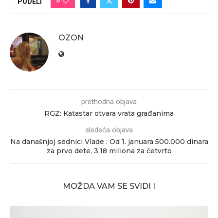
0
PODELI
OZON
prethodna objava
RGZ: Katastar otvara vrata građanima
sledeća objava
Na današnjoj sednici Vlade : Od 1. januara 500.000 dinara
za prvo dete, 3,18 miliona za četvrto
MOŽDA VAM SE SVIDI I