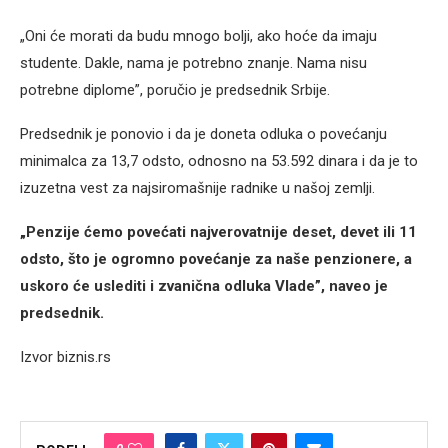
„Oni će morati da budu mnogo bolji, ako hoće da imaju
studente. Dakle, nama je potrebno znanje. Nama nisu
potrebne diplome”, poručio je predsednik Srbije.
Predsednik je ponovio i da je doneta odluka o povećanju
minimalca za 13,7 odsto, odnosno na 53.592 dinara i da je to
izuzetna vest za najsiromašnije radnike u našoj zemlji.
„Penzije ćemo povećati najverovatnije deset, devet ili 11
odsto, što je ogromno povećanje za naše penzionere, a
uskoro će uslediti i zvanična odluka Vlade”, naveo je
predsednik.
Izvor biznis.rs