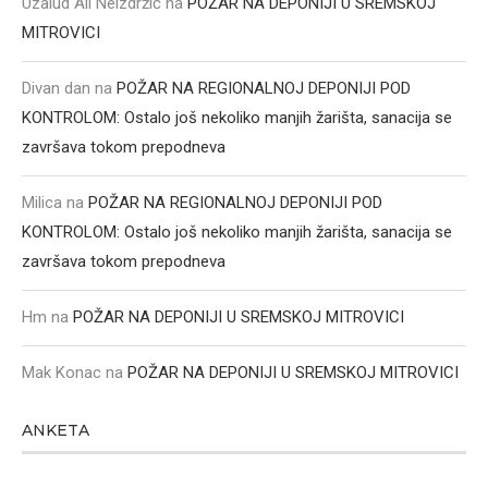
Uzalud Ali Neizdržić
na
POŽAR NA DEPONIJI U SREMSKOJ
MITROVICI
Divan dan
na
POŽAR NA REGIONALNOJ DEPONIJI POD
KONTROLOM: Ostalo još nekoliko manjih žarišta, sanacija se
završava tokom prepodneva
Milica
na
POŽAR NA REGIONALNOJ DEPONIJI POD
KONTROLOM: Ostalo još nekoliko manjih žarišta, sanacija se
završava tokom prepodneva
Hm
na
POŽAR NA DEPONIJI U SREMSKOJ MITROVICI
Mak Konac
na
POŽAR NA DEPONIJI U SREMSKOJ MITROVICI
ANKETA