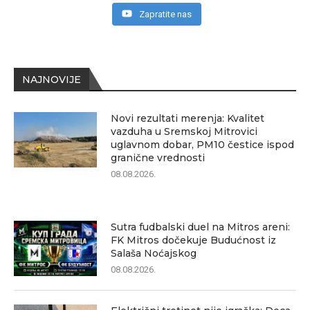
Zapratite nas
NAJNOVIJE
Novi rezultati merenja: Kvalitet
vazduha u Sremskoj Mitrovici
uglavnom dobar, PM10 čestice ispod
granične vrednosti
08.08.2026.
Sutra fudbalski duel na Mitros areni:
FK Mitros dočekuje Budućnost iz
Salaša Noćajskog
08.08.2026.