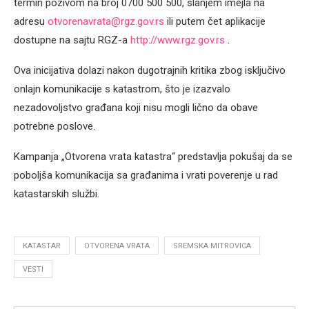
termin pozivom na broj 0700 500 500, slanjem imejla na
adresu
otvorenavrata@rgz.gov.rs
ili putem čet aplikacije
dostupne na sajtu RGZ-a
http://www.rgz.gov.rs
.
Ova inicijativa dolazi nakon dugotrajnih kritika zbog isključivo
onlajn komunikacije s katastrom, što je izazvalo
nezadovoljstvo građana koji nisu mogli lično da obave
potrebne poslove.
Kampanja „Otvorena vrata katastra“ predstavlja pokušaj da se
poboljša komunikacija sa građanima i vrati poverenje u rad
katastarskih službi.
KATASTAR
OTVORENA VRATA
SREMSKA MITROVICA
VESTI