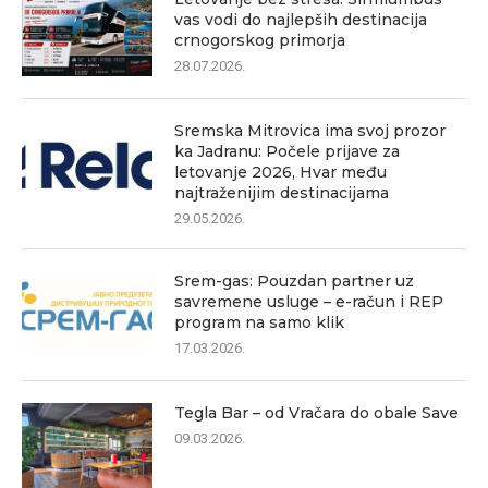
vas vodi do najlepših destinacija
crnogorskog primorja
28.07.2026.
Sremska Mitrovica ima svoj prozor
ka Jadranu: Počele prijave za
letovanje 2026, Hvar među
najtraženijim destinacijama
29.05.2026.
Srem-gas: Pouzdan partner uz
savremene usluge – e-račun i REP
program na samo klik
17.03.2026.
Tegla Bar – od Vračara do obale Save
09.03.2026.