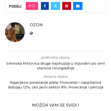
0
PODELI
OZON
prethodna objava
Sremska Mitrovica druga najskuplja u Vojvodini po ceni
stanova novogradnje
sledeća objava
Najavljeno povećanje plata: Prosvetari i vaspitačice
dobijaju 12%, ceo javni sektor 8%. Povećanje i penzija
MOŽDA VAM SE SVIDI I