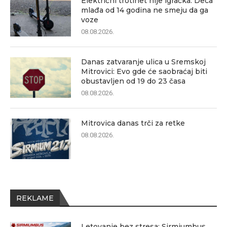
Električni trotinet nije igračka: Deca
mlađa od 14 godina ne smeju da ga
voze
08.08.2026.
Danas zatvaranje ulica u Sremskoj
Mitrovici: Evo gde će saobraćaj biti
obustavljen od 19 do 23 časa
08.08.2026.
Mitrovica danas trči za retke
08.08.2026.
REKLAME
Letovanje bez stresa: Sirmiumbus