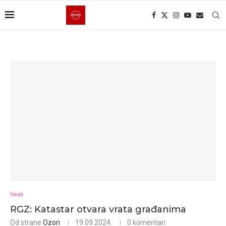
Vesti
RGZ: Katastar otvara vrata građanima
Od strane
Ozon
19.09.2024.
0 komentari