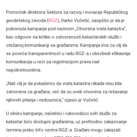
Pomoćnik direktora Sektora za razvoj i inovacije Republičkog
geodetskog zavoda (
RGZ
), Darko Vučetić, saopštio je da je
pokrenuta kampanja pod nazivom „Otvorena vrata katastra“,
kao odgovor na kritike o zatvorenosti katastarskih službi i
otežanoj komunikaciji sa građanima. Kampanja ima za cilj da
se poveća transparentnost u radu RGZ-a i obezbedi efikasnija
komunikacija u vezi sa registracijom prava nad
nepokretnostima.
„Naš cilj je da pokažemo da vrata katastra nikada nisu bila
zatvorena za građane, već da su uvek otvorena za rešavanje
njihovih pitanja i nedoumica,“ izjavio je Vučetić.
U okviru kampanje, načelnici i rukovodioci svih službi za
katastar biće dostupni građanima, uz prethodno zakazivanje
termina preko Info centra RGZ-a. Građani mogu zakazati