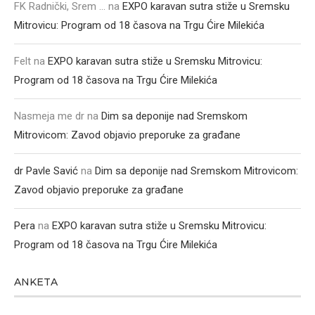
FK Radnički, Srem ...
na
EXPO karavan sutra stiže u Sremsku
Mitrovicu: Program od 18 časova na Trgu Ćire Milekića
Felt
na
EXPO karavan sutra stiže u Sremsku Mitrovicu:
Program od 18 časova na Trgu Ćire Milekića
Nasmeja me dr
na
Dim sa deponije nad Sremskom
Mitrovicom: Zavod objavio preporuke za građane
dr Pavle Savić
na
Dim sa deponije nad Sremskom Mitrovicom:
Zavod objavio preporuke za građane
Pera
na
EXPO karavan sutra stiže u Sremsku Mitrovicu:
Program od 18 časova na Trgu Ćire Milekića
ANKETA