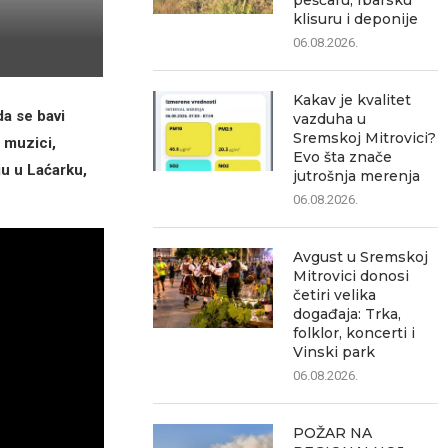
peščaru, Ibarsku
klisuru i deponije
06.08.2026.
Kakav je kvalitet
da se bavi
vazduha u
Sremskoj Mitrovici?
 muzici,
Evo šta znače
ju u Laćarku,
jutrošnja merenja
06.08.2026.
Avgust u Sremskoj
Mitrovici donosi
četiri velika
događaja: Trka,
folklor, koncerti i
Vinski park
06.08.2026.
POŽAR NA