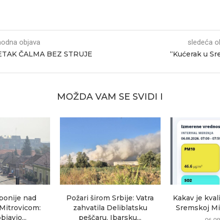
hodna objava
sledeća o
ETAK ČALMA BEZ STRUJE
“Kućerak u S
MOŽDA VAM SE SVIDI I
ponije nad
Požari širom Srbije: Vatra
Kakav je kval
itrovicom:
zahvatila Deliblatsku
Sremskoj Mit
javio...
peščaru, Ibarsku...