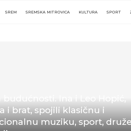
SREM
SREMSKA MITROVICA
KULTURA
SPORT
 budućnosti. Ina i Leo Hopić,
a i brat, spojili klasičnu i
icionalnu muziku, sport, druže