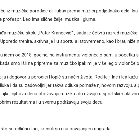
iču iz muzičke porodice ali ljubav prema muzici podjednako dele. Ina 
 profesor. Leo ima slične želje, muzika i gluma.
ađa muzičku školu „Patar Krančević“ , sada je četvrti razred muzičke i
poredo trenira, aktivna je i u sportu a istovremeno, kao i brat, niže 
u idem od 2018. godine, na instrumentu violončelo sam, u početku 
i kada smo išli na pripreme za muzičko ipak mi je više leglo violončelo
ja i dogovor u porodici Hopić su način života. Roditelji Ine i lea kažu
dluka i da su zadovoljni jer takva odluka pomaže njihovom razvoju, 
majke, njihova deca obožavaju muziku ali i uživaju u sportskim aktivn
obrim rezultatima i u svemu podržavaju svoju decu.
 što su odlični djaci, krenuli su i sa osvajanjem nagrada.