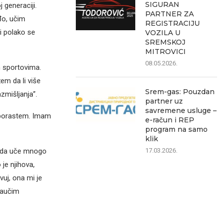
SIGURAN
 generaciji.
PARTNER ZA
đo, učim
REGISTRACIJU
i polako se
VOZILA U
SREMSKOJ
MITROVICI
08.05.2026.
m sportovima.
em da li više
Srem-gas: Pouzdan
zmišljanja”.
partner uz
savremene usluge –
da porastem. Imam
e-račun i REP
program na samo
klik
17.03.2026.
e da uče mnogo
 je njihova,
vuj, ona mi je
naučim