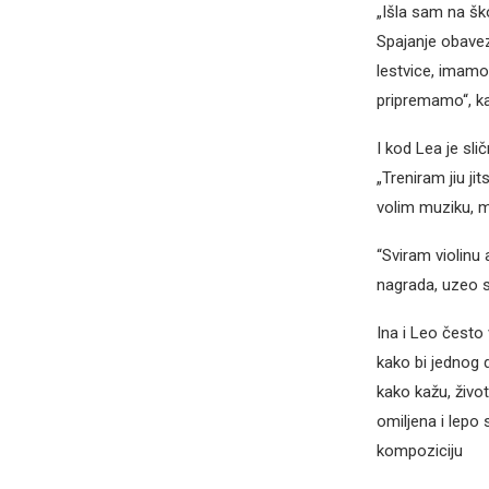
„Išla sam na ško
Spajanje obavez
lestvice, imamo
pripremamo“, ka
I kod Lea je sl
„Treniram jiu j
volim muziku, mu
“Sviram violinu 
nagrada, uzeo 
Ina i Leo često
kako bi jednog d
kako kažu, život
omiljena i lepo
kompoziciju