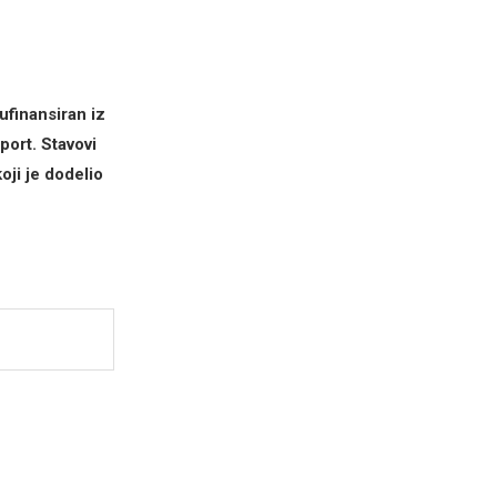
ufinansiran iz
ort. Stavovi
ji je dodelio