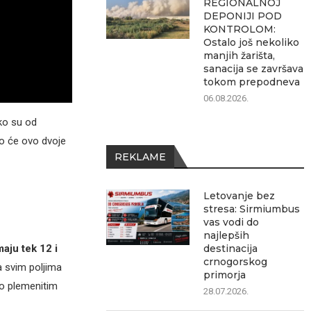
REGIONALNOJ
DEPONIJI POD
KONTROLOM:
Ostalo još nekoliko
manjih žarišta,
sanacija se završava
tokom prepodneva
06.08.2026.
ako su od
to će ovo dvoje
REKLAME
Letovanje bez
stresa: Sirmiumbus
vas vodi do
najlepših
destinacija
aju tek 12 i
crnogorskog
a svim poljima
primorja
 o plemenitim
28.07.2026.