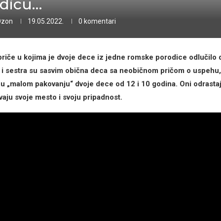
dicu…
Ozon
19.05.2022.
0 komentari
priče u kojima je dvoje dece iz jedne romske porodice odlučilo 
 i sestra su sasvim obična deca sa neobičnom pričom o uspehu,
e u „malom pakovanju“ dvoje dece od 12 i 10 godina. Oni odrasta
aju svoje mesto i svoju pripadnost.