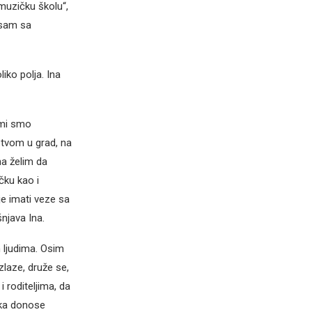
uzičku školu“,
 sam sa
iko polja. Ina
 mi smo
štvom u grad, na
na želim da
čku kao i
je imati veze sa
njava Ina.
m ljudima. Osim
zlaze, druže se,
 roditeljima, da
ška donose