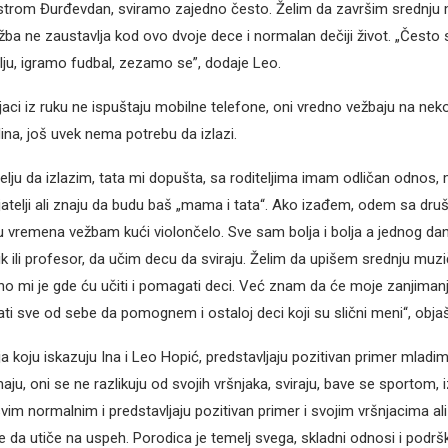
trom Đurđevdan, sviramo zajedno često. Želim da završim srednju m
ežba ne zaustavlja kod ovo dvoje dece i normalan dečiji život. „Često
ju, igramo fudbal, zezamo se”, dodaje Leo.
jaci iz ruku ne ispuštaju mobilne telefone, oni vredno vežbaju na nekol
ina, još uvek nema potrebu da izlazi.
ju da izlazim, tata mi dopušta, sa roditeljima imam odličan odnos,
jatelji ali znaju da budu baš „mama i tata“. Ako izađem, odem sa dru
u vremena vežbam kući violončelo. Sve sam bolja i bolja a jednog da
 ili profesor, da učim decu da sviraju. Želim da upišem srednju muzi
dno mi je gde ću učiti i pomagati deci. Već znam da će moje zanjiman
ti sve od sebe da pomognem i ostaloj deci koji su slični meni“, objaš
a koju iskazuju Ina i Leo Hopić, predstavljaju pozitivan primer mladi
ju, oni se ne razlikuju od svojih vršnjaka, sviraju, bave se sportom, i
im normalnim i predstavljaju pozitivan primer i svojim vršnjacima ali i
 da utiče na uspeh. Porodica je temelj svega, skladni odnosi i podr