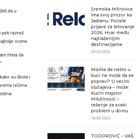
Sremska Mitrovica
želi da u
ima svoj prozor ka
Jadranu: Počele
prijave za letovanje
2026, Hvar među
 peti razred
najtraženijim
najbolje ocene.
destinacijama
29.05.2026.
sam htela da
“.
Mislite da nešto u
kući ne može da se
 kako su škola i
popravi? U većini
a prema rečima
slučajeva – može:
Kućni majstor
ostima.
Milutinović –
rešenje za svaki
problem u domu
18.05.2026.
TODOROVIĆ – VAŠ