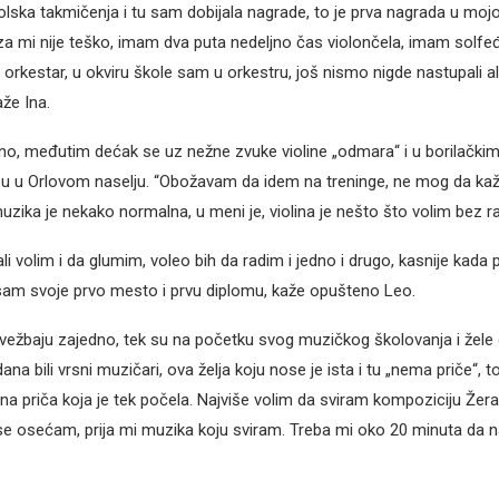
lska takmičenja i tu sam dobijala nagrade, to je prva nagrada u mojoj
a mi nije teško, imam dva puta nedeljno čas violončela, imam solfe
 orkestar, u okviru škole sam u orkestru, još nismo nigde nastupali al
že Ina.
ično, međutim dećak se uz nežne zvuke violine „odmara“ i u borilački
itsu u Orlovom naselju. “Obožavam da idem na treninge, ne mog da kaž
zika je nekako normalna, u meni je, violina je nešto što volim bez ra
ali volim i da glumim, voleo bih da radim i jedno i drugo, kasnije ka
sam svoje prvo mesto i prvu diplomu, kaže opušteno Leo.
 vežbaju zajedno, tek su na početku svog muzičkog školovanja i žel
ana bili vrsni muzičari, ova želja koju nose je ista i tu „nema priče“, to
na priča koja je tek počela. Najviše volim da sviram kompoziciju Žera
 se osećam, prija mi muzika koju sviram. Treba mi oko 20 minuta da 