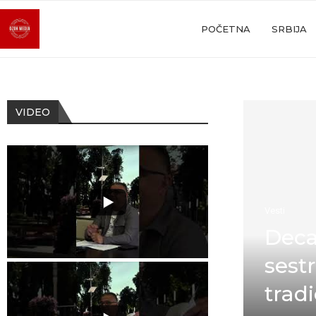
POČETNA
SRBIJA
VIDEO
Vesti
Deca
sestr
trad