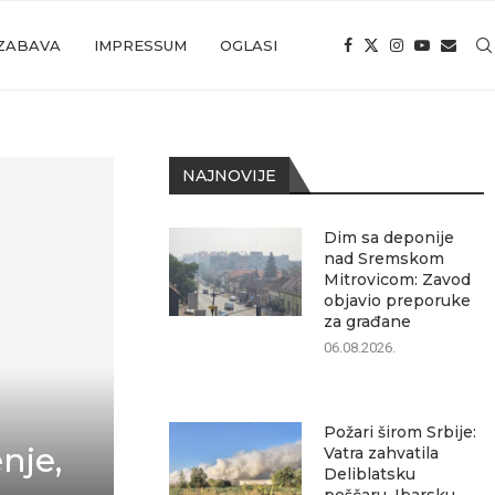
ZABAVA
IMPRESSUM
OGLASI
NAJNOVIJE
Dim sa deponije
nad Sremskom
Mitrovicom: Zavod
objavio preporuke
za građane
06.08.2026.
Požari širom Srbije:
nje,
Vatra zahvatila
Deliblatsku