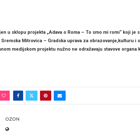
ljen u sklopu projekta „Adava o Roma – To smo mi romi“ koji je s
Sremska Mitrovica – Gradska uprava za obrazovanje,kulturu i sp
anom medijskom projektu nužno ne odražavaju stavove organa ko
OZON