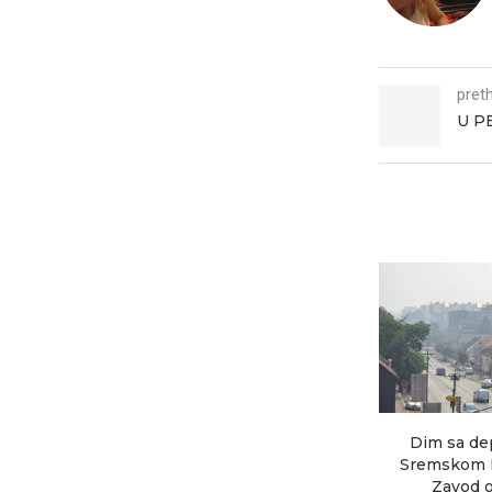
pret
U P
Dim sa de
Sremskom M
Zavod ob