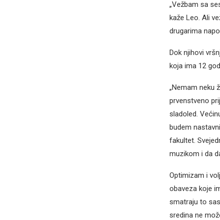
„Vežbam sa ses
kaže Leo. Ali v
drugarima napol
Dok njihovi vršn
koja ima 12 god
„Nemam neku žel
prvenstveno pri
sladoled. Većin
budem nastavnik
fakultet. Sveje
muzikom i da da
Optimizam i volj
obaveza koje ima
smatraju to sasv
sredina ne može