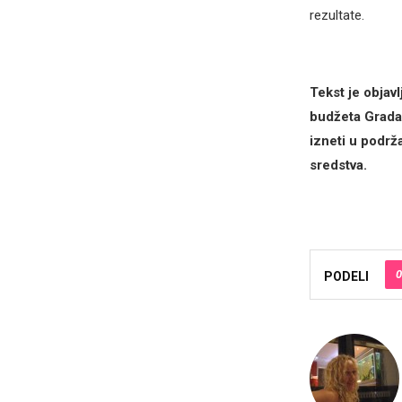
rezultate.
Tekst je objav
budžeta Grada 
izneti u podrž
sredstva.
0
PODELI