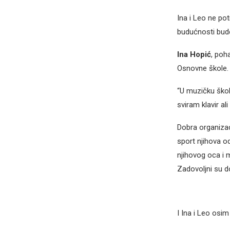
Ina i Leo ne pot
budućnosti bude
Ina Hopić
, poh
Osnovne škole. U
“U muzičku škol
sviram klavir al
Dobra organizaci
sport njihova o
njihovog oca i 
Zadovoljni su d
I Ina i Leo osim