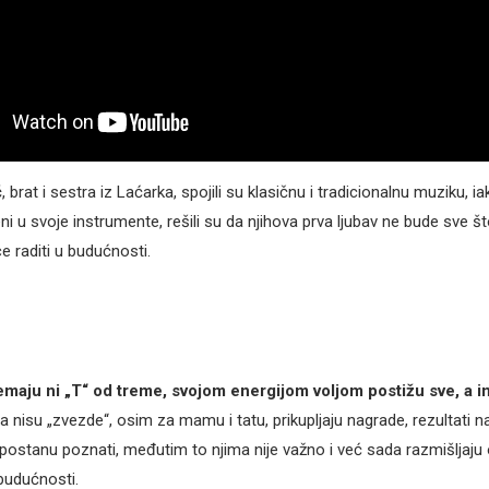
ć
, brat i sestra iz Laćarka, spojili su klasičnu i tradicionalnu muziku, i
ni u svoje instrumente, rešili su da njihova prva ljubav ne bude sve š
e raditi u budućnosti.
nemaju ni „T“ od treme, svojom energijom voljom postižu sve, a im
a nisu „zvezde“, osim za mamu i tatu, prikupljaju nagrade, rezultati n
 postanu poznati, međutim to njima nije važno i već sada razmišljaju
budućnosti.