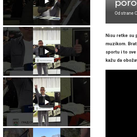
poro
Od strane
Nisu retke su 
muzikom. Brat
sportu i to sv
kažu da obožav