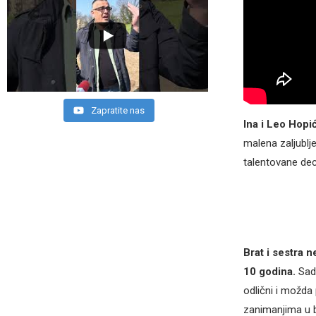
Zapratite nas
Ina i Leo Hopi
malena zaljublje
talentovane dec
Brat i sestra 
10 godina.
Sad
odlični i možda
zanimanjima u 