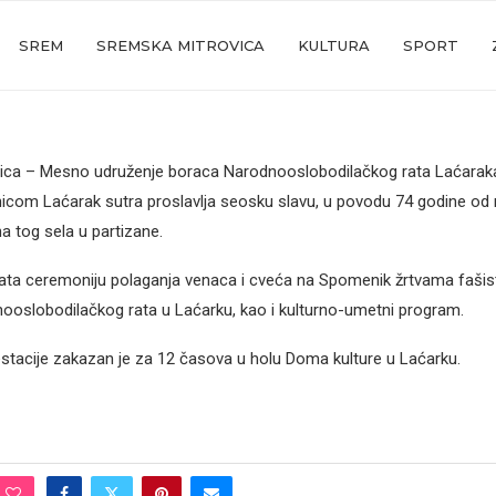
SREM
SREMSKA MITROVICA
KULTURA
SPORT
ica – Mesno udruženje boraca Narodnooslobodilačkog rata Laćaraka
com Laćarak sutra proslavlja seosku slavu, u povodu 74 godine o
 tog sela u partizane.
ta ceremoniju polaganja venaca i cveća na Spomenik žrtvama fašist
oslobodilačkog rata u Laćarku, kao i kulturno-umetni program.
tacije zakazan je za 12 časova u holu Doma kulture u Laćarku.