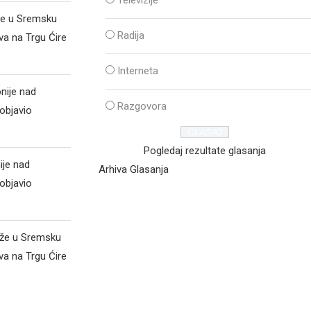
Televizije
že u Sremsku
Radija
va na Trgu Ćire
Interneta
nije nad
Razgovora
objavio
Pogledaj rezultate glasanja
ije nad
Arhiva Glasanja
objavio
iže u Sremsku
va na Trgu Ćire