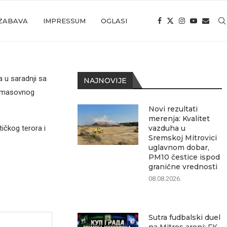
ZABAVA
IMPRESSUM
OGLASI
 u saradnji sa
NAJNOVIJE
d masovnog
Novi rezultati
merenja: Kvalitet
ičkog terora i
vazduha u
Sremskoj Mitrovici
uglavnom dobar,
PM10 čestice ispod
granične vrednosti
08.08.2026.
Sutra fudbalski duel