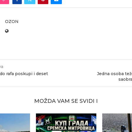
OZON
va
do rafa poskupi i deset
Jedna osoba te
saobra
MOŽDA VAM SE SVIDI I