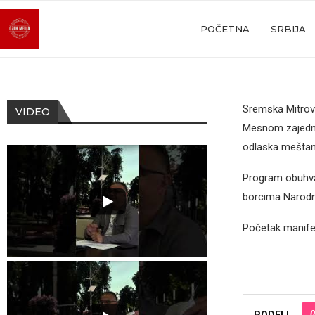
POČETNA
SRBIJA
Sremska Mitrov
VIDEO
Mesnom zajedni
odlaska meštana
Program obuhva
borcima Narodno
Početak manifes
0