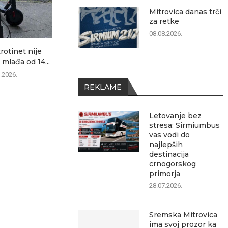
Mitrovica danas trči
za retke
08.08.2026.
trotinet nije
Danas zatvaranje ulica u
Mitrovica dana
 mlađa od 14...
Sremskoj Mitrovici: Evo
08.0
gde...
.2026.
08.08.2026.
REKLAME
Letovanje bez
stresa: Sirmiumbus
vas vodi do
najlepših
destinacija
crnogorskog
primorja
28.07.2026.
Sremska Mitrovica
ima svoj prozor ka