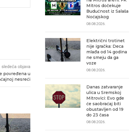
na Mitros areni: FK
Mitros dočekuje
Budućnost iz Salaša
Noćajskog
08.08.2026.
Električni trotinet
nije igračka: Deca
mlađa od 14 godina
ne smeju da ga
voze
sledeća objava
08.08.2026.
že povređena u
ćajnoj nesreći
Danas zatvaranje
ulica u Sremskoj
Mitrovici: Evo gde
će saobraćaj biti
obustavljen od 19
do 23 časa
08.08.2026.