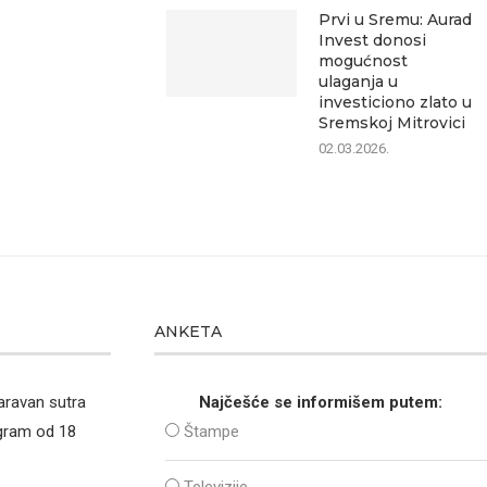
Prvi u Sremu: Aurad
Invest donosi
mogućnost
ulaganja u
investiciono zlato u
Sremskoj Mitrovici
02.03.2026.
ANKETA
aravan sutra
Najčešće se informišem putem:
ogram od 18
Štampe