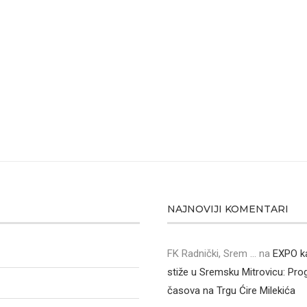
NAJNOVIJI KOMENTARI
FK Radnički, Srem ...
na
EXPO k
stiže u Sremsku Mitrovicu: Pr
časova na Trgu Ćire Milekića