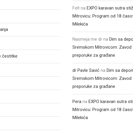
Felt
na
EXPO karavan sutra sti
Mitrovicu: Program od 18 časo
Milekića
anja
Nasmeja me dr
na
Dim sa depo
Sremskom Mitrovicom: Zavod 
preporuke za građane
 čestitke
dr Pavle Savić
na
Dim sa depon
Sremskom Mitrovicom: Zavod 
preporuke za građane
Pera
na
EXPO karavan sutra st
Mitrovicu: Program od 18 časo
Milekića