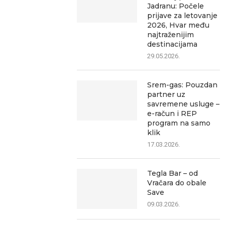
Jadranu: Počele
prijave za letovanje
2026, Hvar među
najtraženijim
destinacijama
29.05.2026.
Srem-gas: Pouzdan
partner uz
savremene usluge –
e-račun i REP
program na samo
klik
17.03.2026.
Tegla Bar – od
Vračara do obale
Save
09.03.2026.