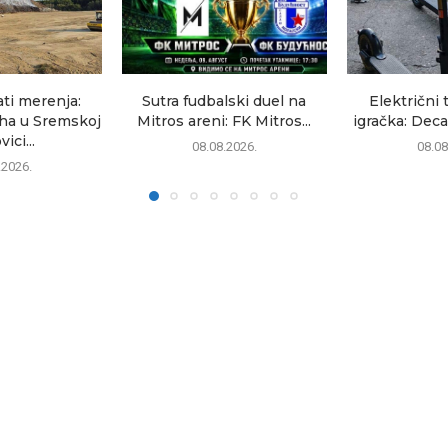
ati merenja:
Sutra fudbalski duel na
Električni 
uha u Sremskoj
Mitros areni: FK Mitros...
igračka: Deca
ici...
08.08.2026.
08.08
.2026.