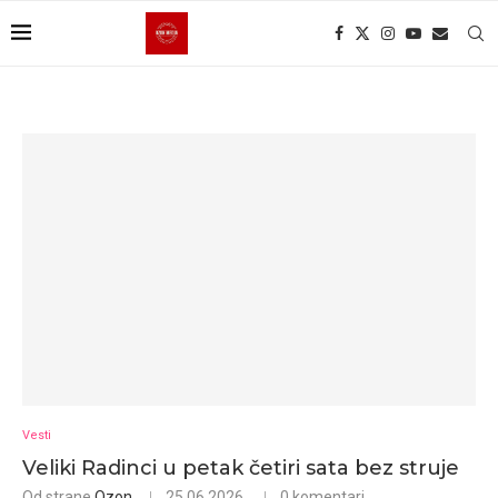
Vesti
Veliki Radinci u petak četiri sata bez struje
Od strane
Ozon
25.06.2026.
0 komentari