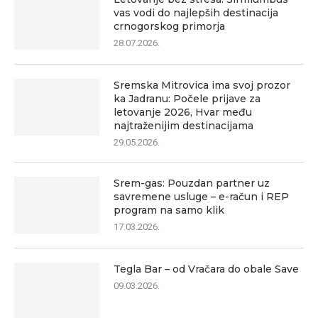
vas vodi do najlepših destinacija
crnogorskog primorja
28.07.2026.
Sremska Mitrovica ima svoj prozor
ka Jadranu: Počele prijave za
letovanje 2026, Hvar među
najtraženijim destinacijama
29.05.2026.
Srem-gas: Pouzdan partner uz
savremene usluge – e-račun i REP
program na samo klik
17.03.2026.
Tegla Bar – od Vračara do obale Save
09.03.2026.