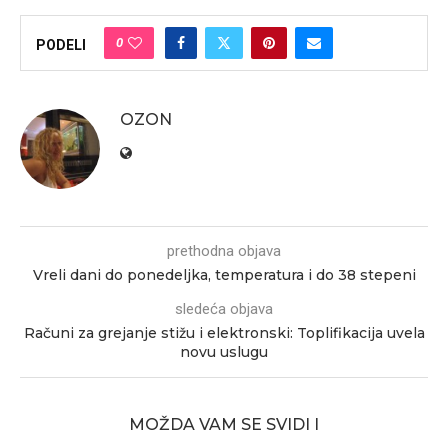
0
PODELI
OZON
prethodna objava
Vreli dani do ponedeljka, temperatura i do 38 stepeni
sledeća objava
Računi za grejanje stižu i elektronski: Toplifikacija uvela
novu uslugu
MOŽDA VAM SE SVIDI I