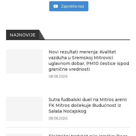
Zapratite nas
NAJNOVIJE
Novi rezultati merenja: Kvalitet
vazduha u Sremskoj Mitrovici
uglavnom dobar, PM10 čestice ispod
granične vrednosti
08.08.2026.
Sutra fudbalski duel na Mitros areni:
FK Mitros dočekuje Budućnost iz
Salaša Noćajskog
08.08.2026.