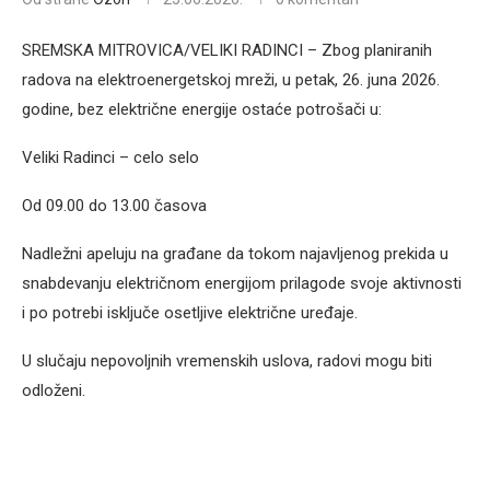
SREMSKA MITROVICA/VELIKI RADINCI – Zbog planiranih
radova na elektroenergetskoj mreži, u petak, 26. juna 2026.
godine, bez električne energije ostaće potrošači u:
Veliki Radinci – celo selo
Od 09.00 do 13.00 časova
Nadležni apeluju na građane da tokom najavljenog prekida u
snabdevanju električnom energijom prilagode svoje aktivnosti
i po potrebi isključe osetljive električne uređaje.
U slučaju nepovoljnih vremenskih uslova, radovi mogu biti
odloženi.