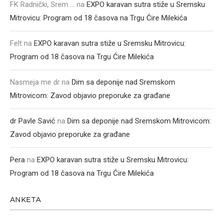
FK Radnički, Srem ...
na
EXPO karavan sutra stiže u Sremsku
Mitrovicu: Program od 18 časova na Trgu Ćire Milekića
Felt
na
EXPO karavan sutra stiže u Sremsku Mitrovicu:
Program od 18 časova na Trgu Ćire Milekića
Nasmeja me dr
na
Dim sa deponije nad Sremskom
Mitrovicom: Zavod objavio preporuke za građane
dr Pavle Savić
na
Dim sa deponije nad Sremskom Mitrovicom:
Zavod objavio preporuke za građane
Pera
na
EXPO karavan sutra stiže u Sremsku Mitrovicu:
Program od 18 časova na Trgu Ćire Milekića
ANKETA