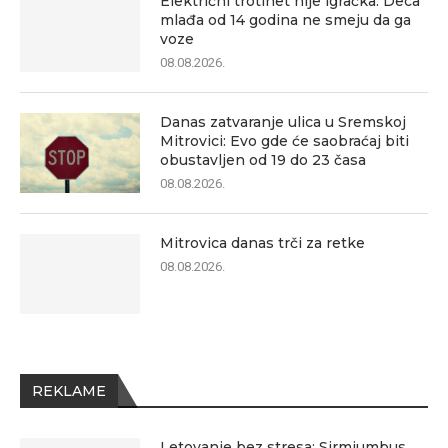
Električni trotinet nije igračka: Deca
mlađa od 14 godina ne smeju da ga
voze
08.08.2026.
Danas zatvaranje ulica u Sremskoj
Mitrovici: Evo gde će saobraćaj biti
obustavljen od 19 do 23 časa
08.08.2026.
Mitrovica danas trči za retke
08.08.2026.
REKLAME
Letovanje bez stresa: Sirmiumbus