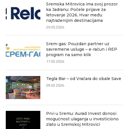
Sremska Mitrovica ima svoj prozor
ka Jadranu: Počele prijave za
letovanje 2026, Hvar među
najtraženijim destinacijama
29.05.2026.
Srem-gas: Pouzdan partner uz
savremene usluge – e-račun i REP
program na samo klik
17.03.2026.
Tegla Bar – od Vračara do obale Save
09.03.2026.
Prvi u Sremu: Aurad Invest donosi
mogućnost ulaganja u investiciono
zlato u Sremskoj Mitrovici