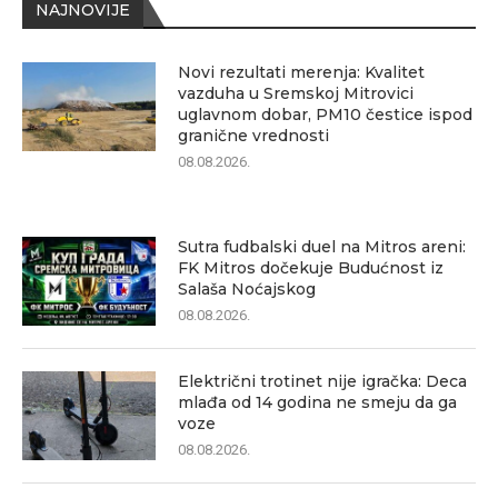
NAJNOVIJE
Novi rezultati merenja: Kvalitet
vazduha u Sremskoj Mitrovici
uglavnom dobar, PM10 čestice ispod
granične vrednosti
08.08.2026.
Sutra fudbalski duel na Mitros areni:
FK Mitros dočekuje Budućnost iz
Salaša Noćajskog
08.08.2026.
Električni trotinet nije igračka: Deca
mlađa od 14 godina ne smeju da ga
voze
08.08.2026.