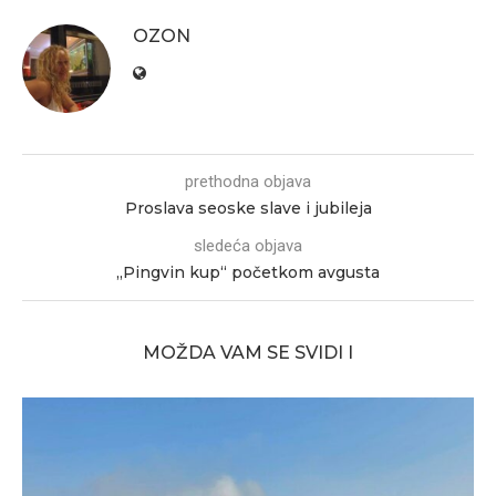
OZON
prethodna objava
Proslava seoske slave i jubileja
sledeća objava
„Pingvin kup“ početkom avgusta
MOŽDA VAM SE SVIDI I