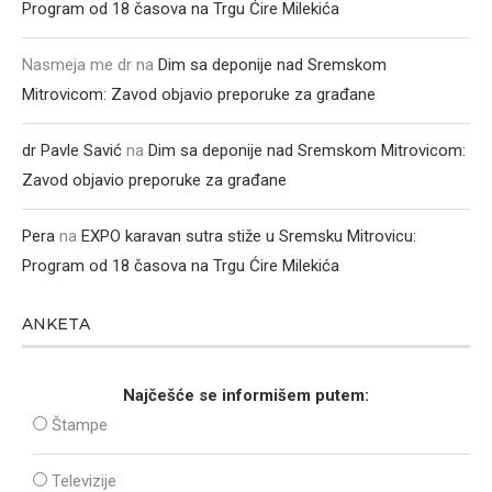
Program od 18 časova na Trgu Ćire Milekića
Nasmeja me dr
na
Dim sa deponije nad Sremskom
Mitrovicom: Zavod objavio preporuke za građane
dr Pavle Savić
na
Dim sa deponije nad Sremskom Mitrovicom:
Zavod objavio preporuke za građane
Pera
na
EXPO karavan sutra stiže u Sremsku Mitrovicu:
Program od 18 časova na Trgu Ćire Milekića
ANKETA
Najčešće se informišem putem:
Štampe
Televizije