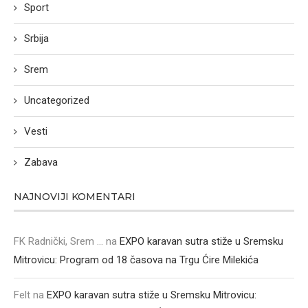
Sport
Srbija
Srem
Uncategorized
Vesti
Zabava
NAJNOVIJI KOMENTARI
FK Radnički, Srem ...
na
EXPO karavan sutra stiže u Sremsku
Mitrovicu: Program od 18 časova na Trgu Ćire Milekića
Felt
na
EXPO karavan sutra stiže u Sremsku Mitrovicu: