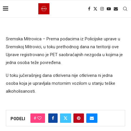
Sremska Mitrovica – Prema podacima iz Policijske uprave u
Sremskoj Mitrovici, u toku prethodnog dana na teritoriji ove
Uprave registrovano je PET saobraćajnih nezgoda u kojima je
jedna osoba teže povređena.
U toku jučerašnjeg dana otkrivena nije otkrivena ni jedna
osoba koja je upravljala motornim vozilom u stanju teške
alkoholisanosti.
0
PODELI