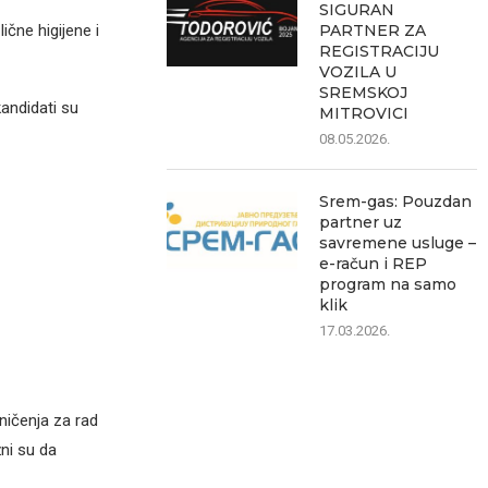
SIGURAN
čne higijene i
PARTNER ZA
REGISTRACIJU
VOZILA U
SREMSKOJ
andidati su
MITROVICI
08.05.2026.
Srem-gas: Pouzdan
partner uz
savremene usluge –
e-račun i REP
program na samo
klik
17.03.2026.
ičenja za rad
ni su da