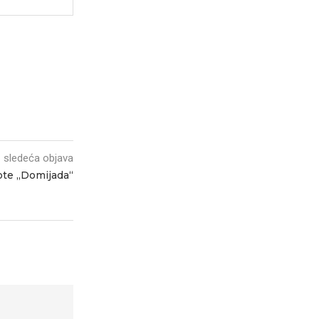
sledeća objava
te „Domijada“