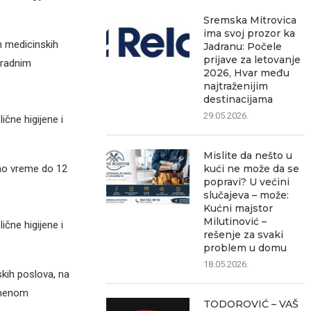
Sremska Mitrovica
ima svoj prozor ka
h medicinskih
Jadranu: Počele
prijave za letovanje
 radnim
2026, Hvar među
najtraženijim
destinacijama
29.05.2026.
čne higijene i
Mislite da nešto u
eno vreme do 12
kući ne može da se
popravi? U većini
slučajeva – može:
Kućni majstor
Milutinović –
čne higijene i
rešenje za svaki
problem u domu
18.05.2026.
skih poslova, na
emenom
TODOROVIĆ – VAŠ