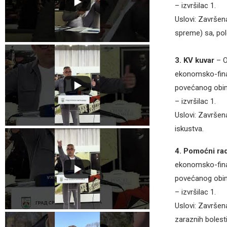
– izvršilac 1.
Uslovi: Završen
spreme) sa, pol
3. KV kuvar
– O
ekonomsko-fina
povećanog obim
– izvršilac 1.
Uslovi: Završen
iskustva.
4. Pomoćni ra
ekonomsko-fina
povećanog obim
– izvršilac 1.
Uslovi: Završena
zaraznih bolest