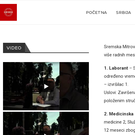
POČETNA
SRBIJA
Sremska Mitrovi
VIDEO
više radnih mes
1. Laborant
– S
određeno vrem
– izvršilac 1.
Uslovi: Završen
položenim struč
2. Medicinska 
medicine 2, Slu
12 meseci zbog