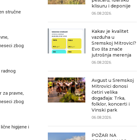
peščaru, Ibarsku
klisuru i deponije
en stručne
06.08.2026.
Kakav je kvalitet
avne,
vazduha u
Sremskoj Mitrovici?
meseci zbog
Evo šta znače
jutrošnja merenja
06.08.2026.
i radnog
Avgust u Sremskoj
Mitrovici donosi
četiri velika
r za pravne,
događaja: Trka,
meseci zbog
folklor, koncerti i
Vinski park
06.08.2026.
ične higijene i
POŽAR NA