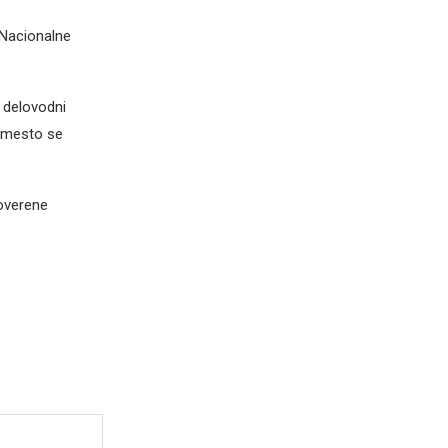
 Nacionalne
 delovodni
o mesto se
 overene