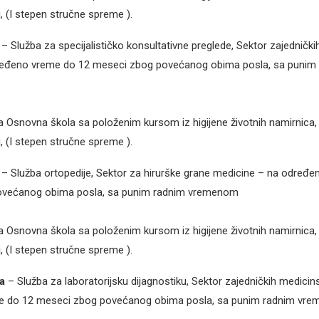
, (I stepen stručne spreme ).
– Služba za specijalističko konsultativne preglede, Sektor zajednički
ređeno vreme do 12 meseci zbog povećanog obima posla, sa punim
a Osnovna škola sa položenim kursom iz higijene životnih namirnica, li
, (I stepen stručne spreme ).
– Služba ortopedije, Sektor za hirurške grane medicine – na određ
ovećanog obima posla, sa punim radnim vremenom
a Osnovna škola sa položenim kursom iz higijene životnih namirnica, li
, (I stepen stručne spreme ).
a
– Služba za laboratorijsku dijagnostiku, Sektor zajedničkih medicin
e do 12 meseci zbog povećanog obima posla, sa punim radnim vr