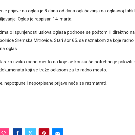
je prijave na oglas je 8 dana od dana oglašavanja na oglasnoj tabli
ljavanje. Oglas je raspisan 14. marta.
zima o ispunjenosti uslova oglasa podnose se poštom ili direktno na
bolnice Sremska Mitrovica, Stari šor 65, sa naznakom za koje radn
 na oglas.
glas za svako radno mesto na koje se konkuriše potrebno je priložiti
 dokumenata koji se traže oglasom za to radno mesto.
 nepotpune i nepotpisane prijave neće se razmatrati.