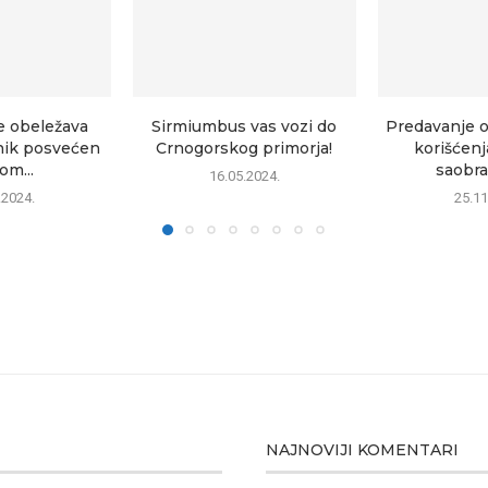
e obeležava
Sirmiumbus vas vozi do
Predavanje 
nik posvećen
Crnogorskog primorja!
korišćenj
om...
saobrać
16.05.2024.
.2024.
25.11
NAJNOVIJI KOMENTARI