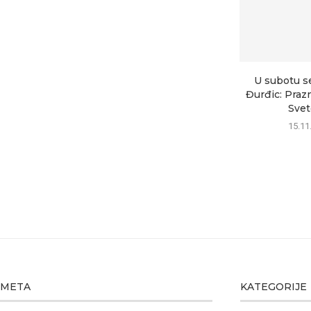
U subotu s
Đurđic: Praz
Svet
15.11
META
KATEGORIJE