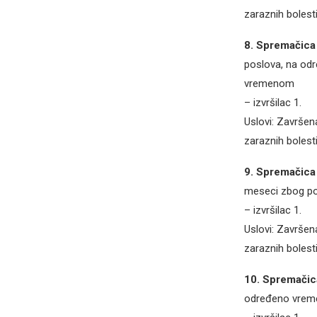
zaraznih bolesti
8. Spremačica
poslova, na od
vremenom
– izvršilac 1.
Uslovi: Završen
zaraznih bolesti
9. Spremačica
meseci zbog p
– izvršilac 1.
Uslovi: Završen
zaraznih bolesti
10. Spremačic
određeno vrem