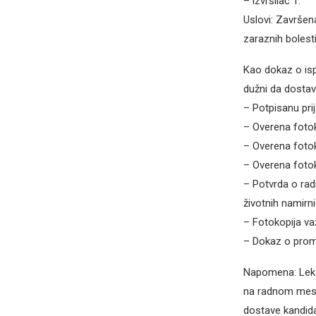
– izvršilac 1.
Uslovi: Završen
zaraznih bolesti
Kao dokaz o isp
dužni da dostav
– Potpisanu pri
– Overena fotok
– Overena fotok
– Overena fotok
– Potvrda o rad
životnih namirni
– Fotokopija važ
– Dokaz o prom
Napomena: Leka
na radnom mestu
dostave kandidat