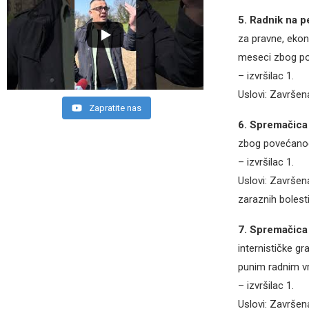
5. Radnik na p
za pravne, ekon
meseci zbog po
– izvršilac 1.
Uslovi: Završen
Zapratite nas
6. Spremačica 
zbog povećanog
– izvršilac 1.
Uslovi: Završen
zaraznih bolest
7. Spremačica
internističke 
punim radnim 
– izvršilac 1.
Uslovi: Završen