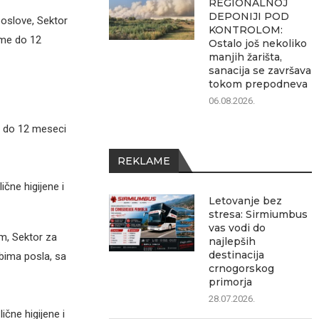
REGIONALNOJ
DEPONIJI POD
poslove, Sektor
KONTROLOM:
eme do 12
Ostalo još nekoliko
manjih žarišta,
sanacija se završava
tokom prepodneva
06.08.2026.
e do 12 meseci
REKLAME
čne higijene i
Letovanje bez
stresa: Sirmiumbus
vas vodi do
om, Sektor za
najlepših
destinacija
bima posla, sa
crnogorskog
primorja
28.07.2026.
čne higijene i