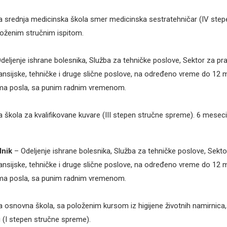
a srednja medicinska škola smer medicinska sestratehničar (IV step
oženim stručnim ispitom.
deljenje ishrane bolesnika, Služba za tehničke poslove, Sektor za pr
nsijske, tehničke i druge slične poslove, na određeno vreme do 12 
a posla, sa punim radnim vremenom.
a škola za kvalifikovane kuvare (III stepen stručne spreme). 6 mesec
dnik
– Odeljenje ishrane bolesnika, Služba za tehničke poslove, Sekto
nsijske, tehničke i druge slične poslove, na određeno vreme do 12 
a posla, sa punim radnim vremenom.
 osnovna škola, sa položenim kursom iz higijene životnih namirnica, l
i (I stepen stručne spreme).