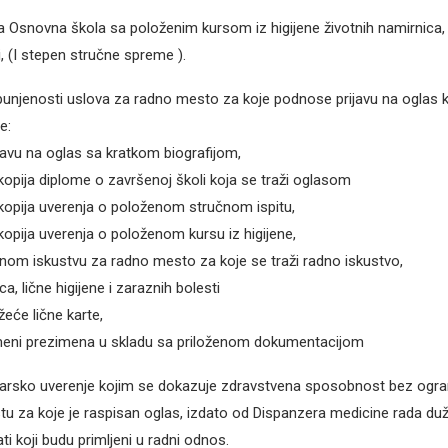
a Osnovna škola sa položenim kursom iz higijene životnih namirnica, li
, (I stepen stručne spreme ).
unjenosti uslova za radno mesto za koje podnose prijavu na oglas k
e:
javu na oglas sa kratkom biografijom,
opija diplome o završenoj školi koja se traži oglasom
opija uverenja o položenom stručnom ispitu,
opija uverenja o položenom kursu iz higijene,
nom iskustvu za radno mesto za koje se traži radno iskustvo,
ca, lične higijene i zaraznih bolesti
eće lične karte,
eni prezimena u skladu sa priloženom dokumentacijom
rsko uverenje kojim se dokazuje zdravstvena sposobnost bez ogran
 za koje je raspisan oglas, izdato od Dispanzera medicine rada duž
i koji budu primljeni u radni odnos.