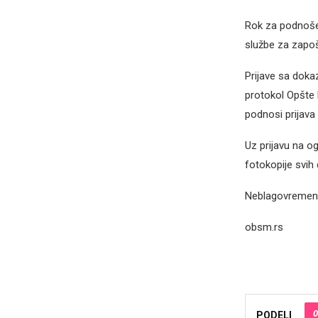
Rok za podnošen
službe za zapoš
Prijave sa doka
protokol Opšte 
podnosi prijava
Uz prijavu na o
fotokopije svih
Neblagovremene,
obsm.rs
0
PODELI