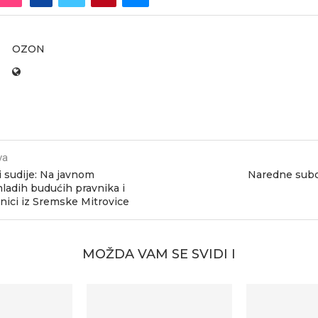
OZON
va
i sudije: Na javnom
Naredne subo
ladih budućih pravnika i
nici iz Sremske Mitrovice
MOŽDA VAM SE SVIDI I