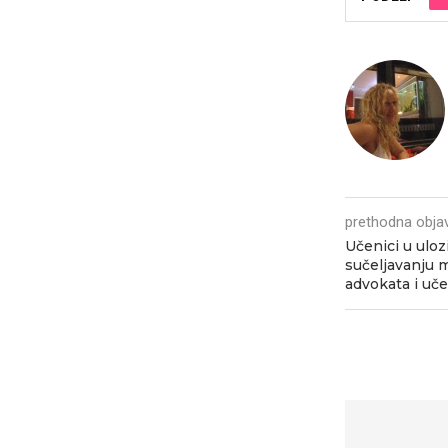
prethodna obja
Učenici u uloz
sučeljavanju m
advokata i uče