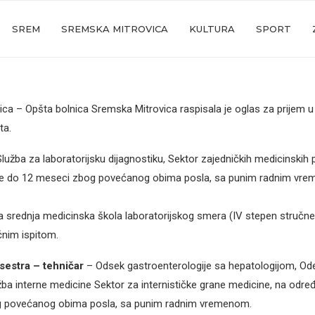
SREM
SREMSKA MITROVICA
KULTURA
SPORT
ca – Opšta bolnica Sremska Mitrovica raspisala je oglas za prijem u
ta.
lužba za laboratorijsku dijagnostiku, Sektor zajedničkih medicinskih 
e do 12 meseci zbog povećanog obima posla, sa punim radnim vr
a srednja medicinska škola laboratorijskog smera (IV stepen stručn
nim ispitom.
sestra – tehničar
– Odsek gastroenterologije sa hepatologijom, Odel
žba interne medicine Sektor za internističke grane medicine, na odr
 povećanog obima posla, sa punim radnim vremenom.