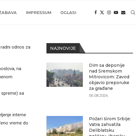
ZABAVA
IMPRESSUM
OGLASI
 radni odnos za
NAJNOVIJE
Dim sa deponije
poslova, na
nad Sremskom
emenom
Mitrovicom: Zavod
objavio preporuke
za građane
e spreme) sa
06.08.2026.
jenje interne
Požari širom Srbije:
eđeno vreme do
Vatra zahvatila
Deliblatsku