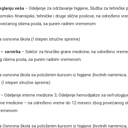
eglanju veša
– Odeljenje za održavanje higijene, Služba za tehničke 
omsko-finansijske, tehničke i druge slične poslove, na određeno vr
većanog obima posla, sa punim radnim vremenom.
a osnovna škola (I stepen stručne spreme)
– servirka
– Sektor za hirurške grane medicine, na određeno vrem
 obima posla, sa punim radnim vremenom.
a osnovna škola sa položenim kursom iz higijene životnih namirnica, li
i (I stepen stručne spreme).
– Odeljenje interne medicine 3, Odeljenje hemodijalize sa nefrologij
grane medicine – na određeno vreme do 12 meseci zbog povećanog o
vremenom
a Osnovna škola sa položenim kursom iz higijene životnih namirnica, li