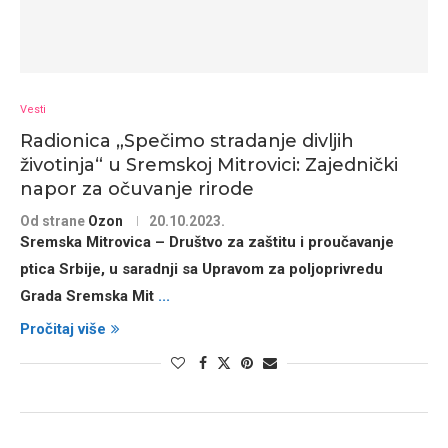
Vesti
Radionica „Spečimo stradanje divljih
životinja“ u Sremskoj Mitrovici: Zajednički
napor za očuvanje rirode
Od strane
Ozon
20.10.2023.
Sremska Mitrovica
– Društvo za zaštitu i proučavanje
ptica Srbije, u saradnji sa Upravom za poljoprivredu
Grada Sremska Mit
...
Pročitaj više