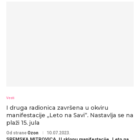
Vesti
I druga radionica završena u okviru
manifestacije „Leto na Savi“. Nastavlja se na
plaži 15. jula
Od strane
Ozon
10.07.2023.
SREMSKA MITROVICA. U sklopu manifestacije „Leto na