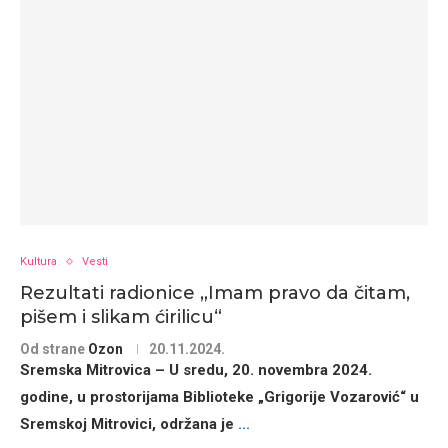
Kultura
Vesti
Rezultati radionice „Imam pravo da čitam,
pišem i slikam ćirilicu“
Od strane
Ozon
20.11.2024.
Sremska Mitrovica – U sredu, 20. novembra 2024.
godine, u prostorijama Biblioteke „Grigorije Vozarović“ u
Sremskoj Mitrovici, održana je
...