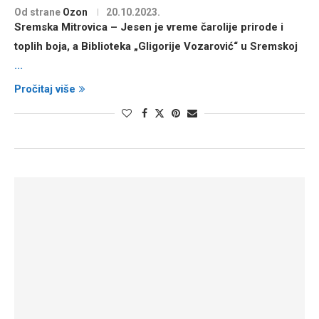
Od strane
Ozon
20.10.2023.
Sremska Mitrovica
– Jesen je vreme čarolije prirode i
toplih boja, a Biblioteka „Gligorije Vozarović“ u Sremskoj
...
Pročitaj više