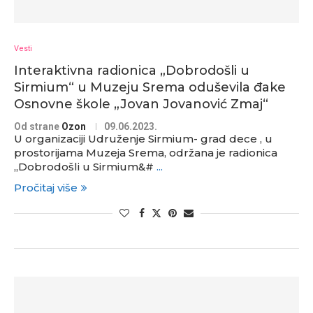
Vesti
Interaktivna radionica „Dobrodošli u
Sirmium“ u Muzeju Srema oduševila đake
Osnovne škole „Jovan Jovanović Zmaj“
Od strane
Ozon
09.06.2023.
U organizaciji Udruženje Sirmium- grad dece , u
prostorijama Muzeja Srema, održana je radionica
,,Dobrodošli u Sirmium&#
...
Pročitaj više