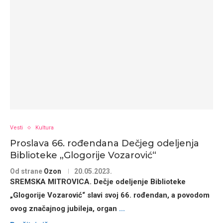
Vesti
Kultura
Proslava 66. rođendana Dečjeg odeljenja
Biblioteke „Glogorije Vozarović“
Od strane
Ozon
20.05.2023.
SREMSKA MITROVICA. Dečje odeljenje Biblioteke
„Glogorije Vozarović“ slavi svoj 66. rođendan, a povodom
ovog značajnog jubileja, organ
...