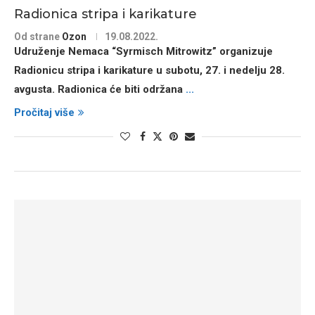
Radionica stripa i karikature
Od strane
Ozon
19.08.2022.
Udruženje Nemaca “Syrmisch Mitrowitz” organizuje
Radionicu stripa i karikature u subotu, 27. i nedelju 28.
avgusta. Radionica će biti održana
...
Pročitaj više