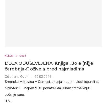
Kultura
Vesti
DECA ODUŠEVLJENA: Knjiga „Jole (ni)je
čarobnjak“ oživela pred najmlađima
Od strane
Ozon
19.03.2026.
Sremska Mitrovica – Osmesi, pitanja i radoznalost ispunili su
biblioteku — najmlađi su pokazali da ljubav prema knjizi
počinje rano.
U S
...