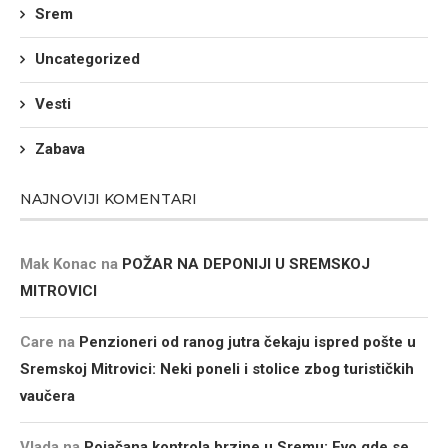
Srem
Uncategorized
Vesti
Zabava
NAJNOVIJI KOMENTARI
Mak Konac
na
POŽAR NA DEPONIJI U SREMSKOJ
MITROVICI
Care
na
Penzioneri od ranog jutra čekaju ispred pošte u
Sremskoj Mitrovici: Neki poneli i stolice zbog turističkih
vaučera
Vlada
na
Pojačana kontrola brzine u Sremu: Evo gde se