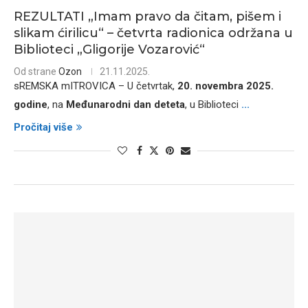
REZULTATI „Imam pravo da čitam, pišem i
slikam ćirilicu“ – četvrta radionica održana u
Biblioteci „Gligorije Vozarović“
Od strane
Ozon
21.11.2025.
sREMSKA mITROVICA – U četvrtak,
20. novembra 2025.
godine
, na
Međunarodni dan deteta
, u Biblioteci
...
Pročitaj više