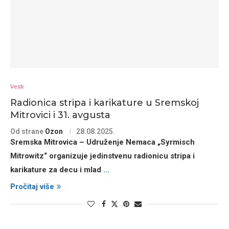
Vesti
Radionica stripa i karikature u Sremskoj
Mitrovici i 31. avgusta
Od strane
Ozon
28.08.2025.
Sremska Mitrovica
– Udruženje Nemaca „Syrmisch
Mitrowitz“ organizuje jedinstvenu radionicu stripa i
karikature za decu i mlad
...
Pročitaj više