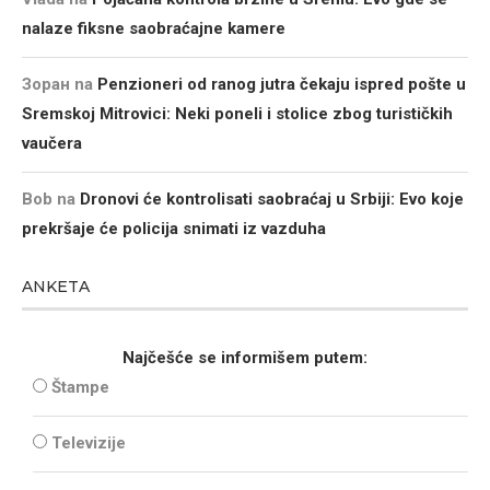
nalaze fiksne saobraćajne kamere
Зоран
na
Penzioneri od ranog jutra čekaju ispred pošte u
Sremskoj Mitrovici: Neki poneli i stolice zbog turističkih
vaučera
Bob
na
Dronovi će kontrolisati saobraćaj u Srbiji: Evo koje
prekršaje će policija snimati iz vazduha
ANKETA
Najčešće se informišem putem:
Štampe
Televizije