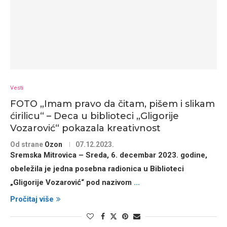
Vesti
FOTO „Imam pravo da čitam, pišem i slikam
ćirilicu“ – Deca u biblioteci „Gligorije
Vozarović“ pokazala kreativnost
Od strane
Ozon
07.12.2023.
Sremska Mitrovica – Sreda, 6. decembar 2023. godine,
obeležila je jedna posebna radionica u Biblioteci
„Gligorije Vozarović“ pod nazivom
...
Pročitaj više