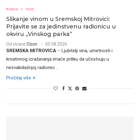
Kultura
Vesti
Slikanje vinom u Sremskoj Mitrovici:
Prijavite se za jedinstvenu radionicu u
okviru „Vinskog parka“
Od strane
Ozon
05.08.2026.
SREMSKA MITROVICA
– Ljubitelji vina, umetnosti i
kreativnog izražavanja imaće priliku da učestvuju u
nesvakidašnjoj radionici
...
Pročitaj više