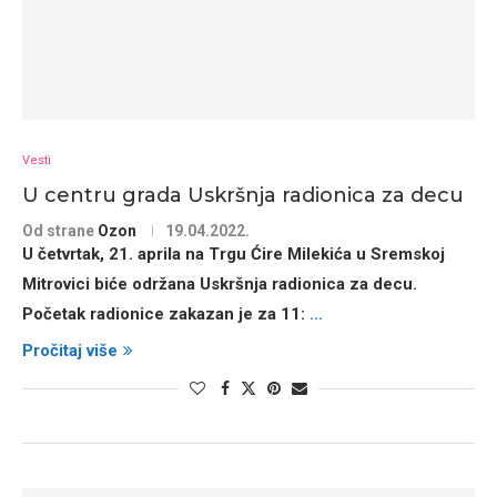
Vesti
U centru grada Uskršnja radionica za decu
Od strane
Ozon
19.04.2022.
U četvrtak, 21. aprila na Trgu Ćire Milekića u Sremskoj
Mitrovici biće održana Uskršnja radionica za decu.
Početak radionice zakazan je za 11:
...
Pročitaj više