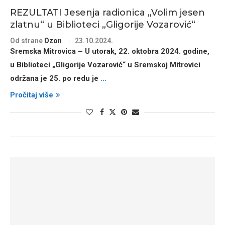
REZULTATI Jesenja radionica „Volim jesen
zlatnu“ u Biblioteci „Gligorije Vozarović“
Od strane
Ozon
23.10.2024.
Sremska Mitrovica – U utorak, 22. oktobra 2024. godine,
u Biblioteci „Gligorije Vozarović“ u Sremskoj Mitrovici
održana je 25. po redu je
...
Pročitaj više