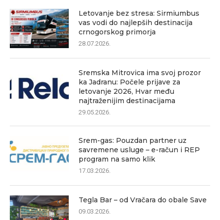
Letovanje bez stresa: Sirmiumbus
vas vodi do najlepših destinacija
crnogorskog primorja
28.07.2026.
Sremska Mitrovica ima svoj prozor
ka Jadranu: Počele prijave za
letovanje 2026, Hvar među
najtraženijim destinacijama
29.05.2026.
Srem-gas: Pouzdan partner uz
savremene usluge – e-račun i REP
program na samo klik
17.03.2026.
Tegla Bar – od Vračara do obale Save
09.03.2026.