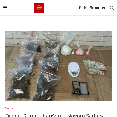
Srem
Diler iz Rume uhapšen u Novom Sadu sa