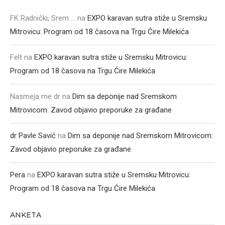
FK Radnički, Srem ...
na
EXPO karavan sutra stiže u Sremsku
Mitrovicu: Program od 18 časova na Trgu Ćire Milekića
Felt
na
EXPO karavan sutra stiže u Sremsku Mitrovicu:
Program od 18 časova na Trgu Ćire Milekića
Nasmeja me dr
na
Dim sa deponije nad Sremskom
Mitrovicom: Zavod objavio preporuke za građane
dr Pavle Savić
na
Dim sa deponije nad Sremskom Mitrovicom:
Zavod objavio preporuke za građane
Pera
na
EXPO karavan sutra stiže u Sremsku Mitrovicu:
Program od 18 časova na Trgu Ćire Milekića
ANKETA