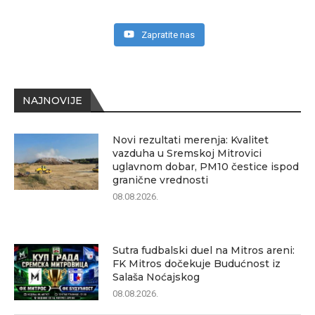
Zapratite nas
NAJNOVIJE
Novi rezultati merenja: Kvalitet
vazduha u Sremskoj Mitrovici
uglavnom dobar, PM10 čestice ispod
granične vrednosti
08.08.2026.
Sutra fudbalski duel na Mitros areni:
FK Mitros dočekuje Budućnost iz
Salaša Noćajskog
08.08.2026.