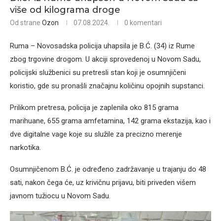
više od kilograma droge
Od strane
Ozon
07.08.2024.
0 komentari
Ruma – Novosadska policija uhapsila je B.Ć. (34) iz Rume
zbog trgovine drogom. U akciji sprovedenoj u Novom Sadu,
policijski službenici su pretresli stan koji je osumnjičeni
koristio, gde su pronašli značajnu količinu opojnih supstanci.
Prilikom pretresa, policija je zaplenila oko 815 grama
marihuane, 655 grama amfetamina, 142 grama ekstazija, kao i
dve digitalne vage koje su služile za precizno merenje
narkotika.
Osumnjičenom B.Ć. je određeno zadržavanje u trajanju do 48
sati, nakon čega će, uz krivičnu prijavu, biti priveden višem
javnom tužiocu u Novom Sadu.