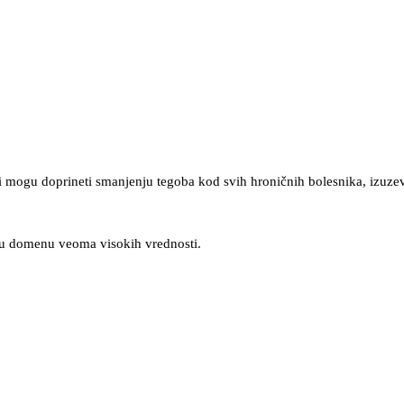
vi mogu doprineti smanjenju tegoba kod svih hroničnih bolesnika, izuze
 u domenu veoma visokih vrednosti.