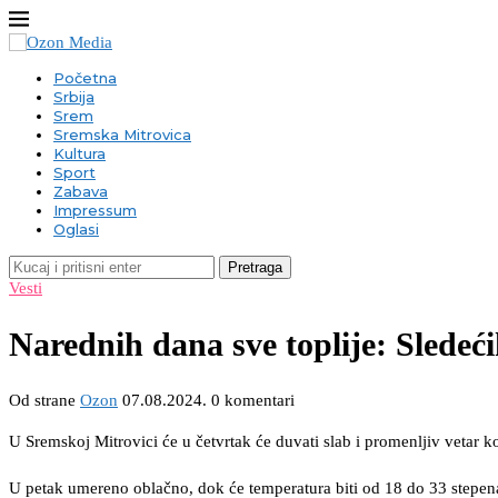
Početna
Srbija
Srem
Sremska Mitrovica
Kultura
Sport
Zabava
Impressum
Oglasi
Pretraga
Vesti
Narednih dana sve toplije: Slede
Od strane
Ozon
07.08.2024.
0 komentari
U Sremskoj Mitrovici će u četvrtak će duvati slab i promenljiv vetar k
U petak umereno oblačno, dok će temperatura biti od 18 do 33 stepen