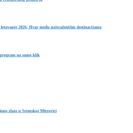
 letovanje 2026, Hvar među najtraženijim destinacijama
 program na samo klik
iono zlato u Sremskoj Mitrovici