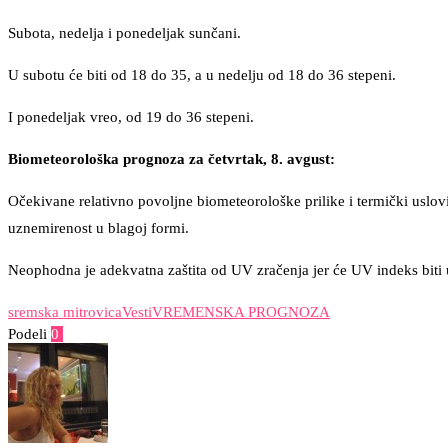
Subota, nedelja i ponedeljak sunčani.
U subotu će biti od 18 do 35, a u nedelju od 18 do 36 stepeni.
I ponedeljak vreo, od 19 do 36 stepeni.
Biometeorološka prognoza za četvrtak, 8. avgust:
Očekivane relativno povolјne biometeorološke prilike i termički uslo
uznemirenost u blagoj formi.
Neophodna je adekvatna zaštita od UV zračenja jer će UV indeks biti
sremska mitrovica
Vesti
VREMENSKA PROGNOZA
Podeli
0
Facebook
Twitter
Pinterest
Email