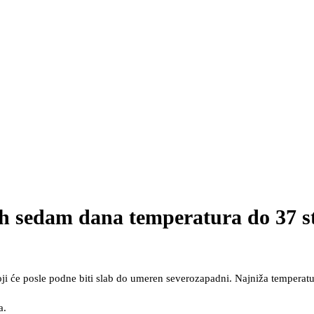
ćih sedam dana temperatura do 37 s
oji će posle podne biti slab do umeren severozapadni. Najniža temperatu
a.