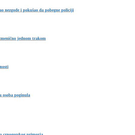
o nezgode i pokušao da pobegne policiji
izmenično jednom trakom
nosti
a osoba poginula
ja crnogorskog primorja