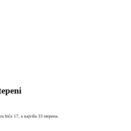
tepeni
ra biće 17, a najviša 33 stepena.