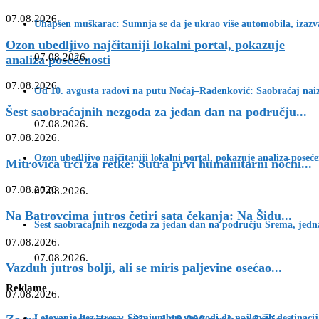
07.08.2026.
Uhapšen muškarac: Sumnja se da je ukrao više automobila, izazva
Ozon ubedljivo najčitaniji lokalni portal, pokazuje
07.08.2026.
analiza posećenosti
07.08.2026.
Od 10. avgusta radovi na putu Noćaj–Radenković: Saobraćaj na
Šest saobraćajnih nezgoda za jedan dan na području...
07.08.2026.
07.08.2026.
Ozon ubedljivo najčitaniji lokalni portal, pokazuje analiza poseće
Mitrovica trči za retke: Sutra prvi humanitarni noćni...
07.08.2026.
07.08.2026.
Na Batrovcima jutros četiri sata čekanja: Na Šidu...
Šest saobraćajnih nezgoda za jedan dan na području Srema, jedn
07.08.2026.
07.08.2026.
Vazduh jutros bolji, ali se miris paljevine osećao...
Reklame
07.08.2026.
Letovanje bez stresa: Sirmiumbus vas vodi do najlepših destinaci