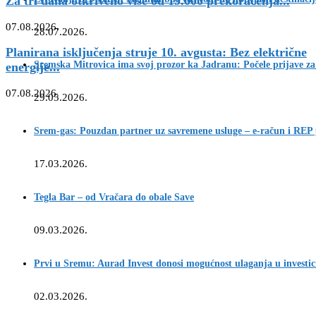
Za tri dana otkriveno više od 19.000 prekoračenja...
07.08.2026.
28.07.2026.
Planirana isključenja struje 10. avgusta: Bez električne
Sremska Mitrovica ima svoj prozor ka Jadranu: Počele prijave za
energije...
07.08.2026.
29.05.2026.
Srem-gas: Pouzdan partner uz savremene usluge – e-račun i REP
17.03.2026.
Tegla Bar – od Vračara do obale Save
09.03.2026.
Prvi u Sremu: Aurad Invest donosi mogućnost ulaganja u investic
02.03.2026.