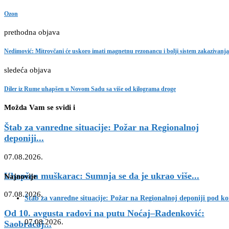
Ozon
prethodna objava
Nedimović: Mitrovčani će uskoro imati magnetnu rezonancu i bolji sistem zakazivanja
sledeća objava
Diler iz Rume uhapšen u Novom Sadu sa više od kilograma droge
Možda Vam se svidi i
Štab za vanredne situacije: Požar na Regionalnoj
deponiji...
07.08.2026.
Uhapšen muškarac: Sumnja se da je ukrao više...
Najnovije
07.08.2026.
Štab za vanredne situacije: Požar na Regionalnoj deponiji pod k
Od 10. avgusta radovi na putu Noćaj–Radenković:
07.08.2026.
Saobraćaj...