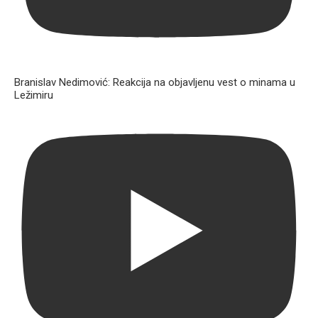
Branislav Nedimović: Reakcija na objavljenu vest o minama u
Ležimiru