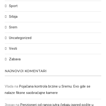
Sport
Srbija
Srem
Uncategorized
Vesti
Zabava
NAJNOVIJI KOMENTARI
Vlada
na
Pojačana kontrola brzine u Sremu: Evo gde se
nalaze fiksne saobraćajne kamere
Зоран
na
Penzioneri od ranog jutra čekaju ispred pošte u