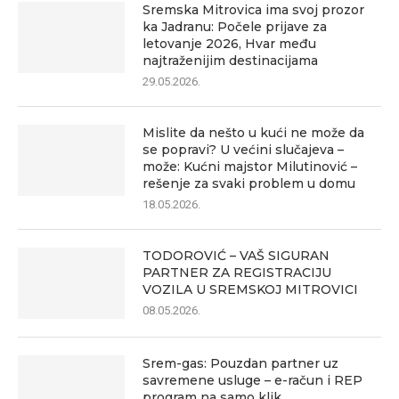
Sremska Mitrovica ima svoj prozor
ka Jadranu: Počele prijave za
letovanje 2026, Hvar među
najtraženijim destinacijama
29.05.2026.
Mislite da nešto u kući ne može da
se popravi? U većini slučajeva –
može: Kućni majstor Milutinović –
rešenje za svaki problem u domu
18.05.2026.
TODOROVIĆ – VAŠ SIGURAN
PARTNER ZA REGISTRACIJU
VOZILA U SREMSKOJ MITROVICI
08.05.2026.
Srem-gas: Pouzdan partner uz
savremene usluge – e-račun i REP
program na samo klik