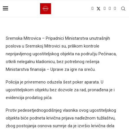
Sremska Mitrovica – Pripadnici Ministarstva unutrašnjih
poslova u Sremskoj Mitrovici su, prilikom kontrole
neprijavljenog ugostiteljskog objekta na području Pećinaca,
otkrili nelegalnu kladionicu, bez potrebnog rešenja
Ministarstva finansija – Uprave za igre na sreću.
Policija je privremeno oduzela šest poker aparata. U
ugostiteljskom objektu bez dozvole za rad, pronađena je i
evidencija prodatog pića.
Protiv pedesetjednogodišnjeg vlasnika ovog ugostiteljskog
objekta biće podneta krivična prijava nadležnom tužilaštvu,
zbog postojanja osnova sumnje da je izvršio krivična dela