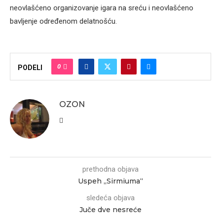
neovlašćeno organizovanje igara na sreću i neovlašćeno
bavljenje određenom delatnošću.
0
PODELI
OZON
prethodna objava
Uspeh „Sirmiuma“
sledeća objava
Juče dve nesreće