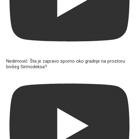
Nedimović: Šta je zapravo sporno oko gradnje na prostoru
bivšeg Sirmodeksa?