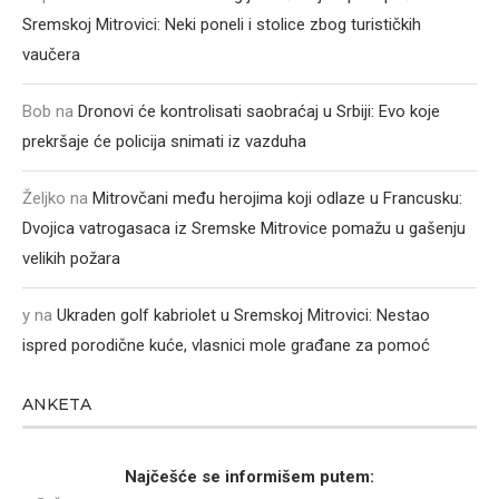
Sremskoj Mitrovici: Neki poneli i stolice zbog turističkih
vaučera
Bob
na
Dronovi će kontrolisati saobraćaj u Srbiji: Evo koje
prekršaje će policija snimati iz vazduha
Željko
na
Mitrovčani među herojima koji odlaze u Francusku:
Dvojica vatrogasaca iz Sremske Mitrovice pomažu u gašenju
velikih požara
y
na
Ukraden golf kabriolet u Sremskoj Mitrovici: Nestao
ispred porodične kuće, vlasnici mole građane za pomoć
ANKETA
Najčešće se informišem putem: