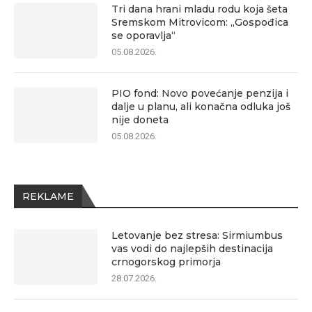
Tri dana hrani mladu rodu koja šeta
Sremskom Mitrovicom: „Gospođica
se oporavlja“
05.08.2026.
PIO fond: Novo povećanje penzija i
dalje u planu, ali konačna odluka još
nije doneta
05.08.2026.
REKLAME
Letovanje bez stresa: Sirmiumbus
vas vodi do najlepših destinacija
crnogorskog primorja
28.07.2026.