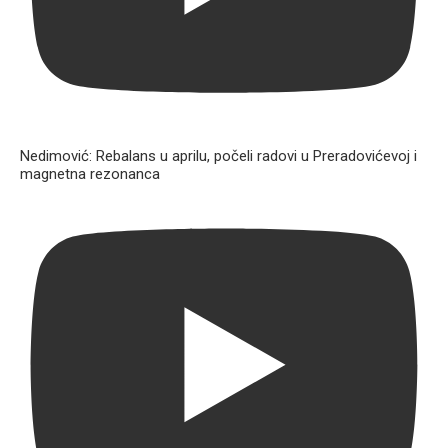
Nedimović: Rebalans u aprilu, počeli radovi u Preradovićevoj i
magnetna rezonanca