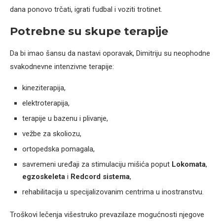
dana ponovo trčati, igrati fudbal i voziti trotinet.
Potrebne su skupe terapije
Da bi imao šansu da nastavi oporavak, Dimitriju su neophodne
svakodnevne intenzivne terapije:
kineziterapija,
elektroterapija,
terapije u bazenu i plivanje,
vežbe za skoliozu,
ortopedska pomagala,
savremeni uređaji za stimulaciju mišića poput
Lokomata
,
egzoskeleta
i
Redcord sistema
,
rehabilitacija u specijalizovanim centrima u inostranstvu.
Troškovi lečenja višestruko prevazilaze mogućnosti njegove