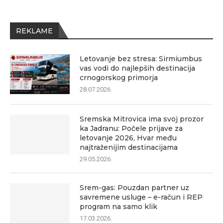
REKLAME
Letovanje bez stresa: Sirmiumbus
vas vodi do najlepših destinacija
crnogorskog primorja
28.07.2026.
Sremska Mitrovica ima svoj prozor
ka Jadranu: Počele prijave za
letovanje 2026, Hvar među
najtraženijim destinacijama
29.05.2026.
Srem-gas: Pouzdan partner uz
savremene usluge – e-račun i REP
program na samo klik
17.03.2026.