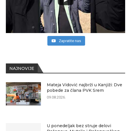
Zapratite nas
NAJNOVIJE
Mateja Vidović najbrži u Kanjiži: Dve
pobede za člana PVK Srem
09.08.2026.
U ponedeljak bez struje delovi