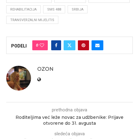
REHABILITACIJA
SMS 488
SRBIJA
TRANSVERZALNI MIJELITIS
0
PODELI
OZON
prethodna objava
Roditeljima već leže novac za udžbenike: Prijave
otvorene do 31. avgusta
sledeća objava