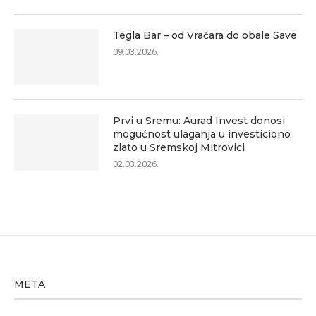
Tegla Bar – od Vračara do obale Save
09.03.2026.
Prvi u Sremu: Aurad Invest donosi
mogućnost ulaganja u investiciono
zlato u Sremskoj Mitrovici
02.03.2026.
META