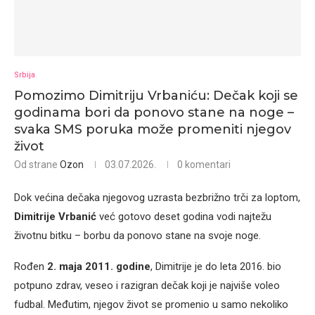
Srbija
Pomozimo Dimitriju Vrbaniću: Dečak koji se
godinama bori da ponovo stane na noge –
svaka SMS poruka može promeniti njegov
život
Od strane
Ozon
03.07.2026.
0 komentari
Dok većina dečaka njegovog uzrasta bezbrižno trči za loptom,
Dimitrije Vrbanić
već gotovo deset godina vodi najtežu
životnu bitku – borbu da ponovo stane na svoje noge.
Rođen
2. maja 2011. godine
, Dimitrije je do leta 2016. bio
potpuno zdrav, veseo i razigran dečak koji je najviše voleo
fudbal. Međutim, njegov život se promenio u samo nekoliko