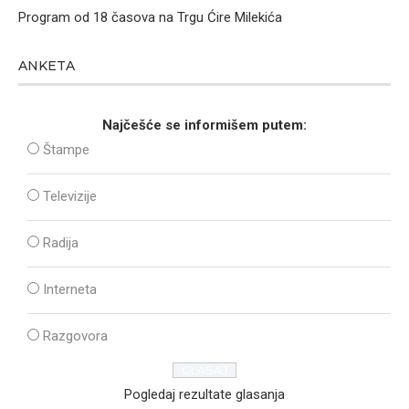
Program od 18 časova na Trgu Ćire Milekića
ANKETA
Najčešće se informišem putem:
Štampe
Televizije
Radija
Interneta
Razgovora
Pogledaj rezultate glasanja