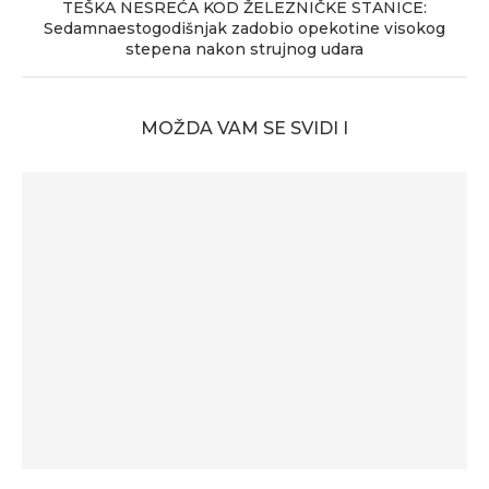
TEŠKA NESREĆA KOD ŽELEZNIČKE STANICE:
Sedamnaestogodišnjak zadobio opekotine visokog
stepena nakon strujnog udara
MOŽDA VAM SE SVIDI I