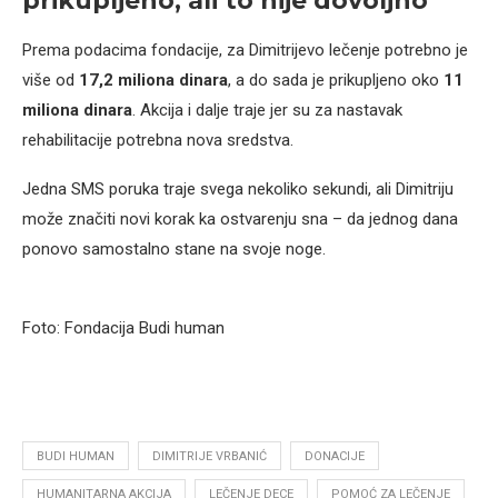
prikupljeno, ali to nije dovoljno
Prema podacima fondacije, za Dimitrijevo lečenje potrebno je
više od
17,2 miliona dinara
, a do sada je prikupljeno oko
11
miliona dinara
. Akcija i dalje traje jer su za nastavak
rehabilitacije potrebna nova sredstva.
Jedna SMS poruka traje svega nekoliko sekundi, ali Dimitriju
može značiti novi korak ka ostvarenju sna – da jednog dana
ponovo samostalno stane na svoje noge.
Foto: Fondacija Budi human
BUDI HUMAN
DIMITRIJE VRBANIĆ
DONACIJE
HUMANITARNA AKCIJA
LEČENJE DECE
POMOĆ ZA LEČENJE