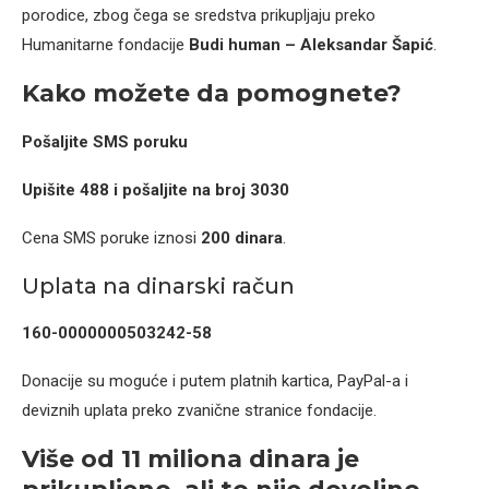
porodice, zbog čega se sredstva prikupljaju preko
Humanitarne fondacije
Budi human – Aleksandar Šapić
.
Kako možete da pomognete?
Pošaljite SMS poruku
Upišite 488 i pošaljite na broj 3030
Cena SMS poruke iznosi
200 dinara
.
Uplata na dinarski račun
160-0000000503242-58
Donacije su moguće i putem platnih kartica, PayPal-a i
deviznih uplata preko zvanične stranice fondacije.
Više od 11 miliona dinara je