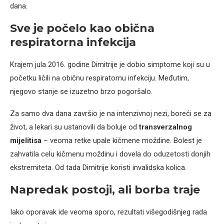
dana.
Sve je počelo kao obična
respiratorna infekcija
Krajem jula 2016. godine Dimitrije je dobio simptome koji su u
početku ličili na običnu respiratornu infekciju. Međutim,
njegovo stanje se izuzetno brzo pogoršalo.
Za samo dva dana završio je na intenzivnoj nezi, boreći se za
život, a lekari su ustanovili da boluje od
transverzalnog
mijelitisa
– veoma retke upale kičmene moždine. Bolest je
zahvatila celu kičmenu moždinu i dovela do oduzetosti donjih
ekstremiteta. Od tada Dimitrije koristi invalidska kolica.
Napredak postoji, ali borba traje
Iako oporavak ide veoma sporo, rezultati višegodišnjeg rada