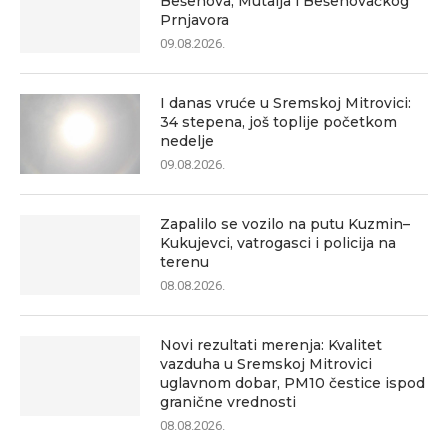
Bešenova, Mutalja i Bešenovačkog
Prnjavora
09.08.2026.
I danas vruće u Sremskoj Mitrovici:
34 stepena, još toplije početkom
nedelje
09.08.2026.
Zapalilo se vozilo na putu Kuzmin–
Kukujevci, vatrogasci i policija na
terenu
08.08.2026.
Novi rezultati merenja: Kvalitet
vazduha u Sremskoj Mitrovici
uglavnom dobar, PM10 čestice ispod
granične vrednosti
08.08.2026.