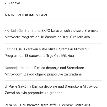
Zabava
NAJNOVIJI KOMENTARI
FK Radnički, Srem ...
na
EXPO karavan sutra stiže u Sremsku
Mitrovicu: Program od 18 časova na Trgu Ćire Milekića
Felt
na
EXPO karavan sutra stiže u Sremsku Mitrovicu:
Program od 18 časova na Trgu Ćire Milekića
Nasmeja me dr
na
Dim sa deponije nad Sremskom
Mitrovicom: Zavod objavio preporuke za građane
dr Pavle Savić
na
Dim sa deponije nad Sremskom Mitrovicom:
Zavod objavio preporuke za građane
Pera
na
EXPO karavan sutra stiže u Sremsku Mitrovicu: