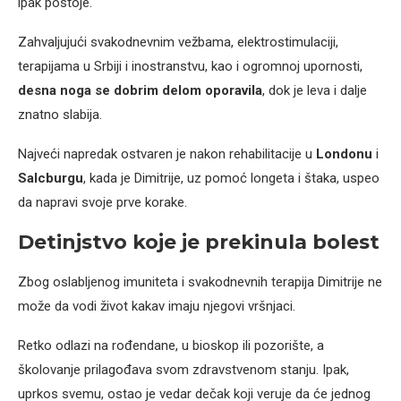
ipak postoje.
Zahvaljujući svakodnevnim vežbama, elektrostimulaciji,
terapijama u Srbiji i inostranstvu, kao i ogromnoj upornosti,
desna noga se dobrim delom oporavila
, dok je leva i dalje
znatno slabija.
Najveći napredak ostvaren je nakon rehabilitacije u
Londonu
i
Salcburgu
, kada je Dimitrije, uz pomoć longeta i štaka, uspeo
da napravi svoje prve korake.
Detinjstvo koje je prekinula bolest
Zbog oslabljenog imuniteta i svakodnevnih terapija Dimitrije ne
može da vodi život kakav imaju njegovi vršnjaci.
Retko odlazi na rođendane, u bioskop ili pozorište, a
školovanje prilagođava svom zdravstvenom stanju. Ipak,
uprkos svemu, ostao je vedar dečak koji veruje da će jednog