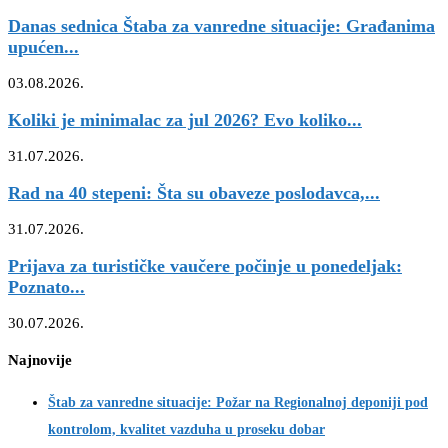
Danas sednica Štaba za vanredne situacije: Građanima
upućen...
03.08.2026.
Koliki je minimalac za jul 2026? Evo koliko...
31.07.2026.
Rad na 40 stepeni: Šta su obaveze poslodavca,...
31.07.2026.
Prijava za turističke vaučere počinje u ponedeljak:
Poznato...
30.07.2026.
Najnovije
Štab za vanredne situacije: Požar na Regionalnoj deponiji pod
kontrolom, kvalitet vazduha u proseku dobar