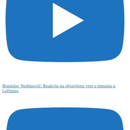
Branislav Nedimović: Reakcija na objavljenu vest o minama u
Ležimiru