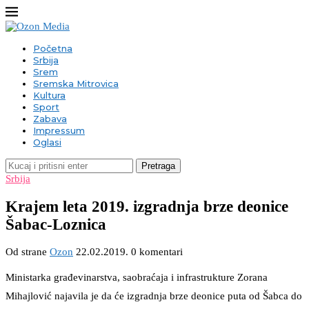
Početna
Srbija
Srem
Sremska Mitrovica
Kultura
Sport
Zabava
Impressum
Oglasi
Pretraga
Srbija
Krajem leta 2019. izgradnja brze deonice
Šabac-Loznica
Od strane
Ozon
22.02.2019.
0 komentari
Ministarka građevinarstva, saobraćaja i infrastrukture Zorana
Mihajlović najavila je da će izgradnja brze deonice puta od Šabca do