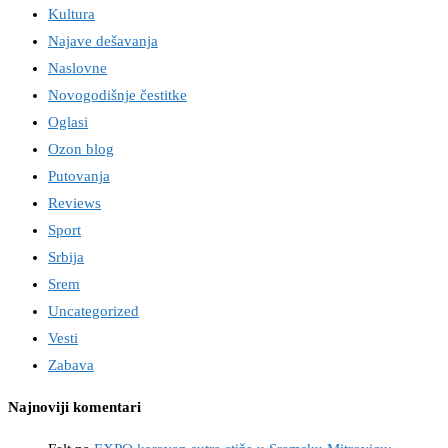
Kultura
Najave dešavanja
Naslovne
Novogodišnje čestitke
Oglasi
Ozon blog
Putovanja
Reviews
Sport
Srbija
Srem
Uncategorized
Vesti
Zabava
Najnoviji komentari