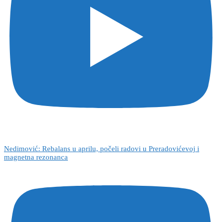
Nedimović: Rebalans u aprilu, počeli radovi u Preradovićevoj i
magnetna rezonanca