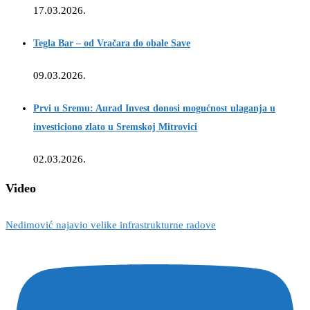
17.03.2026.
Tegla Bar – od Vračara do obale Save
09.03.2026.
Prvi u Sremu: Aurad Invest donosi mogućnost ulaganja u
investiciono zlato u Sremskoj Mitrovici
02.03.2026.
Video
Nedimović najavio velike infrastrukturne radove