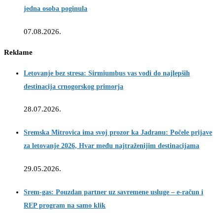
jedna osoba poginula
07.08.2026.
Reklame
Letovanje bez stresa: Sirmiumbus vas vodi do najlepših
destinacija crnogorskog primorja
28.07.2026.
Sremska Mitrovica ima svoj prozor ka Jadranu: Počele prijave
za letovanje 2026, Hvar među najtraženijim destinacijama
29.05.2026.
Srem-gas: Pouzdan partner uz savremene usluge – e-račun i
REP program na samo klik