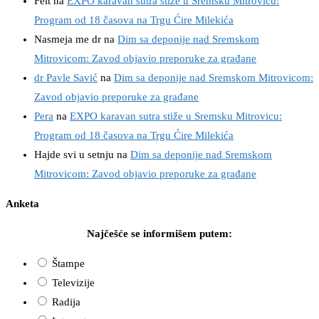
Felt
na
EXPO karavan sutra stiže u Sremsku Mitrovicu:
Program od 18 časova na Trgu Ćire Milekića
Nasmeja me dr
na
Dim sa deponije nad Sremskom
Mitrovicom: Zavod objavio preporuke za građane
dr Pavle Savić
na
Dim sa deponije nad Sremskom Mitrovicom:
Zavod objavio preporuke za građane
Pera
na
EXPO karavan sutra stiže u Sremsku Mitrovicu:
Program od 18 časova na Trgu Ćire Milekića
Hajde svi u setnju
na
Dim sa deponije nad Sremskom
Mitrovicom: Zavod objavio preporuke za građane
Anketa
Najčešće se informišem putem:
Štampe
Televizije
Radija