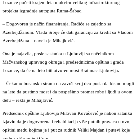
Loznice početi krajem leta u okviru velikog infrastrukturnog
projekta izgradnje autoputa Ruma-Šabac.
– Dogovoren je način finansiranja. Radiće se zajedno sa
Azerbejdžanom. Vlada Srbije će dati garanciju za kredit sa Vladom
Azerbejdžana – navela je Mihajlović.
Ona je najavila, posle sastanka u Ljuboviji sa načelnikom
Mačvanskog upravnog okruga i predsednicima opština i grada
Loznice, da će na leto biti otvoren most Bratunac-Ljubovija.
– Čekamo bosansku stranu da završi svoj deo posla da bismo mogli
na leto da pustimo most i da pospešimo promet robe i ljudi u ovom
delu – rekla je Mihajlović.
Predsednik opštine Ljubovija Milovan Kovačević je nakon satanka
izjavio da je dogovorena i rehabiitacija više putnih pravaca u ovoj
opštini među kojima je i put za rudnik Veliki Majdan i putevi koje
vode ka Krupnju i Ceru.