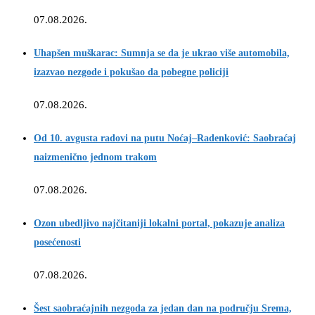
07.08.2026.
Uhapšen muškarac: Sumnja se da je ukrao više automobila,
izazvao nezgode i pokušao da pobegne policiji
07.08.2026.
Od 10. avgusta radovi na putu Noćaj–Radenković: Saobraćaj
naizmenično jednom trakom
07.08.2026.
Ozon ubedljivo najčitaniji lokalni portal, pokazuje analiza
posećenosti
07.08.2026.
Šest saobraćajnih nezgoda za jedan dan na području Srema,