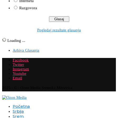
Interneta
Razgovora
Pogledaj rezultate glasanja
Loading ...
Arhiva Glasanja
Facebook
Twitter
Instagram
Youtube
Email
2025 - © - Ozon Media Sremska Mitrovica
Početna
Srbija
Srem