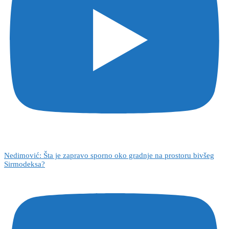
Nedimović: Šta je zapravo sporno oko gradnje na prostoru bivšeg
Sirmodeksa?