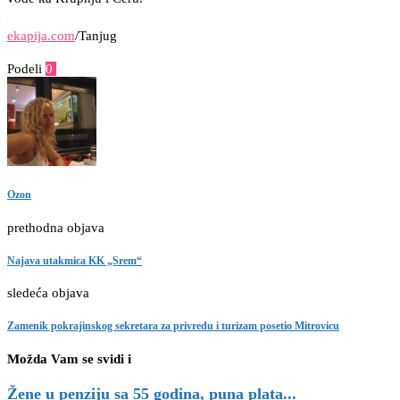
ekapija.com
/Tanjug
Podeli
0
Facebook
Twitter
Pinterest
Email
Ozon
prethodna objava
Najava utakmica KK „Srem“
sledeća objava
Zamenik pokrajinskog sekretara za privredu i turizam posetio Mitrovicu
Možda Vam se svidi i
Žene u penziju sa 55 godina, puna plata...