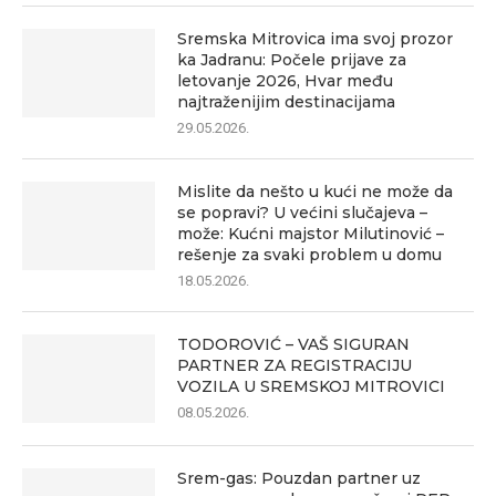
Sremska Mitrovica ima svoj prozor
ka Jadranu: Počele prijave za
letovanje 2026, Hvar među
najtraženijim destinacijama
29.05.2026.
Mislite da nešto u kući ne može da
se popravi? U većini slučajeva –
može: Kućni majstor Milutinović –
rešenje za svaki problem u domu
18.05.2026.
TODOROVIĆ – VAŠ SIGURAN
PARTNER ZA REGISTRACIJU
VOZILA U SREMSKOJ MITROVICI
08.05.2026.
Srem-gas: Pouzdan partner uz