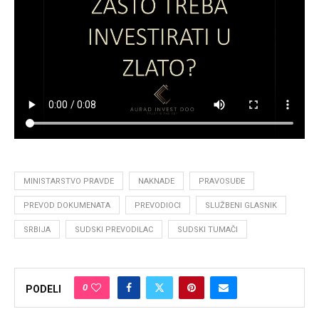
MINISTARSTVO PRAVDE
NAKNADE
PRAVOSUĐE
PREVOD DOKUMENATA
PREVODIOCI
SLUŽBENI GLASNIK
SRBIJA
SUDSKI PREVODILAC
SUDSKI TUMAČI
0
PODELI