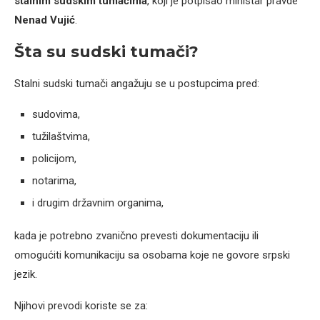
stalnim sudskim tumačima
, koji je potpisao ministar pravde
Nenad Vujić
.
Šta su sudski tumači?
Stalni sudski tumači angažuju se u postupcima pred:
sudovima,
tužilaštvima,
policijom,
notarima,
i drugim državnim organima,
kada je potrebno zvanično prevesti dokumentaciju ili
omogućiti komunikaciju sa osobama koje ne govore srpski
jezik.
Njihovi prevodi koriste se za: