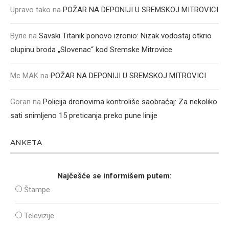
Upravo tako
na
POŽAR NA DEPONIJI U SREMSKOJ MITROVICI
Вуле
na
Savski Titanik ponovo izronio: Nizak vodostaj otkrio
olupinu broda „Slovenac“ kod Sremske Mitrovice
Mc MAK
na
POŽAR NA DEPONIJI U SREMSKOJ MITROVICI
Goran
na
Policija dronovima kontroliše saobraćaj: Za nekoliko
sati snimljeno 15 preticanja preko pune linije
ANKETA
Najčešće se informišem putem:
Štampe
Televizije