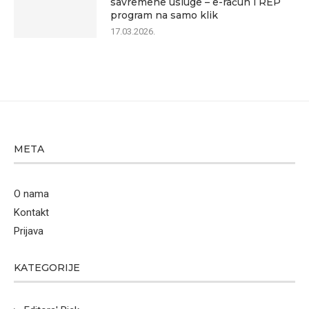
savremene usluge – e-račun i REP
program na samo klik
17.03.2026.
META
O nama
Kontakt
Prijava
KATEGORIJE