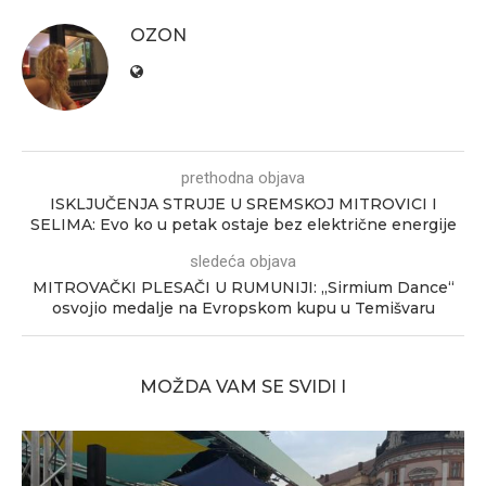
OZON
prethodna objava
ISKLJUČENJA STRUJE U SREMSKOJ MITROVICI I
SELIMA: Evo ko u petak ostaje bez električne energije
sledeća objava
MITROVAČKI PLESAČI U RUMUNIJI: „Sirmium Dance“
osvojio medalje na Evropskom kupu u Temišvaru
MOŽDA VAM SE SVIDI I