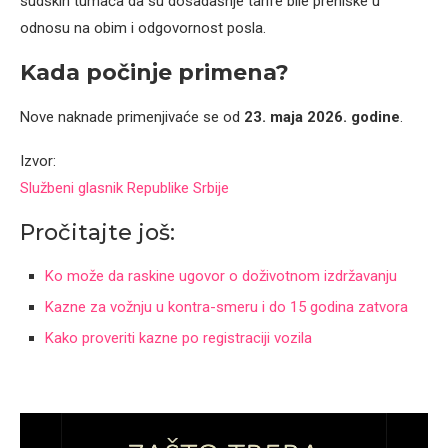
sudskih tumača da su dosadašnje tarife bile preniske u
odnosu na obim i odgovornost posla.
Kada počinje primena?
Nove naknade primenjivaće se od
23. maja 2026. godine
.
Izvor:
Službeni glasnik Republike Srbije
Pročitajte još:
Ko može da raskine ugovor o doživotnom izdržavanju
Kazne za vožnju u kontra-smeru i do 15 godina zatvora
Kako proveriti kazne po registraciji vozila