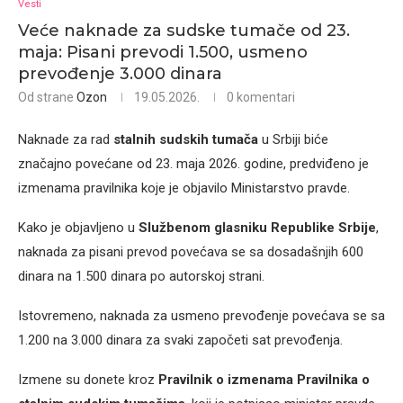
Vesti
Veće naknade za sudske tumače od 23.
maja: Pisani prevodi 1.500, usmeno
prevođenje 3.000 dinara
Od strane
Ozon
19.05.2026.
0 komentari
Naknade za rad
stalnih sudskih tumača
u Srbiji biće
značajno povećane od 23. maja 2026. godine, predviđeno je
izmenama pravilnika koje je objavilo Ministarstvo pravde.
Kako je objavljeno u
Službenom glasniku Republike Srbije
,
naknada za pisani prevod povećava se sa dosadašnjih 600
dinara na 1.500 dinara po autorskoj strani.
Istovremeno, naknada za usmeno prevođenje povećava se sa
1.200 na 3.000 dinara za svaki započeti sat prevođenja.
Izmene su donete kroz
Pravilnik o izmenama Pravilnika o