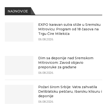
NAJNOVIJE
EXPO karavan sutra stiže u Sremsku
Mitrovicu: Program od 18 časova na
Trgu Ćire Milekića
06.08.2026.
Dim sa deponije nad Sremskom
Mitrovicom: Zavod objavio
preporuke za građane
06.08.2026.
Požari širom Srbije: Vatra zahvatila
Deliblatsku peščaru, Ibarsku klisuru i
deponije
06.08.2026.