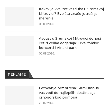
Kakav je kvalitet vazduha u Sremskoj
Mitrovici? Evo šta znače jutrošnja
merenja
06.08.2026.
Avgust u Sremskoj Mitrovici donosi
četiri velika događaja: Trka, folklor,
koncerti i Vinski park
06.08.2026.
REKLAME
Letovanje bez stresa: Sirmiumbus
vas vodi do najlepših destinacija
crnogorskog primorja
28.07.2026.