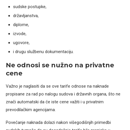
sudske postupke,
državljanstva,
diplome,
izvode,
ugovore,
i drugu službenu dokumentaciju.
Ne odnosi se nužno na privatne
cene
Važno je naglasiti da se ove tarife odnose na naknade
propisane za rad po nalogu sudova i državnih organa, što ne
znači automatski da će iste cene važiti i u privatnim
prevodilačkim agencijama.
Povećanje naknada dolazi nakon višegodišnjih primedbi