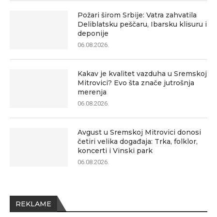
Požari širom Srbije: Vatra zahvatila
Deliblatsku peščaru, Ibarsku klisuru i
deponije
06.08.2026.
Kakav je kvalitet vazduha u Sremskoj
Mitrovici? Evo šta znače jutrošnja
merenja
06.08.2026.
Avgust u Sremskoj Mitrovici donosi
četiri velika događaja: Trka, folklor,
koncerti i Vinski park
06.08.2026.
REKLAME