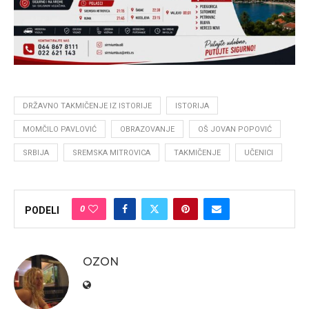
DRŽAVNO TAKMIČENJE IZ ISTORIJE
ISTORIJA
MOMČILO PAVLOVIĆ
OBRAZOVANJE
OŠ JOVAN POPOVIĆ
SRBIJA
SREMSKA MITROVICA
TAKMIČENJE
UČENICI
0
PODELI
OZON