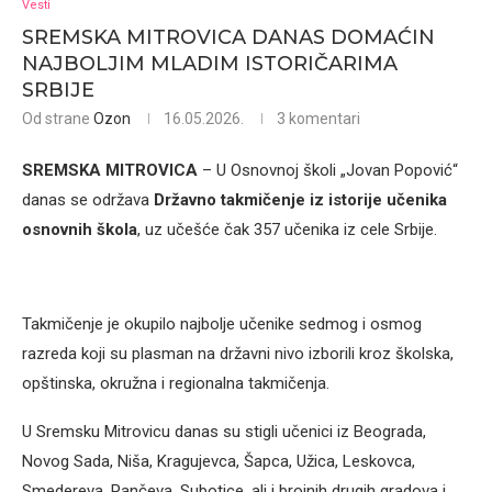
Vesti
SREMSKA MITROVICA DANAS DOMAĆIN
NAJBOLJIM MLADIM ISTORIČARIMA
SRBIJE
Od strane
Ozon
16.05.2026.
3 komentari
SREMSKA MITROVICA
– U Osnovnoj školi „Jovan Popović“
danas se održava
Državno takmičenje iz istorije učenika
osnovnih škola
, uz učešće čak 357 učenika iz cele Srbije.
Takmičenje je okupilo najbolje učenike sedmog i osmog
razreda koji su plasman na državni nivo izborili kroz školska,
opštinska, okružna i regionalna takmičenja.
U Sremsku Mitrovicu danas su stigli učenici iz Beograda,
Novog Sada, Niša, Kragujevca, Šapca, Užica, Leskovca,
Smedereva, Pančeva, Subotice, ali i brojnih drugih gradova i