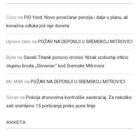
Cccc
na
PIO fond: Novo povećanje penzija i dalje u planu, ali
konačna odluka još nije doneta
Upravo tako
na
POŽAR NA DEPONIJI U SREMSKOJ MITROVICI
Вуле
na
Savski Titanik ponovo izronio: Nizak vodostaj otkrio
olupinu broda „Slovenac“ kod Sremske Mitrovice
Mc MAK
na
POŽAR NA DEPONIJI U SREMSKOJ MITROVICI
Goran
na
Policija dronovima kontroliše saobraćaj: Za nekoliko
sati snimljeno 15 preticanja preko pune linije
ANKETA