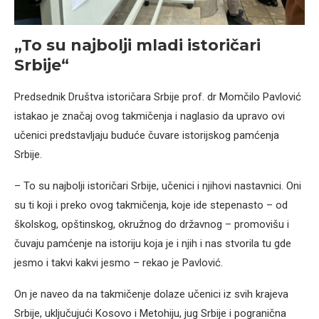
„To su najbolji mladi istoričari
Srbije“
Predsednik Društva istoričara Srbije prof. dr Momčilo Pavlović
istakao je značaj ovog takmičenja i naglasio da upravo ovi
učenici predstavljaju buduće čuvare istorijskog pamćenja
Srbije.
– To su najbolji istoričari Srbije, učenici i njihovi nastavnici. Oni
su ti koji i preko ovog takmičenja, koje ide stepenasto – od
školskog, opštinskog, okružnog do državnog – promovišu i
čuvaju pamćenje na istoriju koja je i njih i nas stvorila tu gde
jesmo i takvi kakvi jesmo – rekao je Pavlović.
On je naveo da na takmičenje dolaze učenici iz svih krajeva
Srbije, uključujući Kosovo i Metohiju, jug Srbije i pogranična