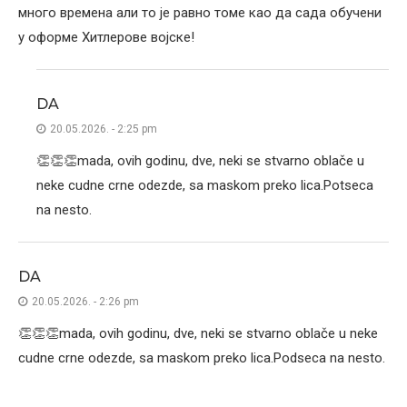
много времена али то је равно томе као да сада обучени
у оформе Хитлерове војске!
DA
20.05.2026. - 2:25 pm
👏👏👏mada, ovih godinu, dve, neki se stvarno oblače u
neke cudne crne odezde, sa maskom preko lica.Potseca
na nesto.
DA
20.05.2026. - 2:26 pm
👏👏👏mada, ovih godinu, dve, neki se stvarno oblače u neke
cudne crne odezde, sa maskom preko lica.Podseca na nesto.