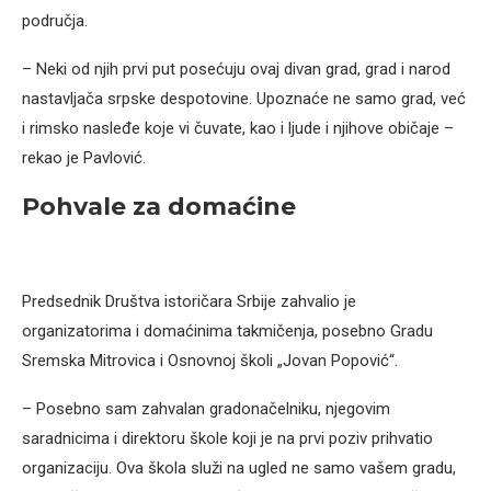
područja.
– Neki od njih prvi put posećuju ovaj divan grad, grad i narod
nastavljača srpske despotovine. Upoznaće ne samo grad, već
i rimsko nasleđe koje vi čuvate, kao i ljude i njihove običaje –
rekao je Pavlović.
Pohvale za domaćine
Predsednik Društva istoričara Srbije zahvalio je
organizatorima i domaćinima takmičenja, posebno Gradu
Sremska Mitrovica i Osnovnoj školi „Jovan Popović“.
– Posebno sam zahvalan gradonačelniku, njegovim
saradnicima i direktoru škole koji je na prvi poziv prihvatio
organizaciju. Ova škola služi na ugled ne samo vašem gradu,