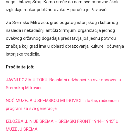
nego i čitavoj Srbiji. Kamo sreće da nam sve osnovne škole
izgledaju makar približno ovako – poručio je Pavlović.
Za Sremsku Mitrovicu, grad bogatog istorijskog i kulturnog
nasleđa i nekadašnji antički Sirmijum, organizacija jednog
ovakvog državnog događaja predstavlja još jednu potvrdu
značaja koji grad ima u oblasti obrazovanja, kulture i očuvanja
istorijske tradicije.
Pročitajte još:
JAVNI POZIV U TOKU: Besplatni udžbenici za sve osnovce u
Sremskoj Mitrovici
NOĆ MUZEJA U SREMSKOJ MITROVICI: Izložbe, radionice i
program za sve generacije
IZLOŽBA „LINIJE SREMA – SREMSKI FRONT 1944–1945“ U
MUZEJU SREMA