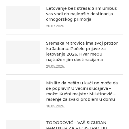
Letovanje bez stresa: Sirmiumbus
vas vodi do najlepših destinacija
crnogorskog primorja
28.07.2026.
Sremska Mitrovica ima svoj prozor
ka Jadranu: Počele prijave za
letovanje 2026, Hvar među
najtraženijim destinacijama
29.05.2026.
Mislite da nešto u kući ne može da
se popravi? U većini slučajeva –
može: Kućni majstor Milutinović –
rešenje za svaki problem u domu
18.05.2026.
TODOROVIĆ – VAŠ SIGURAN
PARTNER ZA REGISTRACIJU