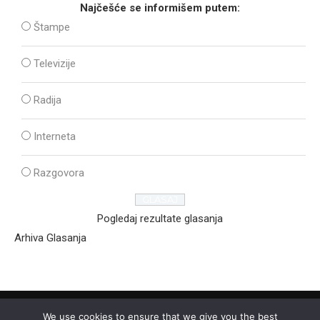
Najčešće se informišem putem:
Štampe
Televizije
Radija
Interneta
Razgovora
Pogledaj rezultate glasanja
Arhiva Glasanja
We use cookies to ensure that we give you the best