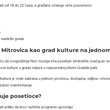
ati od 18 do 22 časa, a građane očekuje veče posvećeno:
,
 nasleđu grada.
Mitrovica kao grad kulture na jedno
tiču da ovogodišnja Noć muzeja ima poseban simbolički značaj jer s
ove kulture u gradu nalaze u neposrednoj blizini Gradski park.
 kultura je ovde sabrana u jednom prostoru, dostupna, vidljiva i otvor
zatori manifestacije.
uje posetioce?
ti priliku da kroz različite programe upoznaju: