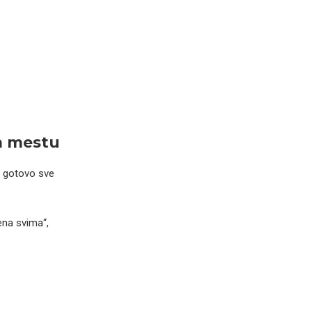
m mestu
e gotovo sve
ena svima“,