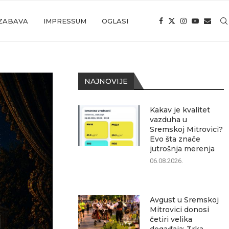
ZABAVA
IMPRESSUM
OGLASI
NAJNOVIJE
Kakav je kvalitet
vazduha u
Sremskoj Mitrovici?
Evo šta znače
jutrošnja merenja
06.08.2026.
Avgust u Sremskoj
Mitrovici donosi
četiri velika