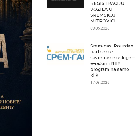
REGISTRACIJU
VOZILA U
SREMSKOJ
MITROVICI
08.05.2026.
Srem-gas: Pouzdan
partner uz
savremene usluge –
e-račun i REP
program na samo
klik
17.03.2026.