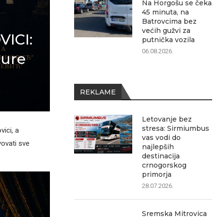
Na Horgošu se čeka
45 minuta, na
Batrovcima bez
većih gužvi za
ICI:
putnička vozila
06.08.2026.
ture
REKLAME
Letovanje bez
stresa: Sirmiumbus
ici, a
vas vodi do
ovati sve
najlepših
destinacija
crnogorskog
primorja
28.07.2026.
Sremska Mitrovica