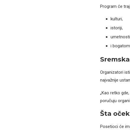
Program će traj
kulturi,
istoriji,
umetnosti
i bogatom
Sremska 
Organizatori is
najvažnije ustan
„Kao retko gde,
poručuju organi
Šta oček
Posetioci će ima