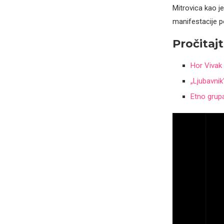
Mitrovica kao je
manifestacije p
Pročitajt
Hor Vivak 
„Ljubavnik
Etno grupa