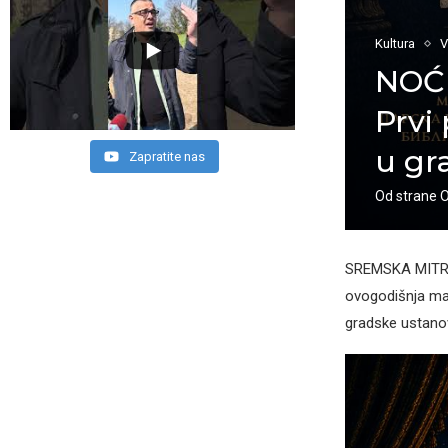
Kultura
V
NOĆ
Prvi
u gr
Zapratite nas
Od strane
SREMSKA MITROV
ovogodišnja man
gradske ustanov