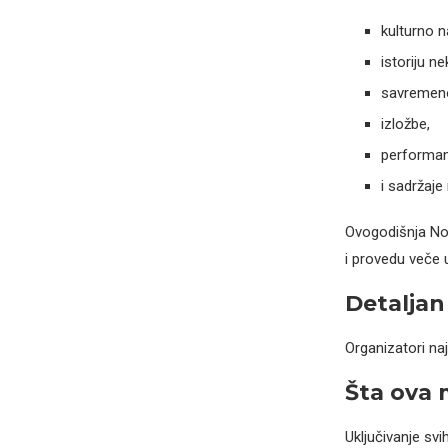
kulturno 
istoriju n
savremeno
izložbe,
performan
i sadržaj
Ovogodišnja Noć
i provedu veče 
Detaljan
Organizatori na
Šta ova 
Uključivanje sv