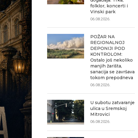
događaja: Trka,
folklor, koncerti i
Vinski park
06.08.2026.
POŽAR NA
REGIONALNOJ
DEPONIJI POD
KONTROLOM:
Ostalo još nekoliko
manjih žarišta,
sanacija se završava
tokom prepodneva
06.08.2026.
U subotu zatvaranje
ulica u Sremskoj
Mitrovici
06.08.2026.