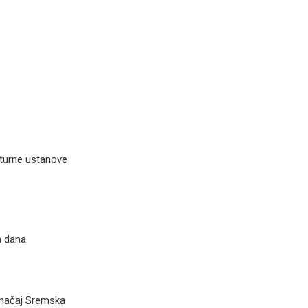
lturne ustanove
h dana.
 značaj Sremska