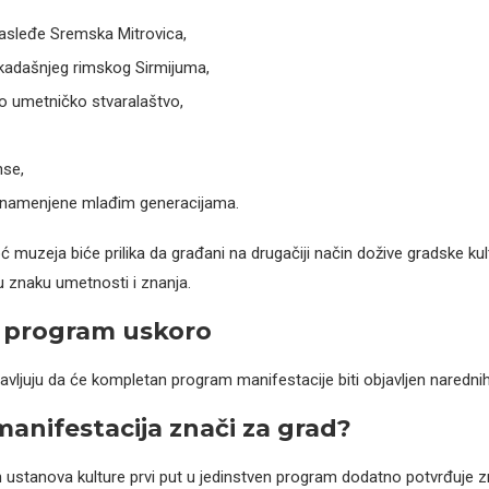
nasleđe Sremska Mitrovica,
ekadašnjeg rimskog Sirmijuma,
 umetničko stvaralaštvo,
se,
e namenjene mlađim generacijama.
 muzeja biće prilika da građani na drugačiji način dožive gradske ku
u znaku umetnosti i znanja.
 program uskoro
javljuju da će kompletan program manifestacije biti objavljen naredni
manifestacija znači za grad?
ih ustanova kulture prvi put u jedinstven program dodatno potvrđuje