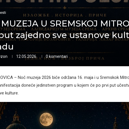
esti
 MUZEJA U SREMSKOJ MITROV
 put zajedno sve ustanove kul
adu
Ozon
12.05.2026.
0 komentari
ICA – Noć muzeja 2026 biće održana 16. maja i u Sremskok Mitrov
ifestacija doneće jedinstven program u kojem će po prvi put učestv
e kulture.