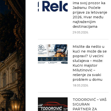
ima svoj prozor ka
Jadranu: Počele
prijave za letovanje
2026, Hvar među
najtraženijim
destinacijama
29.05.2026.
Mislite da nešto u
kući ne može da se
popravi? U većini
slučajeva – može:
Kućni majstor
Milutinović –
rešenje za svaki
problem u domu
18.05.2026.
TODOROVIĆ – VAŠ
SIGURAN
PARTNER ZA