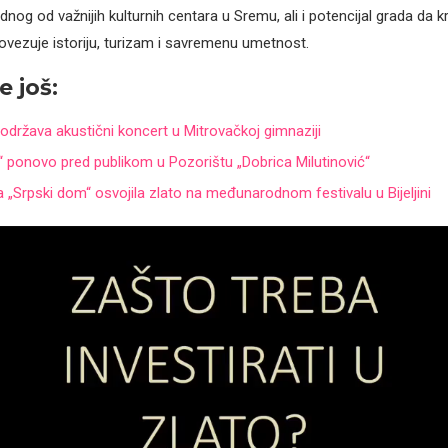
dnog od važnijih kulturnih centara u Sremu, ali i potencijal grada da k
ovezuje istoriju, turizam i savremenu umetnost.
e još:
održava akustični koncert u Mitrovačkoj gimnaziji
“ ponovo pred publikom u Pozorištu „Dobrica Milutinović“
 „Srpski dom“ osvojila zlato na međunarodnom festivalu u Bijeljini