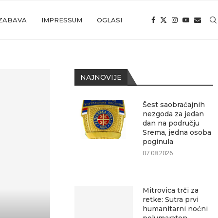
ZABAVA
IMPRESSUM
OGLASI
NAJNOVIJE
Šest saobraćajnih
nezgoda za jedan
dan na području
Srema, jedna osoba
poginula
07.08.2026.
Mitrovica trči za
retke: Sutra prvi
humanitarni noćni