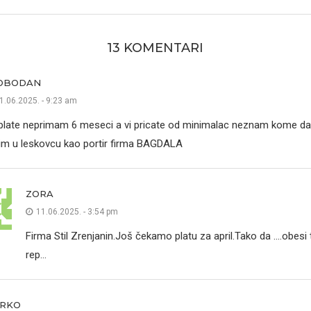
13 KOMENTARI
OBODAN
1.06.2025. - 9:23 am
plate neprimam 6 meseci a vi pricate od minimalac neznam kome da
im u leskovcu kao portir firma BAGDALA
ZORA
11.06.2025. - 3:54 pm
Firma Stil Zrenjanin.Još čekamo platu za april.Tako da ….obesi
rep…
RKO