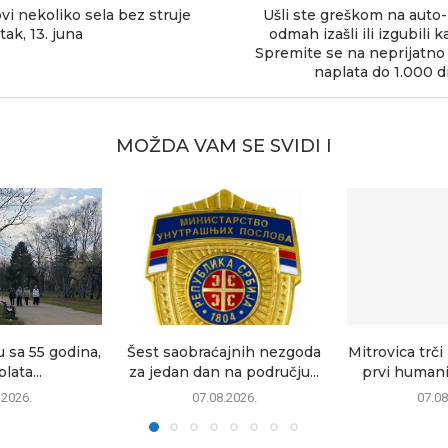
vi nekoliko sela bez struje
Ušli ste greškom na auto-
tak, 13. juna
odmah izašli ili izgubili k
Spremite se na neprijatno
naplata do 1.000 d
MOŽDA VAM SE SVIDI I
 sa 55 godina,
Šest saobraćajnih nezgoda
Mitrovica trči
lata...
za jedan dan na području...
prvi humanit
.2026.
07.08.2026.
07.08