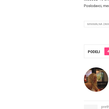
Poslodavci, među
MINIMALNA ZAR
4
PODELI
pret