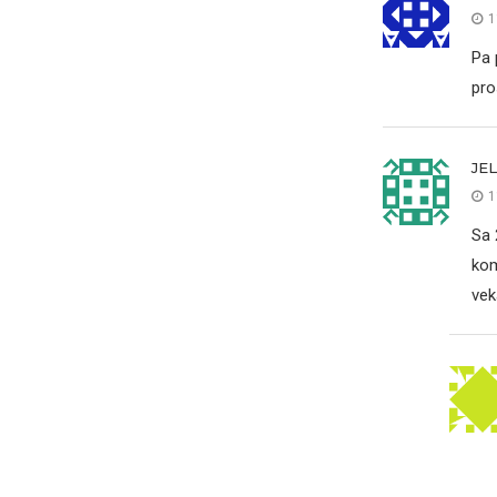
1
Pa 
pro
JE
1
Sa 
kom
vek