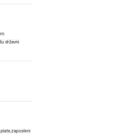
nim
žu državni
plate,zaposleni