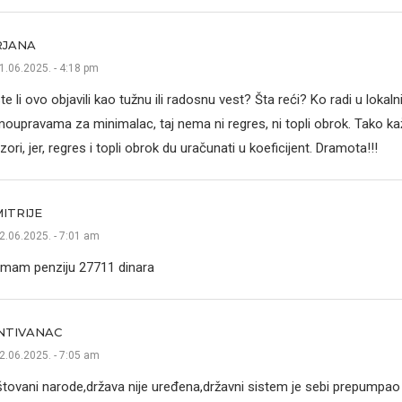
RJANA
1.06.2025. - 4:18 pm
te li ovo objavili kao tužnu ili radosnu vest? Šta reći? Ko radi u lokal
oupravama za minimalac, taj nema ni regres, ni topli obrok. Tako ka
izori, jer, regres i topli obrok du uračunati u koeficijent. Dramota!!!
ITRIJE
2.06.2025. - 7:01 am
imam penziju 27711 dinara
NTIVANAC
2.06.2025. - 7:05 am
tovani narode,država nije uređena,državni sistem je sebi prepumpao 