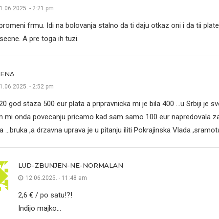
1.06.2025. - 2:21 pm
promeni frmu. Idi na bolovanja stalno da ti daju otkaz oni i da tii plate 
secne. A pre toga ih tuzi.
LENA
1.06.2025. - 2:52 pm
20 god staza 500 eur plata a pripravnicka mi je bila 400 …u Srbiji je
 mi onda povecanju pricamo kad sam samo 100 eur napredovala za
a …bruka ,a drzavna uprava je u pitanju iliti Pokrajinska Vlada ,sramota
LUD-ZBUNJEN-NE-NORMALAN
12.06.2025. - 11:48 am
2,6 € / po satu!?!
Indijo majko…