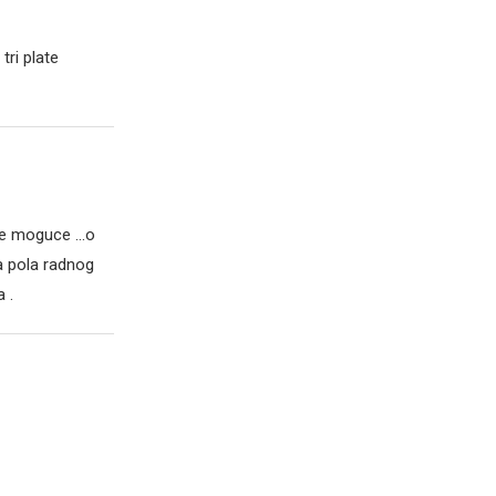
tri plate
 sve moguce …o
 pola radnog
 .