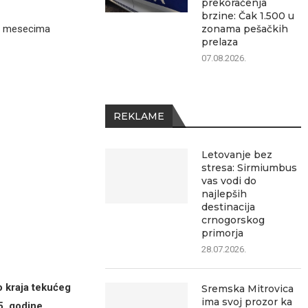
prekoračenja
brzine: Čak 1.500 u
zonama pešačkih
po mesecima
prelaza
07.08.2026.
REKLAME
Letovanje bez
stresa: Sirmiumbus
vas vodi do
najlepših
destinacija
crnogorskog
primorja
28.07.2026.
o kraja tekućeg
Sremska Mitrovica
ima svoj prozor ka
5. godine
.