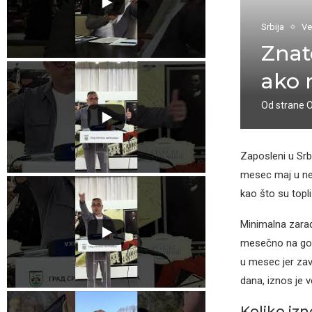
Srbija
Ve
Znat
ako 
Od strane
Zaposleni u Srb
mesec maj u n
kao što su topli
Minimalna zara
mesečno na godi
u mesec jer zavi
dana, iznos je v
Koliko iz