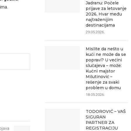
Jadranu: Počele
lima.
prijave za letovanje
2026, Hvar među
najtraženijim
destinacijama
29.05.2026.
Mislite da nešto u
kući ne može da se
popravi? U većini
slučajeva – može:
Kućni majstor
Milutinović –
rešenje za svaki
problem u domu
18.05.2026.
TODOROVIĆ – VAŠ
SIGURAN
PARTNER ZA
REGISTRACIJU
bjava