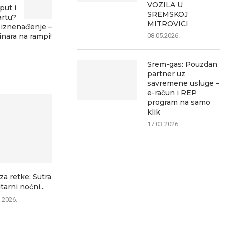
VOZILA U
put i
SREMSKOJ
artu?
MITROVICI
 iznenađenje –
08.05.2026.
inara na rampi!
Srem-gas: Pouzdan
partner uz
savremene usluge –
e-račun i REP
program na samo
klik
17.03.2026.
 za retke: Sutra
U Srbiji za jedan dan 178
Na Batrovcima
arni noćni...
požara: U...
sata čekanj
.2026.
07.08.2026.
07.0