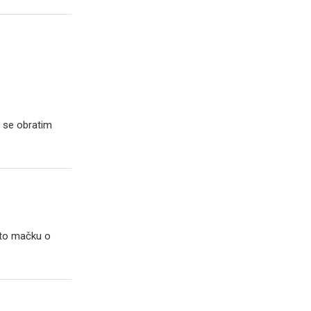
 se obratim
 to mačku o