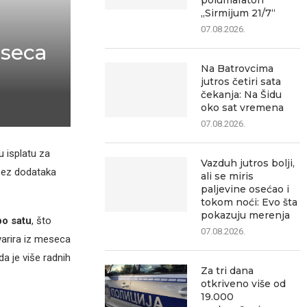
polumaraton
„Sirmijum 21/7“
07.08.2026.
eseca
Na Batrovcima
jutros četiri sata
čekanja: Na Šidu
oko sat vremena
07.08.2026.
u isplatu za
Vazduh jutros bolji,
 bez dodataka
ali se miris
paljevine osećao i
tokom noći: Evo šta
pokazuju merenja
po satu
, što
07.08.2026.
arira iz meseca
da je više radnih
Za tri dana
otkriveno više od
19.000