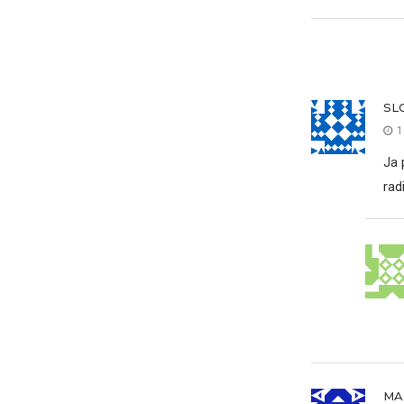
SL
1
Ja 
rad
MA