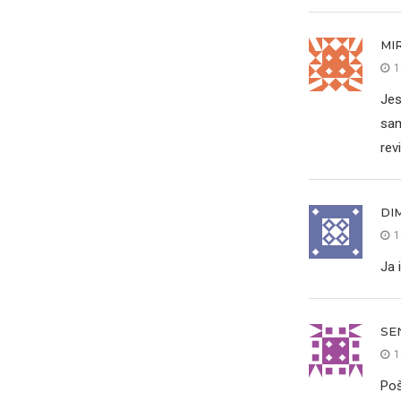
MI
1
Jes
sam
rev
DIM
1
Ja 
SE
1
Poš