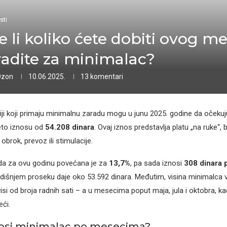
sti
e li koliko ćete dobiti ovog m
radite za minimalac?
Ozon
10.06.2025.
13 komentari
iji koji primaju minimalnu zaradu mogu u junu 2025. godine da očekuj
eto iznosu od
54.208 dinara
. Ovaj iznos predstavlja platu „na ruke“,
 obrok, prevoz ili stimulacije.
da za ovu godinu povećana je za
13,7%
, pa sada iznosi
308 dinara 
šnjem proseku daje oko 53.592 dinara. Međutim, visina minimalca v
si od broja radnih sati – a u mesecima poput maja, jula i oktobra, ka
eći.
nosi minimalac po mesecima?