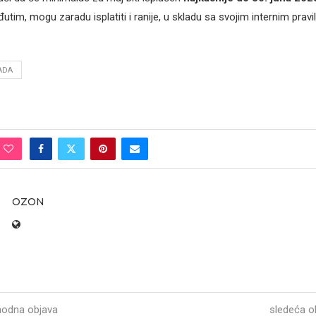
tim, mogu zaradu isplatiti i ranije, u skladu sa svojim internim pravi
ADA
OZON
hodna objava
sledeća o