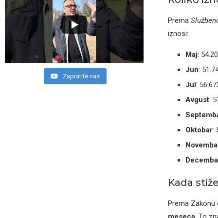
Prema
Službeno
iznosi:
Maj
: 54.2
Jun
: 51.7
Zapratite nas
Jul
: 56.67
Avgust
: 
Septemb
Oktobar
:
Novemba
Decemba
Kada stiže
Prema Zakonu o
meseca
. To zn