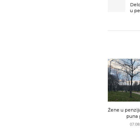
Delo
u pe
Žene u penziju
puna p
07.08