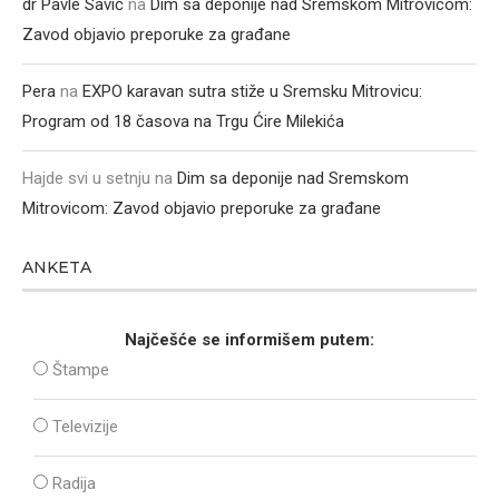
dr Pavle Savić
na
Dim sa deponije nad Sremskom Mitrovicom:
Zavod objavio preporuke za građane
Pera
na
EXPO karavan sutra stiže u Sremsku Mitrovicu:
Program od 18 časova na Trgu Ćire Milekića
Hajde svi u setnju
na
Dim sa deponije nad Sremskom
Mitrovicom: Zavod objavio preporuke za građane
ANKETA
Najčešće se informišem putem:
Štampe
Televizije
Radija