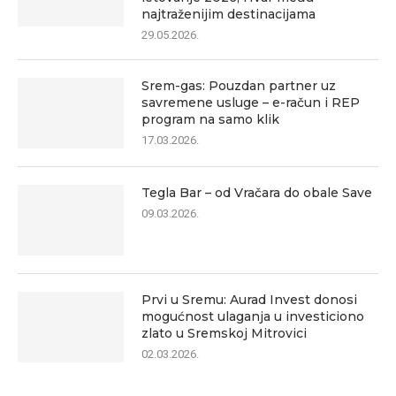
najtraženijim destinacijama
29.05.2026.
Srem-gas: Pouzdan partner uz
savremene usluge – e-račun i REP
program na samo klik
17.03.2026.
Tegla Bar – od Vračara do obale Save
09.03.2026.
Prvi u Sremu: Aurad Invest donosi
mogućnost ulaganja u investiciono
zlato u Sremskoj Mitrovici
02.03.2026.