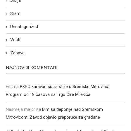
Srbija
Srem
Uncategorized
Vesti
Zabava
NAJNOVIJI KOMENTARI
Felt
na
EXPO karavan sutra stiže u Sremsku Mitrovicu:
Program od 18 časova na Trgu Ćire Milekića
Nasmeja me dr
na
Dim sa deponije nad Sremskom
Mitrovicom: Zavod objavio preporuke za građane