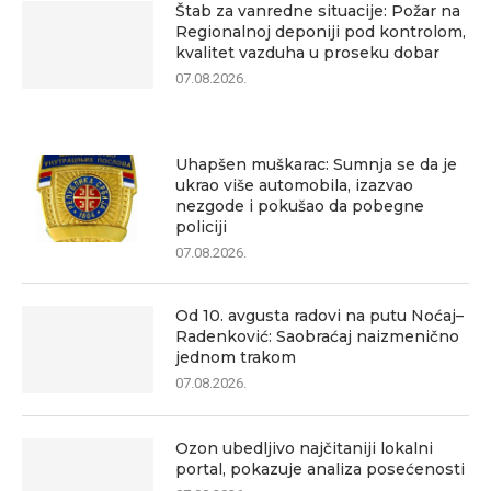
Štab za vanredne situacije: Požar na
Regionalnoj deponiji pod kontrolom,
kvalitet vazduha u proseku dobar
07.08.2026.
Uhapšen muškarac: Sumnja se da je
ukrao više automobila, izazvao
nezgode i pokušao da pobegne
policiji
07.08.2026.
Od 10. avgusta radovi na putu Noćaj–
Radenković: Saobraćaj naizmenično
jednom trakom
07.08.2026.
Ozon ubedljivo najčitaniji lokalni
portal, pokazuje analiza posećenosti