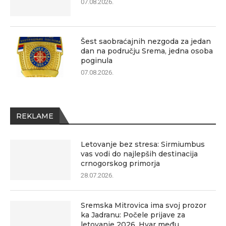
07.08.2026.
Šest saobraćajnih nezgoda za jedan
dan na području Srema, jedna osoba
poginula
07.08.2026.
REKLAME
Letovanje bez stresa: Sirmiumbus
vas vodi do najlepših destinacija
crnogorskog primorja
28.07.2026.
Sremska Mitrovica ima svoj prozor
ka Jadranu: Počele prijave za
letovanje 2026, Hvar među