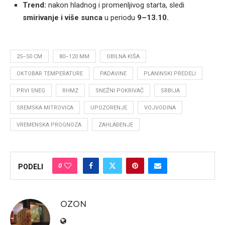
Trend:
nakon hladnog i promenljivog starta, sledi
smirivanje i više sunca
u periodu
9–13.10.
25–50 CM
80–120 MM
OBILNA KIŠA
OKTOBAR TEMPERATURE
PADAVINE
PLANINSKI PREDELI
PRVI SNEG
RHMZ
SNEŽNI POKRIVAČ
SRBIJA
SREMSKA MITROVICA
UPOZORENJE
VOJVODINA
VREMENSKA PROGNOZA
ZAHLAĐENJE
0
PODELI
OZON