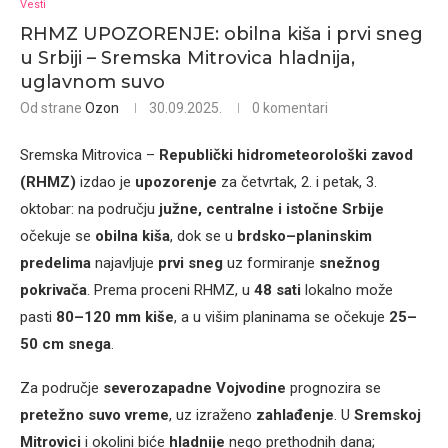
Vesti
RHMZ UPOZORENJE: obilna kiša i prvi sneg
u Srbiji – Sremska Mitrovica hladnija,
uglavnom suvo
Od strane
Ozon
30.09.2025.
0 komentari
Sremska Mitrovica –
Republički hidrometeorološki zavod
(RHMZ)
izdao je
upozorenje
za četvrtak, 2. i petak, 3.
oktobar: na području
južne, centralne i istočne Srbije
očekuje se
obilna kiša
, dok se u
brdsko–planinskim
predelima
najavljuje
prvi sneg
uz formiranje
snežnog
pokrivača
. Prema proceni RHMZ, u
48 sati
lokalno može
pasti
80–120 mm kiše
, a u višim planinama se očekuje
25–
50 cm snega
.
Za područje
severozapadne Vojvodine
prognozira se
pretežno suvo vreme
, uz izraženo
zahlađenje
. U
Sremskoj
Mitrovici
i okolini biće
hladnije
nego prethodnih dana;