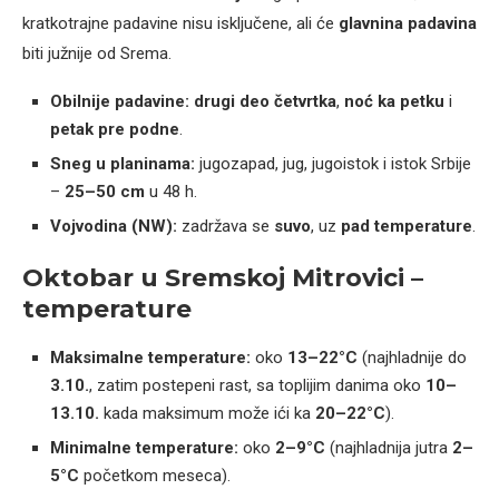
kratkotrajne padavine nisu isključene, ali će
glavnina padavina
biti južnije od Srema.
Obilnije padavine:
drugi deo četvrtka
,
noć ka petku
i
petak pre podne
.
Sneg u planinama:
jugozapad, jug, jugoistok i istok Srbije
–
25–50 cm
u 48 h.
Vojvodina (NW):
zadržava se
suvo
, uz
pad temperature
.
Oktobar u Sremskoj Mitrovici –
temperature
Maksimalne temperature:
oko
13–22°C
(najhladnije do
3.10.
, zatim postepeni rast, sa toplijim danima oko
10–
13.10.
kada maksimum može ići ka
20–22°C
).
Minimalne temperature:
oko
2–9°C
(najhladnija jutra
2–
5°C
početkom meseca).