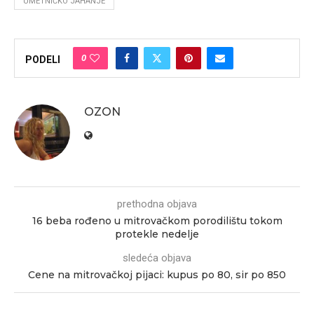
UMETNIČKO JAHANJE
0
PODELI
OZON
prethodna objava
16 beba rođeno u mitrovačkom porodilištu tokom
protekle nedelje
sledeća objava
Cene na mitrovačkoj pijaci: kupus po 80, sir po 850