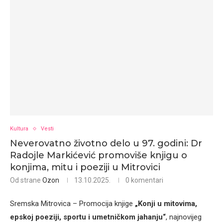
Kultura
Vesti
Neverovatno životno delo u 97. godini: Dr
Radojle Markićević promoviše knjigu o
konjima, mitu i poeziji u Mitrovici
Od strane
Ozon
13.10.2025.
0 komentari
Sremska Mitrovica – Promocija knjige
„Konji u mitovima,
epskoj poeziji, sportu i umetničkom jahanju“
, najnovijeg