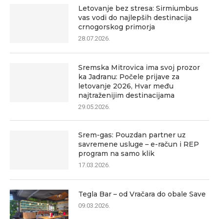
Letovanje bez stresa: Sirmiumbus
vas vodi do najlepših destinacija
crnogorskog primorja
28.07.2026.
Sremska Mitrovica ima svoj prozor
ka Jadranu: Počele prijave za
letovanje 2026, Hvar među
najtraženijim destinacijama
29.05.2026.
Srem-gas: Pouzdan partner uz
savremene usluge – e-račun i REP
program na samo klik
17.03.2026.
Tegla Bar – od Vračara do obale Save
09.03.2026.