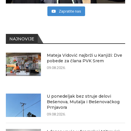
Zapratite nas
NAJNOVIJE
Mateja Vidović najbrži u Kanjiži: Dve
pobede za člana PVK Srem
09.08.2026.
U ponedeljak bez struje delovi
Bešenova, Mutalja i Bešenovačkog
Prnjavora
09.08.2026.