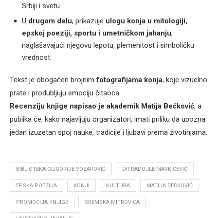
Srbiji i svetu.
U
drugom delu
, prikazuje
ulogu konja u mitologiji,
epskoj poeziji, sportu i umetničkom jahanju
,
naglašavajući njegovu lepotu, plemenitost i simboličku
vrednost.
Tekst je obogaćen brojnim
fotografijama konja
, koje vizuelno
prate i produbljuju emociju čitaoca.
Recenziju knjige napisao je akademik Matija Bećković
, a
publika će, kako najavljuju organizatori, imati priliku da upozna
jedan izuzetan spoj nauke, tradicije i ljubavi prema životinjama.
BIBLIOTEKA GLIGORIJE VOZAROVIĆ
DR RADOJLE MARKIĆEVIĆ
EPSKA POEZIJA
KONJI
KULTURA
MATIJA BEĆKOVIĆ
PROMOCIJA KNJIGE
SREMSKA MITROVICA