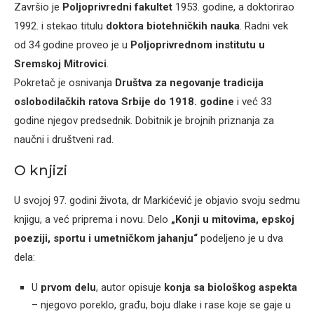
Završio je
Poljoprivredni fakultet
1953. godine, a doktorirao
1992. i stekao titulu
doktora biotehničkih nauka
. Radni vek
od 34 godine proveo je u
Poljoprivrednom institutu u
Sremskoj Mitrovici
.
Pokretač je osnivanja
Društva za negovanje tradicija
oslobodilačkih ratova Srbije do 1918. godine
i već 33
godine njegov predsednik. Dobitnik je brojnih priznanja za
naučni i društveni rad.
O knjizi
U svojoj 97. godini života, dr Markićević je objavio svoju sedmu
knjigu, a već priprema i novu. Delo
„Konji u mitovima, epskoj
poeziji, sportu i umetničkom jahanju“
podeljeno je u dva
dela:
U
prvom delu
, autor opisuje
konja sa biološkog aspekta
– njegovo poreklo, građu, boju dlake i rase koje se gaje u