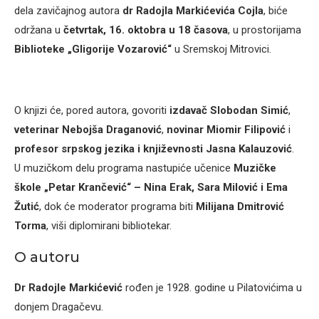
dela zavičajnog autora
dr Radojla Markićevića Cojla
, biće
održana u
četvrtak, 16. oktobra u 18 časova
, u prostorijama
Biblioteke „Gligorije Vozarović“
u Sremskoj Mitrovici.
O knjizi će, pored autora, govoriti
izdavač Slobodan Simić
,
veterinar Nebojša Draganović
,
novinar Miomir Filipović
i
profesor srpskog jezika i književnosti Jasna Kalauzović
.
U muzičkom delu programa nastupiće učenice
Muzičke
škole „Petar Krančević“ – Nina Erak, Sara Milović i Ema
Žutić
, dok će moderator programa biti
Milijana Dmitrović
Torma
, viši diplomirani bibliotekar.
O autoru
Dr Radojle Markićević
rođen je 1928. godine u Pilatovićima u
donjem Dragačevu.