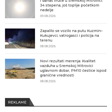
I danas vruće u Sremskoj Mitrovici:
34 stepena, još toplije početkom
nedelje
09.08.2026.
Zapalilo se vozilo na putu Kuzmin–
Kukujevci, vatrogasci i policija na
terenu
08.08.2026.
Novi rezultati merenja: Kvalitet
vazduha u Sremskoj Mitrovici
uglavnom dobar, PM10 čestice ispod
granične vrednosti
08.08.2026.
REKLAME