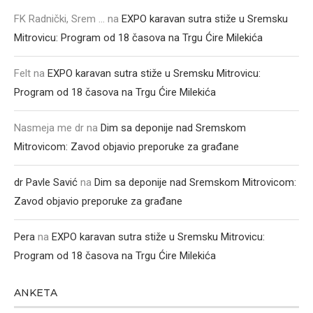
FK Radnički, Srem ...
na
EXPO karavan sutra stiže u Sremsku
Mitrovicu: Program od 18 časova na Trgu Ćire Milekića
Felt
na
EXPO karavan sutra stiže u Sremsku Mitrovicu:
Program od 18 časova na Trgu Ćire Milekića
Nasmeja me dr
na
Dim sa deponije nad Sremskom
Mitrovicom: Zavod objavio preporuke za građane
dr Pavle Savić
na
Dim sa deponije nad Sremskom Mitrovicom:
Zavod objavio preporuke za građane
Pera
na
EXPO karavan sutra stiže u Sremsku Mitrovicu:
Program od 18 časova na Trgu Ćire Milekića
ANKETA