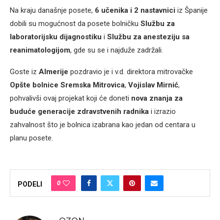
Na kraju današnje posete,
6 učenika i 2 nastavnici
iz Španije
dobili su mogućnost da posete bolničku
Službu za
laboratorijsku dijagnostiku
i
Službu za anesteziju sa
reanimatologijom
, gde su se i najduže zadržali.
Goste iz
Almerije
pozdravio je i v.d. direktora mitrovačke
Opšte bolnice Sremska Mitrovica
,
Vojislav Mirnić
,
pohvalivši ovaj projekat koji će doneti
nova znanja za
buduće generacije zdravstvenih radnika
i izrazio
zahvalnost što je bolnica izabrana kao jedan od centara u
planu posete.
0
PODELI