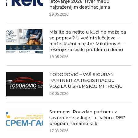
letovanje 2026, Hvar među
najtraženijim destinacijama
29.05.2026.
Mislite da nešto u kući ne može da
se popravi? U većini slučajeva –
može: Kućni majstor Milutinović –
rešenje za svaki problem u domu
18.05.2026.
TODOROVIĆ – VAŠ SIGURAN
PARTNER ZA REGISTRACIJU
VOZILA U SREMSKOJ MITROVICI
08.05.2026.
Srem-gas: Pouzdan partner uz
savremene usluge – e-račun i REP
program na samo klik
17.03.2026.