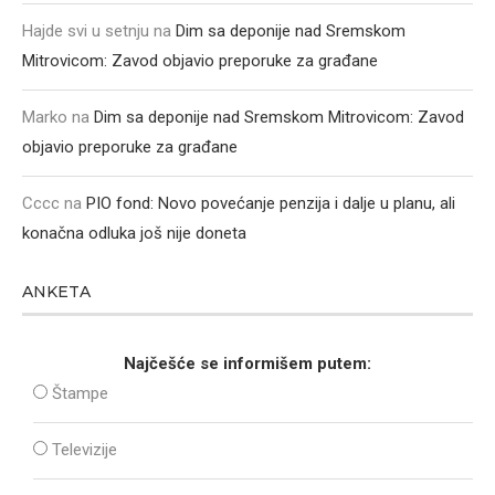
Hajde svi u setnju
na
Dim sa deponije nad Sremskom
Mitrovicom: Zavod objavio preporuke za građane
Marko
na
Dim sa deponije nad Sremskom Mitrovicom: Zavod
objavio preporuke za građane
Cccc
na
PIO fond: Novo povećanje penzija i dalje u planu, ali
konačna odluka još nije doneta
ANKETA
Najčešće se informišem putem:
Štampe
Televizije