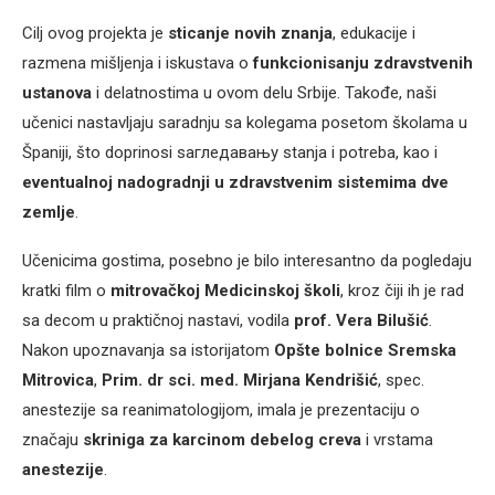
Cilj ovog projekta je
sticanje novih znanja
, edukacije i
razmena mišljenja i iskustava o
funkcionisanju zdravstvenih
ustanova
i delatnostima u ovom delu Srbije. Takođe, naši
učenici nastavljaju saradnju sa kolegama posetom školama u
Španiji, što doprinosi sагледавању stanja i potreba, kao i
eventualnoj nadogradnji u zdravstvenim sistemima dve
zemlje
.
Učenicima gostima, posebno je bilo interesantno da pogledaju
kratki film o
mitrovačkoj Medicinskoj školi
, kroz čiji ih je rad
sa decom u praktičnoj nastavi, vodila
prof. Vera Bilušić
.
Nakon upoznavanja sa istorijatom
Opšte bolnice Sremska
Mitrovica
,
Prim. dr sci. med. Mirjana Kendrišić
, spec.
anestezije sa reanimatologijom, imala je prezentaciju o
značaju
skriniga za karcinom debelog creva
i vrstama
anestezije
.