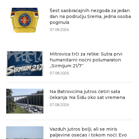
Šest saobraćajnih nezgoda za jedan
dan na području Srema, jedna osoba
poginula
07.08.2026.
Mitrovica trči za retke: Sutra prvi
humanitarni noćni polumaraton
„Sirmijum 21/7“
07.08.2026.
Na Batrovcima jutros četiri sata
čekanja: Na Šidu oko sat vremena
07.08.2026.
Vazduh jutros bolji, ali se miris
paljevine osećao i tokom noći: Evo