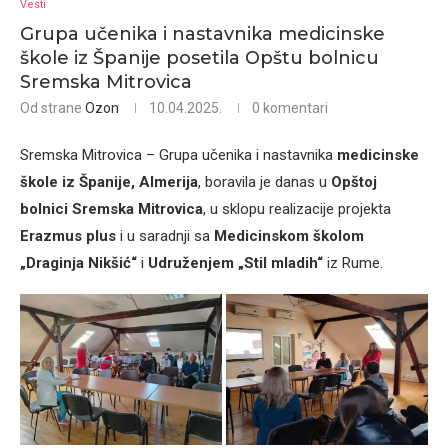
Vesti
Grupa učenika i nastavnika medicinske
škole iz Španije posetila Opštu bolnicu
Sremska Mitrovica
Od strane
Ozon
10.04.2025.
0 komentari
Sremska Mitrovica – Grupa učenika i nastavnika
medicinske
škole iz Španije, Almerija
, boravila je danas u
Opštoj
bolnici Sremska Mitrovica
, u sklopu realizacije projekta
Erazmus plus
i u saradnji sa
Medicinskom školom
„Draginja Nikšić“
i
Udruženjem „Stil mladih“
iz Rume.