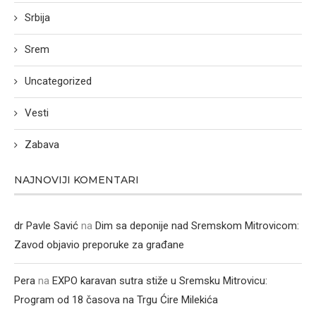
Srbija
Srem
Uncategorized
Vesti
Zabava
NAJNOVIJI KOMENTARI
dr Pavle Savić
na
Dim sa deponije nad Sremskom Mitrovicom:
Zavod objavio preporuke za građane
Pera
na
EXPO karavan sutra stiže u Sremsku Mitrovicu:
Program od 18 časova na Trgu Ćire Milekića