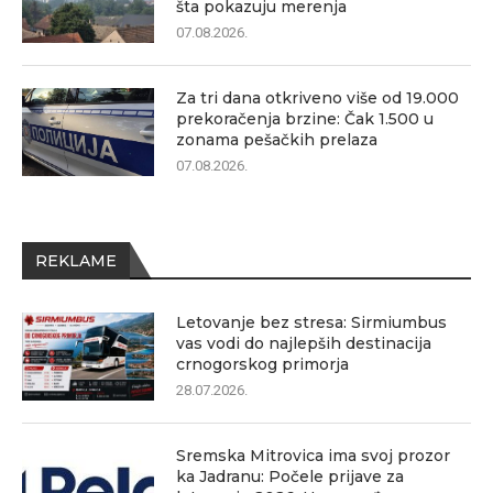
šta pokazuju merenja
07.08.2026.
Za tri dana otkriveno više od 19.000
prekoračenja brzine: Čak 1.500 u
zonama pešačkih prelaza
07.08.2026.
REKLAME
Letovanje bez stresa: Sirmiumbus
vas vodi do najlepših destinacija
crnogorskog primorja
28.07.2026.
Sremska Mitrovica ima svoj prozor
ka Jadranu: Počele prijave za