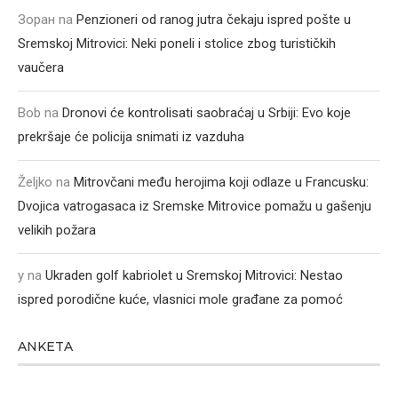
Зоран
na
Penzioneri od ranog jutra čekaju ispred pošte u
Sremskoj Mitrovici: Neki poneli i stolice zbog turističkih
vaučera
Bob
na
Dronovi će kontrolisati saobraćaj u Srbiji: Evo koje
prekršaje će policija snimati iz vazduha
Željko
na
Mitrovčani među herojima koji odlaze u Francusku:
Dvojica vatrogasaca iz Sremske Mitrovice pomažu u gašenju
velikih požara
y
na
Ukraden golf kabriolet u Sremskoj Mitrovici: Nestao
ispred porodične kuće, vlasnici mole građane za pomoć
ANKETA