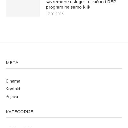
savremene usluge – e-račun i REP
program na samo klik
17.03.2026.
META
O nama
Kontakt
Prijava
KATEGORIJE