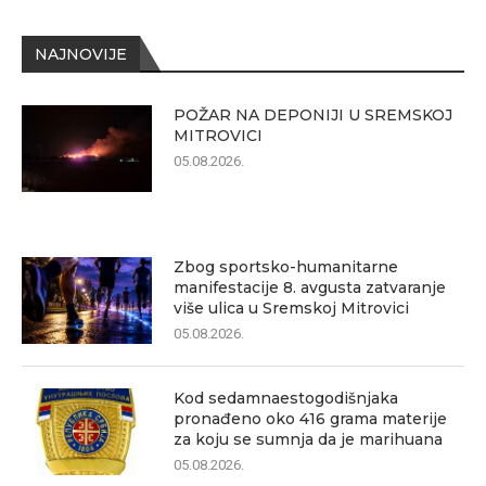
NAJNOVIJE
POŽAR NA DEPONIJI U SREMSKOJ
MITROVICI
05.08.2026.
Zbog sportsko-humanitarne
manifestacije 8. avgusta zatvaranje
više ulica u Sremskoj Mitrovici
05.08.2026.
Kod sedamnaestogodišnjaka
pronađeno oko 416 grama materije
za koju se sumnja da je marihuana
05.08.2026.