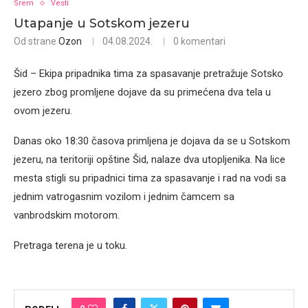
Srem
Vesti
Utapanje u Sotskom jezeru
Od strane
Ozon
04.08.2024.
0 komentari
Šid – Ekipa pripadnika tima za spasavanje pretražuje Sotsko
jezero zbog promljene dojave da su primećena dva tela u
ovom jezeru.
Danas oko 18:30 časova primljena je dojava da se u Sotskom
jezeru, na teritoriji opštine Šid, nalaze dva utopljenika. Na lice
mesta stigli su pripadnici tima za spasavanje i rad na vodi sa
jednim vatrogasnim vozilom i jednim čamcem sa
vanbrodskim motorom.
Pretraga terena je u toku.