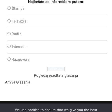
Najčešće se informišem putem:
Štampe
Televizije
Radija
Interneta
Razgovora
Pogledaj rezultate glasanja
Arhiva Glasanja
We use cookies to ensure that we give you the best