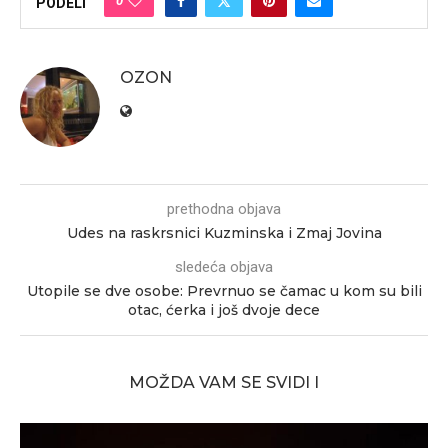
0
PODELI
OZON
prethodna objava
Udes na raskrsnici Kuzminska i Zmaj Jovina
sledeća objava
Utopile se dve osobe: Prevrnuo se čamac u kom su bili
otac, ćerka i još dvoje dece
MOŽDA VAM SE SVIDI I