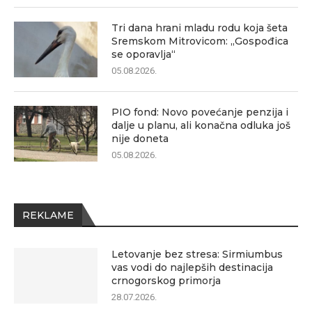
Tri dana hrani mladu rodu koja šeta
Sremskom Mitrovicom: „Gospođica
se oporavlja“
05.08.2026.
PIO fond: Novo povećanje penzija i
dalje u planu, ali konačna odluka još
nije doneta
05.08.2026.
REKLAME
Letovanje bez stresa: Sirmiumbus
vas vodi do najlepših destinacija
crnogorskog primorja
28.07.2026.