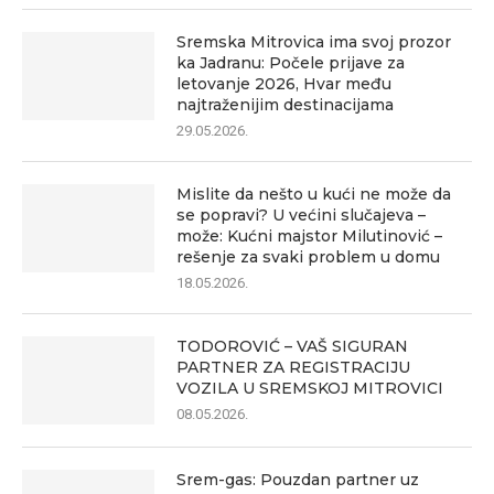
Sremska Mitrovica ima svoj prozor
ka Jadranu: Počele prijave za
letovanje 2026, Hvar među
najtraženijim destinacijama
29.05.2026.
Mislite da nešto u kući ne može da
se popravi? U većini slučajeva –
može: Kućni majstor Milutinović –
rešenje za svaki problem u domu
18.05.2026.
TODOROVIĆ – VAŠ SIGURAN
PARTNER ZA REGISTRACIJU
VOZILA U SREMSKOJ MITROVICI
08.05.2026.
Srem-gas: Pouzdan partner uz