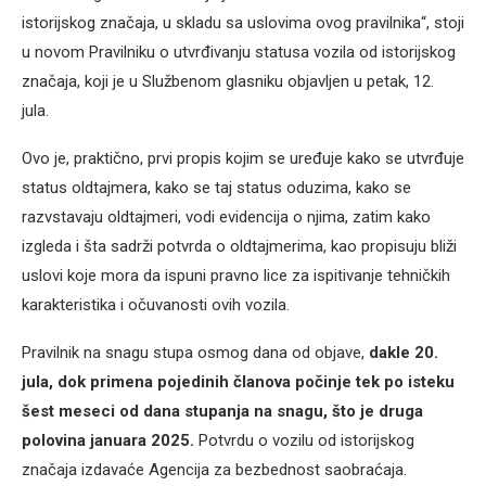
istorijskog značaja, u skladu sa uslovima ovog pravilnika“, stoji
u novom Pravilniku o utvrđivanju statusa vozila od istorijskog
značaja, koji je u Službenom glasniku objavljen u petak, 12.
jula.
Ovo je, praktično, prvi propis kojim se uređuje kako se utvrđuje
status oldtajmera, kako se taj status oduzima, kako se
razvstavaju oldtajmeri, vodi evidencija o njima, zatim kako
izgleda i šta sadrži potvrda o oldtajmerima, kao propisuju bliži
uslovi koje mora da ispuni pravno lice za ispitivanje tehničkih
karakteristika i očuvanosti ovih vozila.
Pravilnik na snagu stupa osmog dana od objave,
dakle 20.
jula, dok primena pojedinih članova počinje tek po isteku
šest meseci od dana stupanja na snagu, što je druga
polovina januara 2025.
Potvrdu o vozilu od istorijskog
značaja izdavaće Agencija za bezbednost saobraćaja.