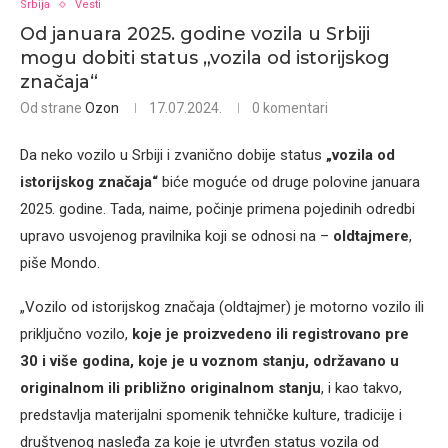
Srbija
Vesti
Od januara 2025. godine vozila u Srbiji
mogu dobiti status „vozila od istorijskog
značaja“
Od strane
Ozon
17.07.2024.
0 komentari
Da neko vozilo u Srbiji i zvanično dobije status
„vozila od
istorijskog značaja“
biće moguće od druge polovine januara
2025. godine. Tada, naime, počinje primena pojedinih odredbi
upravo usvojenog pravilnika koji se odnosi na –
oldtajmere
,
piše Mondo.
„Vozilo od istorijskog značaja (oldtajmer) je motorno vozilo ili
priključno vozilo,
koje je proizvedeno ili registrovano pre
30 i više godina, koje je u voznom stanju, održavano u
originalnom ili približno originalnom stanju
, i kao takvo,
predstavlja materijalni spomenik tehničke kulture, tradicije i
društvenog nasleđa za koje je utvrđen status vozila od