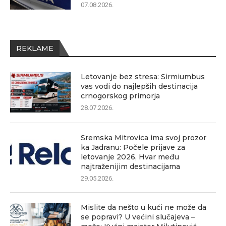
07.08.2026.
REKLAME
Letovanje bez stresa: Sirmiumbus
vas vodi do najlepših destinacija
crnogorskog primorja
28.07.2026.
Sremska Mitrovica ima svoj prozor
ka Jadranu: Počele prijave za
letovanje 2026, Hvar među
najtraženijim destinacijama
29.05.2026.
Mislite da nešto u kući ne može da
se popravi? U većini slučajeva –