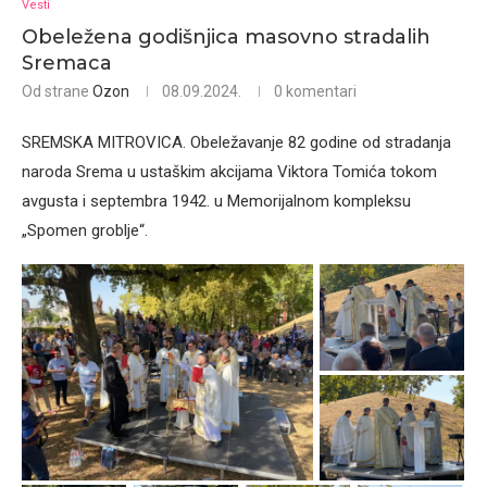
Vesti
Obeležena godišnjica masovno stradalih
Sremaca
Od strane
Ozon
08.09.2024.
0 komentari
SREMSKA MITROVICA. Obeležavanje 82 godine od stradanja
naroda Srema u ustaškim akcijama Viktora Tomića tokom
avgusta i septembra 1942. u Memorijalnom kompleksu
„Spomen groblje“.