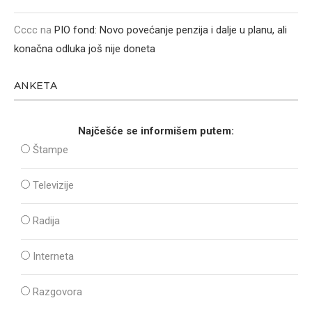
Cccc
na
PIO fond: Novo povećanje penzija i dalje u planu, ali
konačna odluka još nije doneta
ANKETA
Najčešće se informišem putem:
Štampe
Televizije
Radija
Interneta
Razgovora