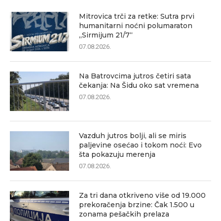
Mitrovica trči za retke: Sutra prvi
humanitarni noćni polumaraton
„Sirmijum 21/7“
07.08.2026.
Na Batrovcima jutros četiri sata
čekanja: Na Šidu oko sat vremena
07.08.2026.
Vazduh jutros bolji, ali se miris
paljevine osećao i tokom noći: Evo
šta pokazuju merenja
07.08.2026.
Za tri dana otkriveno više od 19.000
prekoračenja brzine: Čak 1.500 u
zonama pešačkih prelaza