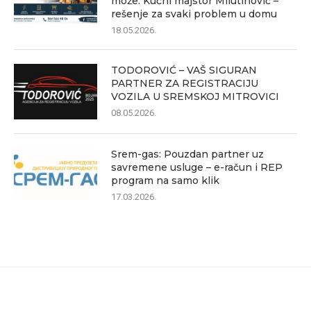
može: Kućni majstor Milutinović –
rešenje za svaki problem u domu
18.05.2026.
TODOROVIĆ – VAŠ SIGURAN
PARTNER ZA REGISTRACIJU
VOZILA U SREMSKOJ MITROVICI
08.05.2026.
Srem-gas: Pouzdan partner uz
savremene usluge – e-račun i REP
program na samo klik
17.03.2026.