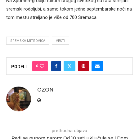
Na Spomen-groblju tokom Drugog svetskog su rata streljani
sremski rodoljubi, a samo tokom jedne septembarske noći na
tom mestu streljano je više od 700 Sremaca.
SREMSKA MITROVICA
VESTI
0
PODELI
OZON
prethodna objava
Radi se punom parom: Od 10 sati uključuje se i Dom