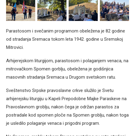
Parastosom i svečanim programom obeležena je 82 godine
od stradanja Sremaca tokom leta 1942. godine u Sremskoj
Mitrovici.
Arhijerejskom liturgijom, parastosom i polaganjem venaca, na
mitrovačkom Spomen gorblju, obeležena je godišnjica
masovnih stradanja Sremaca u Drugom svetskom ratu.
Sveštenstvo Srpske pravoslavne crkve služilo je Svetu
arhijerejsku liturgiju u Kapeli Prepodobne Majke Paraskeve na
Pravoslavnom groblju, nakon čega je održan parastos za
postradale kod spomen ploče na Spomen groblju, nakon toga
je usledilo polaganje venaca i prigodni program.