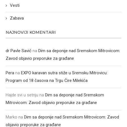
Vesti
Zabava
NAJNOVIJI KOMENTARI
dr Pavle Savić
na
Dim sa deponije nad Sremskom Mitrovicom:
Zavod objavio preporuke za građane
Pera
na
EXPO karavan sutra stiže u Sremsku Mitrovicu:
Program od 18 časova na Trgu Ćire Milekića
Hajde svi u setnju
na
Dim sa deponije nad Sremskom
Mitrovicom: Zavod objavio preporuke za građane
Marko
na
Dim sa deponije nad Sremskom Mitrovicom: Zavod
objavio preporuke za građane