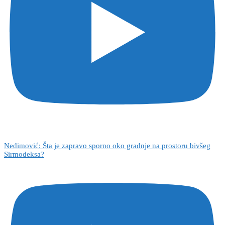
Nedimović: Šta je zapravo sporno oko gradnje na prostoru bivšeg
Sirmodeksa?