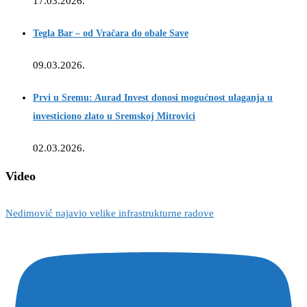
17.03.2026.
Tegla Bar – od Vračara do obale Save
09.03.2026.
Prvi u Sremu: Aurad Invest donosi mogućnost ulaganja u
investiciono zlato u Sremskoj Mitrovici
02.03.2026.
Video
Nedimović najavio velike infrastrukturne radove