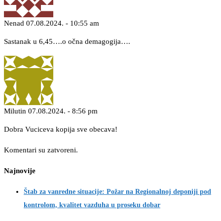
Nenad
07.08.2024. - 10:55 am
Sastanak u 6,45….o očna demagogija….
Milutin
07.08.2024. - 8:56 pm
Dobra Vuciceva kopija sve obecava!
Komentari su zatvoreni.
Najnovije
Štab za vanredne situacije: Požar na Regionalnoj deponiji pod
kontrolom, kvalitet vazduha u proseku dobar