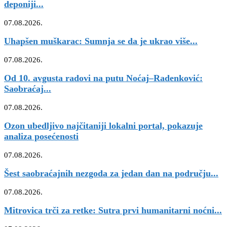
deponiji...
07.08.2026.
Uhapšen muškarac: Sumnja se da je ukrao više...
07.08.2026.
Od 10. avgusta radovi na putu Noćaj–Radenković:
Saobraćaj...
07.08.2026.
Ozon ubedljivo najčitaniji lokalni portal, pokazuje
analiza posećenosti
07.08.2026.
Šest saobraćajnih nezgoda za jedan dan na području...
07.08.2026.
Mitrovica trči za retke: Sutra prvi humanitarni noćni...