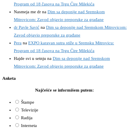
Program od 18 časova na Trgu Ćire Milekića
Nasmeja me dr
na
Dim sa deponije nad Sremskom
Mitrovicom: Zavod objavio preporuke za građane
dr Pavle Savić
na
Dim sa deponije nad Sremskom Mitrovicom:
Zavod objavio preporuke za građane
Pera
na
EXPO karavan sutra stiže u Sremsku Mitrovicu:
Program od 18 časova na Trgu Ćire Milekića
Hajde svi u setnju
na
Dim sa deponije nad Sremskom
Mitrovicom: Zavod objavio preporuke za građane
Anketa
Najčešće se informišem putem:
Štampe
Televizije
Radija
Interneta