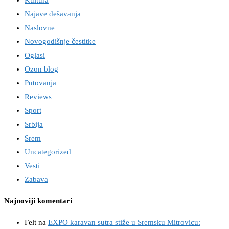
Najave dešavanja
Naslovne
Novogodišnje čestitke
Oglasi
Ozon blog
Putovanja
Reviews
Sport
Srbija
Srem
Uncategorized
Vesti
Zabava
Najnoviji komentari
Felt
na
EXPO karavan sutra stiže u Sremsku Mitrovicu: