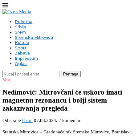
Početna
Srbija
Srem
Sremska Mitrovica
Kultura
Sport
Zabava
Impressum
Oglasi
Pretraga
Vesti
Nedimović: Mitrovčani će uskoro imati
magnetnu rezonancu i bolji sistem
zakazivanja pregleda
Od strane
Ozon
07.08.2024.
2 komentari
Sremska Mitrovica – Gradonačelnik Sremske Mitrovice, Branislav