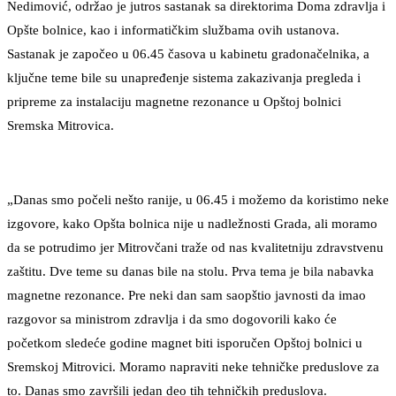
Nedimović, održao je jutros sastanak sa direktorima Doma zdravlja i
Opšte bolnice, kao i informatičkim službama ovih ustanova.
Sastanak je započeo u 06.45 časova u kabinetu gradonačelnika, a
ključne teme bile su unapređenje sistema zakazivanja pregleda i
pripreme za instalaciju magnetne rezonance u Opštoj bolnici
Sremska Mitrovica.
„Danas smo počeli nešto ranije, u 06.45 i možemo da koristimo neke
izgovore, kako Opšta bolnica nije u nadležnosti Grada, ali moramo
da se potrudimo jer Mitrovčani traže od nas kvalitetniju zdravstvenu
zaštitu. Dve teme su danas bile na stolu. Prva tema je bila nabavka
magnetne rezonance. Pre neki dan sam saopštio javnosti da imao
razgovor sa ministrom zdravlja i da smo dogovorili kako će
početkom sledeće godine magnet biti isporučen Opštoj bolnici u
Sremskoj Mitrovici. Moramo napraviti neke tehničke preduslove za
to. Danas smo završili jedan deo tih tehničkih preduslova.