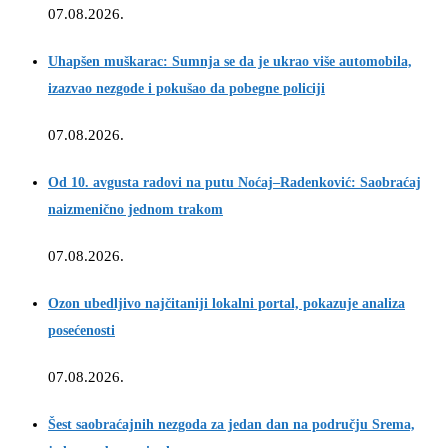
07.08.2026.
Uhapšen muškarac: Sumnja se da je ukrao više automobila,
izazvao nezgode i pokušao da pobegne policiji
07.08.2026.
Od 10. avgusta radovi na putu Noćaj–Radenković: Saobraćaj
naizmenično jednom trakom
07.08.2026.
Ozon ubedljivo najčitaniji lokalni portal, pokazuje analiza
posećenosti
07.08.2026.
Šest saobraćajnih nezgoda za jedan dan na području Srema,