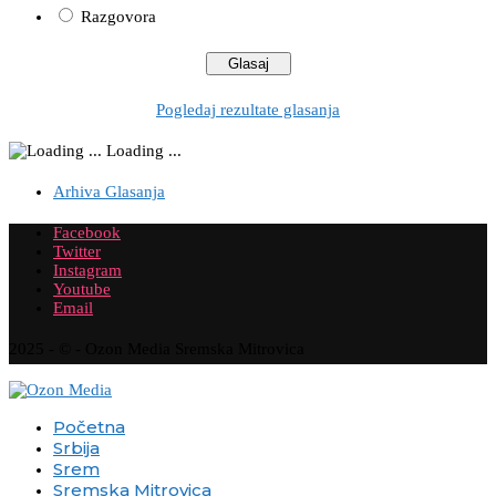
Razgovora
Pogledaj rezultate glasanja
Loading ...
Arhiva Glasanja
Facebook
Twitter
Instagram
Youtube
Email
2025 - © - Ozon Media Sremska Mitrovica
Početna
Srbija
Srem
Sremska Mitrovica