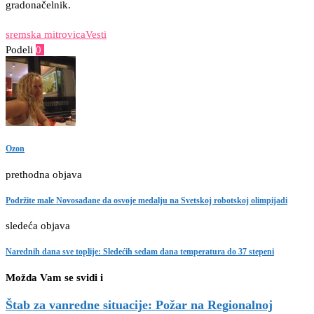
gradonačelnik.
sremska mitrovica
Vesti
Podeli
0
Facebook
Twitter
Pinterest
Email
Ozon
prethodna objava
Podržite male Novosađane da osvoje medalju na Svetskoj robotskoj olimpijadi
sledeća objava
Narednih dana sve toplije: Sledećih sedam dana temperatura do 37 stepeni
Možda Vam se svidi i
Štab za vanredne situacije: Požar na Regionalnoj