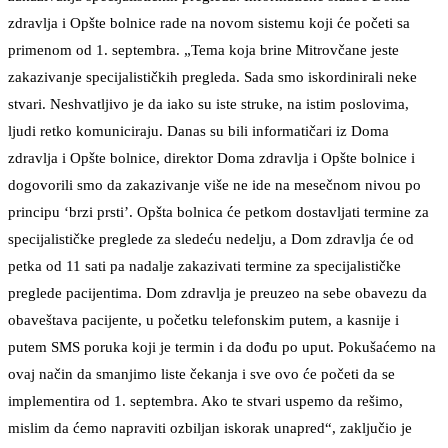
zdravlja i Opšte bolnice rade na novom sistemu koji će početi sa
primenom od 1. septembra. „Tema koja brine Mitrovčane jeste
zakazivanje specijalističkih pregleda. Sada smo iskordinirali neke
stvari. Neshvatljivo je da iako su iste struke, na istim poslovima,
ljudi retko komuniciraju. Danas su bili informatičari iz Doma
zdravlja i Opšte bolnice, direktor Doma zdravlja i Opšte bolnice i
dogovorili smo da zakazivanje više ne ide na mesečnom nivou po
principu ‘brzi prsti’. Opšta bolnica će petkom dostavljati termine za
specijalističke preglede za sledeću nedelju, a Dom zdravlja će od
petka od 11 sati pa nadalje zakazivati termine za specijalističke
preglede pacijentima. Dom zdravlja je preuzeo na sebe obavezu da
obaveštava pacijente, u početku telefonskim putem, a kasnije i
putem SMS poruka koji je termin i da dođu po uput. Pokušaćemo na
ovaj način da smanjimo liste čekanja i sve ovo će početi da se
implementira od 1. septembra. Ako te stvari uspemo da rešimo,
mislim da ćemo napraviti ozbiljan iskorak unapred“, zaključio je