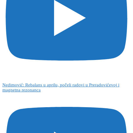
Nedimović: Rebalans u aprilu, počeli radovi u Preradovićevoj i
magnetna rezonanca