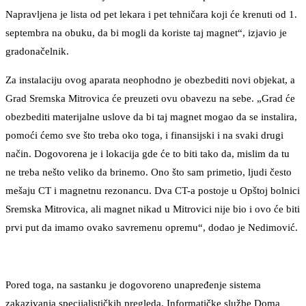
Napravljena je lista od pet lekara i pet tehničara koji će krenuti od 1.
septembra na obuku, da bi mogli da koriste taj magnet“, izjavio je
gradonačelnik.
Za instalaciju ovog aparata neophodno je obezbediti novi objekat, a
Grad Sremska Mitrovica će preuzeti ovu obavezu na sebe. „Grad će
obezbediti materijalne uslove da bi taj magnet mogao da se instalira,
pomoći ćemo sve što treba oko toga, i finansijski i na svaki drugi
način. Dogovorena je i lokacija gde će to biti tako da, mislim da tu
ne treba nešto veliko da brinemo. Ono što sam primetio, ljudi često
mešaju CT i magnetnu rezonancu. Dva CT-a postoje u Opštoj bolnici
Sremska Mitrovica, ali magnet nikad u Mitrovici nije bio i ovo će biti
prvi put da imamo ovako savremenu opremu“, dodao je Nedimović.
Pored toga, na sastanku je dogovoreno unapređenje sistema
zakazivanja specijalističkih pregleda. Informatičke službe Doma