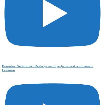
Branislav Nedimović: Reakcija na objavljenu vest o minama u
Ležimiru