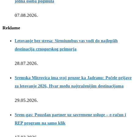
jedna osoba poginula
07.08.2026.
Reklame
Letovanje bez stresa: Sirmiumbus vas vodi do najlepših
destinacija crnogorskog primorja
28.07.2026.
Sremska Mitrovica ima svoj prozor ka Jadranu: Počele prijave
za letovanje 2026, Hvar među najtraženijim destinacijama
29.05.2026.
Srem-gas: Pouzdan partner uz savremene usluge – e-račun i
REP program na samo klik