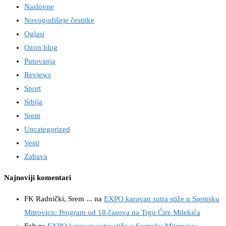
Naslovne
Novogodišnje čestitke
Oglasi
Ozon blog
Putovanja
Reviews
Sport
Srbija
Srem
Uncategorized
Vesti
Zabava
Najnoviji komentari
FK Radnički, Srem ...
na
EXPO karavan sutra stiže u Sremsku
Mitrovicu: Program od 18 časova na Trgu Ćire Milekića
Felt
na
EXPO karavan sutra stiže u Sremsku Mitrovicu: