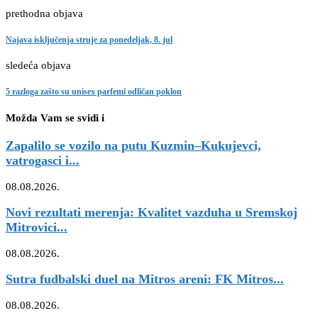
prethodna objava
Najava isključenja struje za ponedeljak, 8. jul
sledeća objava
5 razloga zašto su unisex parfemi odličan poklon
Možda Vam se svidi i
Zapalilo se vozilo na putu Kuzmin–Kukujevci,
vatrogasci i...
08.08.2026.
Novi rezultati merenja: Kvalitet vazduha u Sremskoj
Mitrovici...
08.08.2026.
Sutra fudbalski duel na Mitros areni: FK Mitros...
08.08.2026.