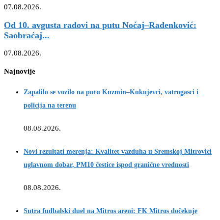
07.08.2026.
Od 10. avgusta radovi na putu Noćaj–Radenković:
Saobraćaj...
07.08.2026.
Najnovije
Zapalilo se vozilo na putu Kuzmin–Kukujevci, vatrogasci i
policija na terenu
08.08.2026.
Novi rezultati merenja: Kvalitet vazduha u Sremskoj Mitrovici
uglavnom dobar, PM10 čestice ispod granične vrednosti
08.08.2026.
Sutra fudbalski duel na Mitros areni: FK Mitros dočekuje