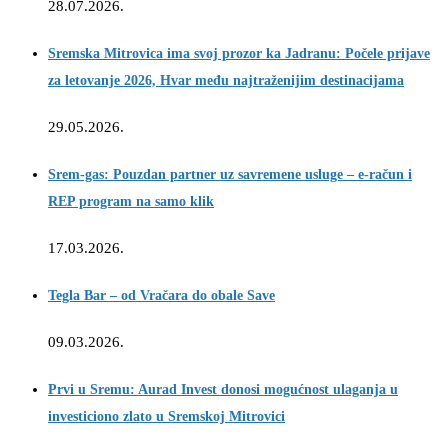
28.07.2026.
Sremska Mitrovica ima svoj prozor ka Jadranu: Počele prijave
za letovanje 2026, Hvar među najtraženijim destinacijama
29.05.2026.
Srem-gas: Pouzdan partner uz savremene usluge – e-račun i
REP program na samo klik
17.03.2026.
Tegla Bar – od Vračara do obale Save
09.03.2026.
Prvi u Sremu: Aurad Invest donosi mogućnost ulaganja u
investiciono zlato u Sremskoj Mitrovici