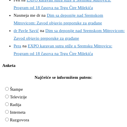
Program od 18 časova na Trgu Ćire Milekića
Nasmeja me dr
na
Dim sa deponije nad Sremskom
Mitrovicom: Zavod objavio preporuke za građane
dr Pavle Savić
na
Dim sa deponije nad Sremskom Mitrovicom:
Zavod objavio preporuke za građane
Pera
na
EXPO karavan sutra stiže u Sremsku Mitrovicu:
Program od 18 časova na Trgu Ćire Milekića
Anketa
Najčešće se informišem putem:
Štampe
Televizije
Radija
Interneta
Razgovora