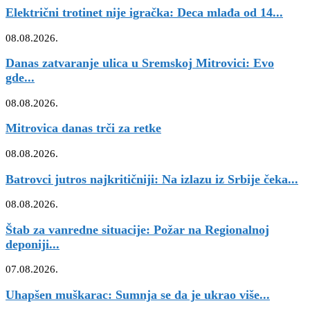
Električni trotinet nije igračka: Deca mlađa od 14...
08.08.2026.
Danas zatvaranje ulica u Sremskoj Mitrovici: Evo
gde...
08.08.2026.
Mitrovica danas trči za retke
08.08.2026.
Batrovci jutros najkritičniji: Na izlazu iz Srbije čeka...
08.08.2026.
Štab za vanredne situacije: Požar na Regionalnoj
deponiji...
07.08.2026.
Uhapšen muškarac: Sumnja se da je ukrao više...