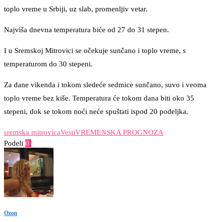
toplo vreme u Srbiji, uz slab, promenljiv vetar.
Najviša dnevna temperatura biće od 27 do 31 stepen.
I u Sremskoj Mitrovici se očekuje sunčano i toplo vreme, s
temperaturom do 30 stepeni.
Za dane vikenda i tokom sledeće sedmice sunčano, suvo i veoma
toplo vreme bez kiše. Temperatura će tokom dana biti oko 35
stepeni, dok se tokom noći neće spuštati ispod 20 podeljka.
sremska mitrovica
Vesti
VREMENSKA PROGNOZA
Podeli
0
Facebook
Twitter
Pinterest
Email
Ozon