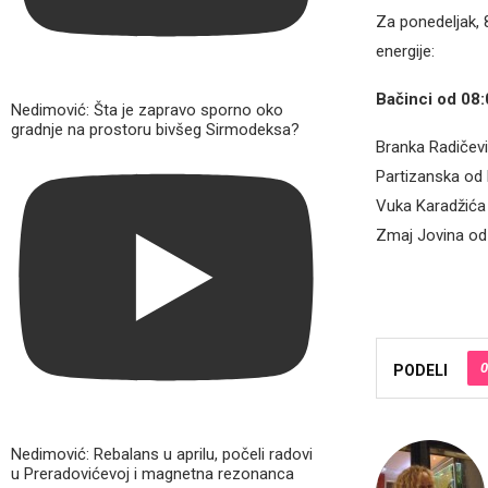
Za ponedeljak, 8
energije:
Bačinci od 08:
Nedimović: Šta je zapravo sporno oko
gradnje na prostoru bivšeg Sirmodeksa?
Branka Radičevi
Partizanska od 
Vuka Karadžića 
Zmaj Jovina od 
0
PODELI
Nedimović: Rebalans u aprilu, počeli radovi
u Preradovićevoj i magnetna rezonanca