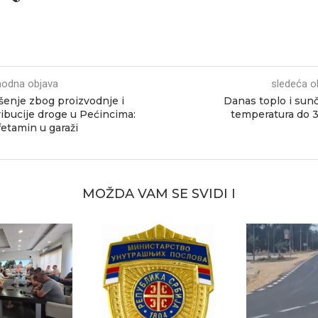
hodna objava
sledeća o
enje zbog proizvodnje i
Danas toplo i sun
ribucije droge u Pećincima:
temperatura do 
tamin u garaži
MOŽDA VAM SE SVIDI I