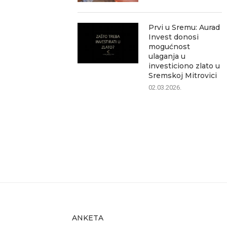
Prvi u Sremu: Aurad
Invest donosi
mogućnost
ulaganja u
investiciono zlato u
Sremskoj Mitrovici
02.03.2026.
ANKETA