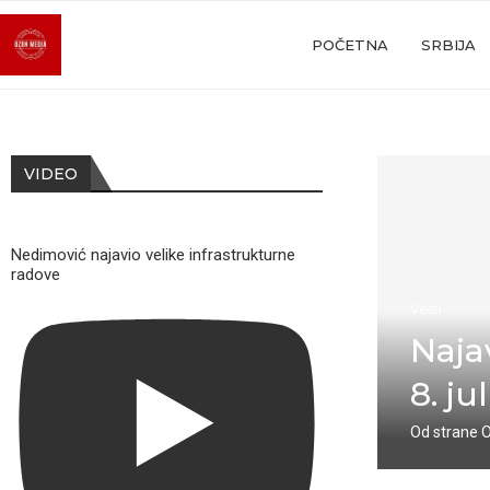
POČETNA
SRBIJA
VIDEO
Nedimović najavio velike infrastrukturne
radove
Vesti
Naja
8. jul
Od strane