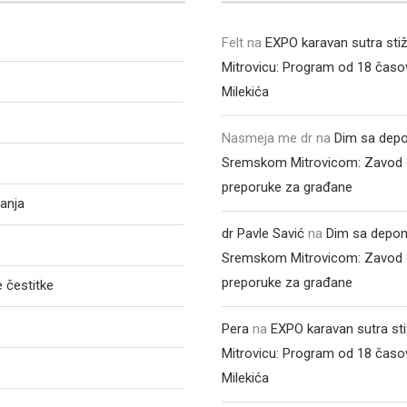
Felt
na
EXPO karavan sutra sti
Mitrovicu: Program od 18 časo
Milekića
Nasmeja me dr
na
Dim sa depo
Sremskom Mitrovicom: Zavod 
preporuke za građane
anja
dr Pavle Savić
na
Dim sa depon
Sremskom Mitrovicom: Zavod 
preporuke za građane
 čestitke
Pera
na
EXPO karavan sutra st
Mitrovicu: Program od 18 časo
Milekića