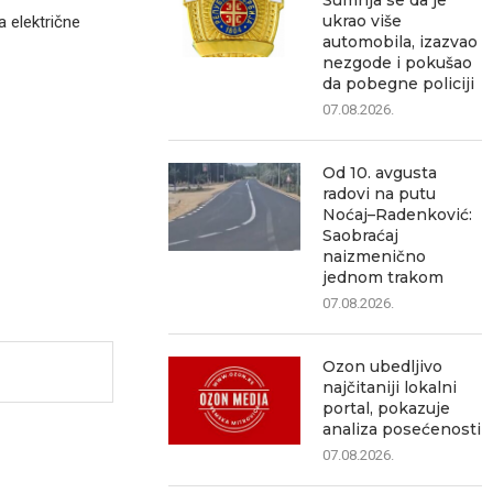
Sumnja se da je
ukrao više
a električne
automobila, izazvao
nezgode i pokušao
da pobegne policiji
07.08.2026.
Od 10. avgusta
radovi na putu
Noćaj–Radenković:
Saobraćaj
naizmenično
jednom trakom
07.08.2026.
Ozon ubedljivo
najčitaniji lokalni
portal, pokazuje
analiza posećenosti
07.08.2026.