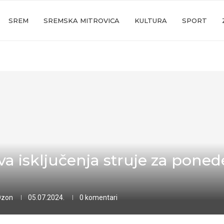
SREM
SREMSKA MITROVICA
KULTURA
SPORT
va isključenja struje za ponede
Ozon
05.07.2024.
0 komentari