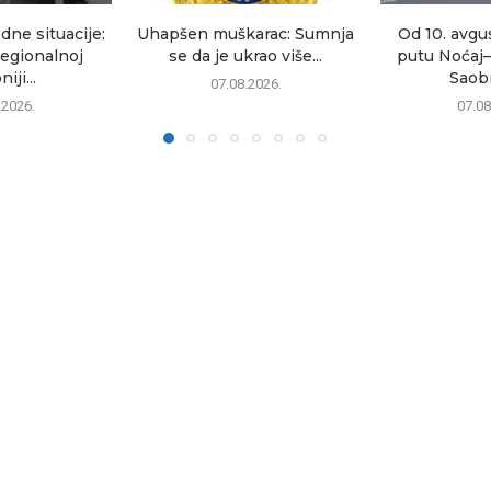
dne situacije:
Uhapšen muškarac: Sumnja
Od 10. avgu
egionalnoj
se da je ukrao više...
putu Noćaj
iji...
Saobr
07.08.2026.
.2026.
07.08