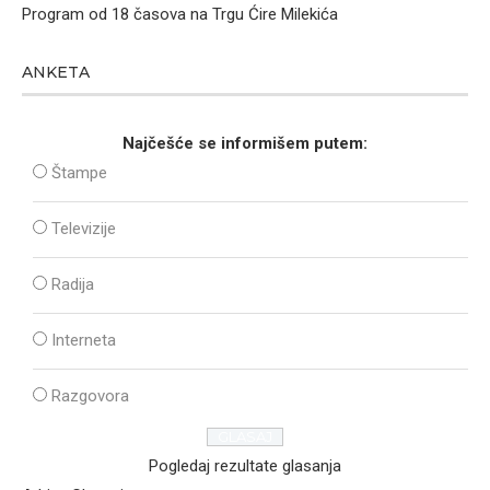
Program od 18 časova na Trgu Ćire Milekića
ANKETA
Najčešće se informišem putem:
Štampe
Televizije
Radija
Interneta
Razgovora
Pogledaj rezultate glasanja