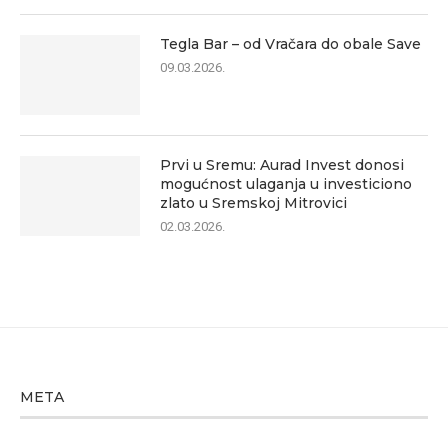
Tegla Bar – od Vračara do obale Save
09.03.2026.
Prvi u Sremu: Aurad Invest donosi
mogućnost ulaganja u investiciono
zlato u Sremskoj Mitrovici
02.03.2026.
META