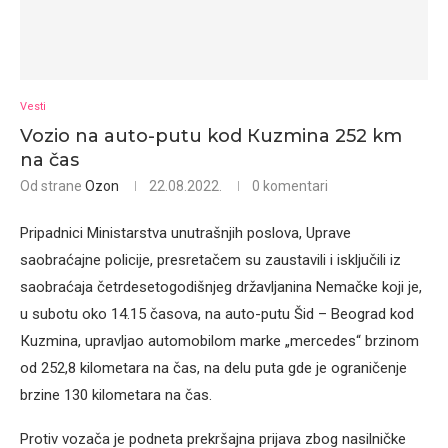
Vesti
Vozio na auto-putu kod Кuzmina 252 km
na čas
Od strane
Ozon
22.08.2022.
0 komentari
Pripadnici Ministarstva unutrašnjih poslova, Uprave
saobraćajne policije, presretačem su zaustavili i isključili iz
saobraćaja četrdesetogodišnjeg državljanina Nemačke koji je,
u subotu oko 14.15 časova, na auto-putu Šid – Beograd kod
Кuzmina, upravljao automobilom marke „mercedes“ brzinom
od 252,8 kilometara na čas, na delu puta gde je ograničenje
brzine 130 kilometara na čas.
Protiv vozača je podneta prekršajna prijava zbog nasilničke