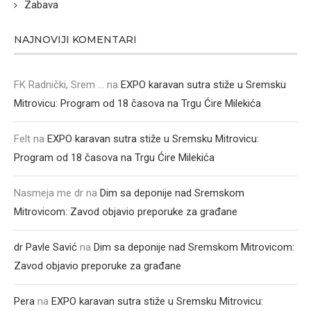
Zabava
NAJNOVIJI KOMENTARI
FK Radnički, Srem ...
na
EXPO karavan sutra stiže u Sremsku
Mitrovicu: Program od 18 časova na Trgu Ćire Milekića
Felt
na
EXPO karavan sutra stiže u Sremsku Mitrovicu:
Program od 18 časova na Trgu Ćire Milekića
Nasmeja me dr
na
Dim sa deponije nad Sremskom
Mitrovicom: Zavod objavio preporuke za građane
dr Pavle Savić
na
Dim sa deponije nad Sremskom Mitrovicom:
Zavod objavio preporuke za građane
Pera
na
EXPO karavan sutra stiže u Sremsku Mitrovicu: