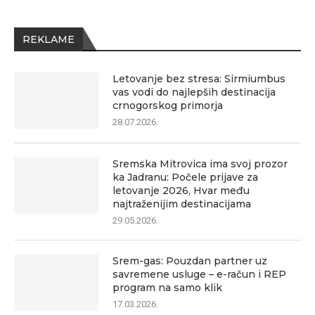
REKLAME
Letovanje bez stresa: Sirmiumbus
vas vodi do najlepših destinacija
crnogorskog primorja
28.07.2026.
Sremska Mitrovica ima svoj prozor
ka Jadranu: Počele prijave za
letovanje 2026, Hvar među
najtraženijim destinacijama
29.05.2026.
Srem-gas: Pouzdan partner uz
savremene usluge – e-račun i REP
program na samo klik
17.03.2026.