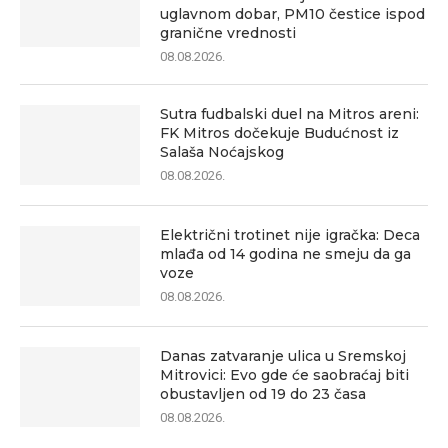
uglavnom dobar, PM10 čestice ispod
granične vrednosti
08.08.2026.
Sutra fudbalski duel na Mitros areni:
FK Mitros dočekuje Budućnost iz
Salaša Noćajskog
08.08.2026.
Električni trotinet nije igračka: Deca
mlađa od 14 godina ne smeju da ga
voze
08.08.2026.
Danas zatvaranje ulica u Sremskoj
Mitrovici: Evo gde će saobraćaj biti
obustavljen od 19 do 23 časa
08.08.2026.