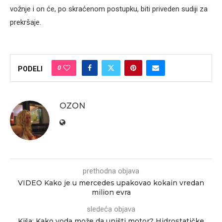
vožnje i on će, po skraćenom postupku, biti priveden sudiji za
prekršaje.
0
PODELI
OZON
prethodna objava
VIDEO Kako je u mercedes upakovao kokain vredan
milion evra
sledeća objava
Kiša: Kako voda može da uništi motor? Hidrostatičke