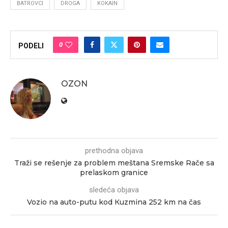
BATROVCI
DROGA
KOKAIN
0
PODELI
OZON
prethodna objava
Traži se rešenje za problem meštana Sremske Rače sa
prelaskom granice
sledeća objava
Vozio na auto-putu kod Кuzmina 252 km na čas