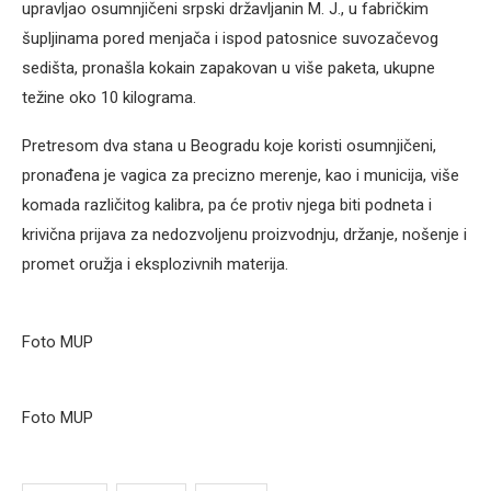
upravljao osumnjičeni srpski državljanin M. J., u fabričkim
šupljinama pored menjača i ispod patosnice suvozačevog
sedišta, pronašla kokain zapakovan u više paketa, ukupne
težine oko 10 kilograma.
Pretresom dva stana u Beogradu koje koristi osumnjičeni,
pronađena je vagica za precizno merenje, kao i municija, više
komada različitog kalibra, pa će protiv njega biti podneta i
krivična prijava za nedozvoljenu proizvodnju, držanje, nošenje i
promet oružja i eksplozivnih materija.
Foto MUP
Foto MUP