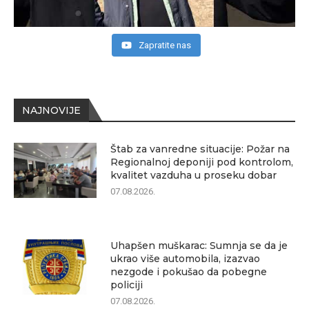
Zapratite nas
NAJNOVIJE
Štab za vanredne situacije: Požar na
Regionalnoj deponiji pod kontrolom,
kvalitet vazduha u proseku dobar
07.08.2026.
Uhapšen muškarac: Sumnja se da je
ukrao više automobila, izazvao
nezgode i pokušao da pobegne
policiji
07.08.2026.