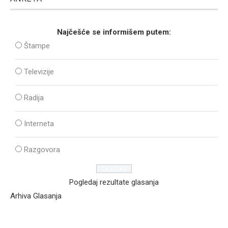
Najčešće se informišem putem:
Štampe
Televizije
Radija
Interneta
Razgovora
Pogledaj rezultate glasanja
Arhiva Glasanja