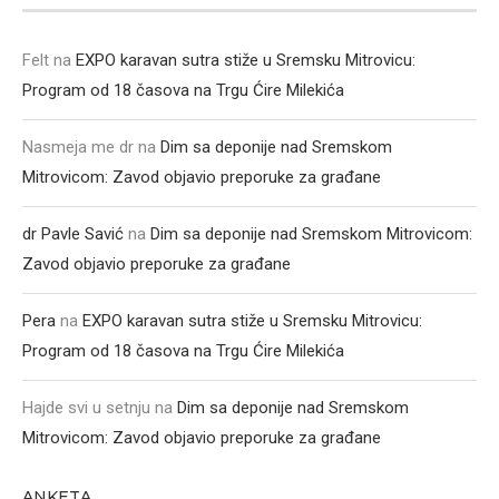
Felt
na
EXPO karavan sutra stiže u Sremsku Mitrovicu:
Program od 18 časova na Trgu Ćire Milekića
Nasmeja me dr
na
Dim sa deponije nad Sremskom
Mitrovicom: Zavod objavio preporuke za građane
dr Pavle Savić
na
Dim sa deponije nad Sremskom Mitrovicom:
Zavod objavio preporuke za građane
Pera
na
EXPO karavan sutra stiže u Sremsku Mitrovicu:
Program od 18 časova na Trgu Ćire Milekića
Hajde svi u setnju
na
Dim sa deponije nad Sremskom
Mitrovicom: Zavod objavio preporuke za građane
ANKETA