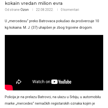
kokain vredan milion evra
Od strane
Ozon
22.08.2022.
0 komentari
U „mercedesu“ preko Batrovaca pokušao da prošvercuje 10
kg kokaina. M. J. (37) uhapšen je zbog trgovine drogom.
Policija je na prelazu Batrovci, na ulazu u Srbiju, u automobilu
marke „mercedes“ nemačkih registarskih oznaka kojim je