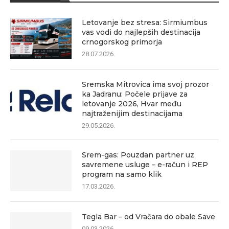
Letovanje bez stresa: Sirmiumbus
vas vodi do najlepših destinacija
crnogorskog primorja
28.07.2026.
Sremska Mitrovica ima svoj prozor
ka Jadranu: Počele prijave za
letovanje 2026, Hvar među
najtraženijim destinacijama
29.05.2026.
Srem-gas: Pouzdan partner uz
savremene usluge – e-račun i REP
program na samo klik
17.03.2026.
Tegla Bar – od Vračara do obale Save
09.03.2026.