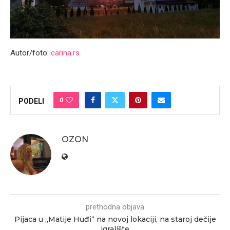
Autor/foto:
carina.rs
0
PODELI
OZON
prethodna objava
Pijaca u „Matije Huđi“ na novoj lokaciji, na staroj dečije
igralište