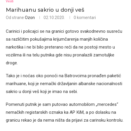
Vesti
Marihuanu sakrio u donji veš
Od strane
Ozon
02.10.2020.
0 komentari
Carinici i policajci se na granici gotovo svakodnevno susreću
sa različitim pokušajima krijumčarenja manjih količina
narkotika i ne bi bilo preterano reći da ne postoji mesto u
vozilima ili na telu putnika gde nisu pronalazili zamotuljke
droge.
Tako je i noćas oko ponoći na Batrovcima pronađen paketić
marihuane, koji je nemački državljanin albanske nacionalnosti
sakrio u donji veš koji je imao na sebi.
Pomenuti putnik je sam putovao automobilom „mercedes“
nemačkih registarskih oznaka ka AP КiM, a po dolasku na
granicu rekao je da nema ništa da prijavi za carinsku kontrolu.