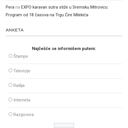
Pera
na
EXPO karavan sutra stiže u Sremsku Mitrovicu:
Program od 18 časova na Trgu Ćire Milekića
ANKETA
Najčešće se informišem putem:
Štampe
Televizije
Radija
Interneta
Razgovora