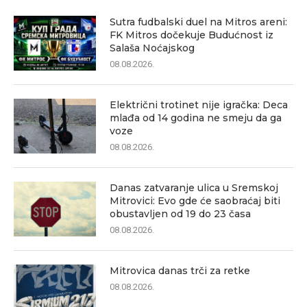
Sutra fudbalski duel na Mitros areni:
FK Mitros dočekuje Budućnost iz
Salaša Noćajskog
08.08.2026.
Električni trotinet nije igračka: Deca
mlađa od 14 godina ne smeju da ga
voze
08.08.2026.
Danas zatvaranje ulica u Sremskoj
Mitrovici: Evo gde će saobraćaj biti
obustavljen od 19 do 23 časa
08.08.2026.
Mitrovica danas trči za retke
08.08.2026.