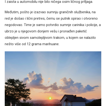
I zaista u automobilu nije bilo ničega osim ličnog prtljaga.
Međutim, pošto je izazvao sumnju graničnih službenika, na
red je došao i lični pretres, čemu se putnik opirao i otvoreno
negodovao. Time je samo potvrdio sumnje carinika i policije, a
ubrzo je u njegovom donjem vešu i pronađen paketić
oblepljen sivom samolepljivom trakom, u kojem se nalazilo
nešto više od 12 grama marihuane.