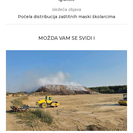
sledeća objava
Počela distribucija zaštitnih maski školarcima
MOŽDA VAM SE SVIDI I