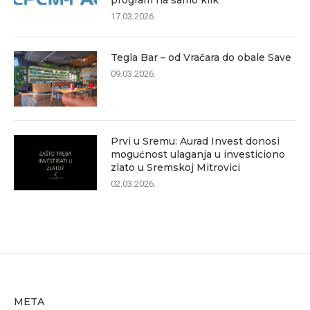
program na samo klik
17.03.2026.
Tegla Bar – od Vračara do obale Save
09.03.2026.
Prvi u Sremu: Aurad Invest donosi
mogućnost ulaganja u investiciono
zlato u Sremskoj Mitrovici
02.03.2026.
META