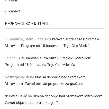
Vesti
Zabava
NAJNOVIJI KOMENTARI
FK Radnički, Srem ...
na
EXPO karavan sutra stiže u Sremsku
Mitrovicu: Program od 18 časova na Trgu Ćire Milekića
Felt
na
EXPO karavan sutra stiže u Sremsku Mitrovicu:
Program od 18 časova na Trgu Ćire Milekića
Nasmeja me dr
na
Dim sa deponije nad Sremskom
Mitrovicom: Zavod objavio preporuke za građane
dr Pavle Savić
na
Dim sa deponije nad Sremskom Mitrovicom:
Zavod objavio preporuke za građane