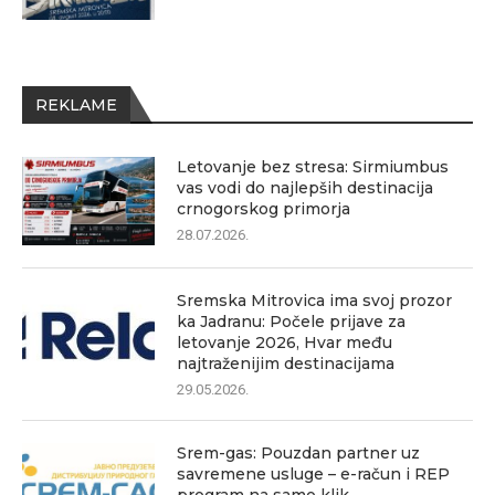
REKLAME
Letovanje bez stresa: Sirmiumbus
vas vodi do najlepših destinacija
crnogorskog primorja
28.07.2026.
Sremska Mitrovica ima svoj prozor
ka Jadranu: Počele prijave za
letovanje 2026, Hvar među
najtraženijim destinacijama
29.05.2026.
Srem-gas: Pouzdan partner uz
savremene usluge – e-račun i REP