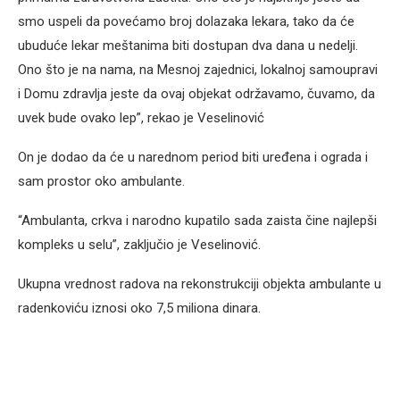
smo uspeli da povećamo broj dolazaka lekara, tako da će
ubuduće lekar meštanima biti dostupan dva dana u nedelji.
Ono što je na nama, na Mesnoj zajednici, lokalnoj samoupravi
i Domu zdravlja jeste da ovaj objekat održavamo, čuvamo, da
uvek bude ovako lep”, rekao je Veselinović
On je dodao da će u narednom period biti uređena i ograda i
sam prostor oko ambulante.
“Ambulanta, crkva i narodno kupatilo sada zaista čine najlepši
kompleks u selu”, zaključio je Veselinović.
Ukupna vrednost radova na rekonstrukciji objekta ambulante u
radenkoviću iznosi oko 7,5 miliona dinara.