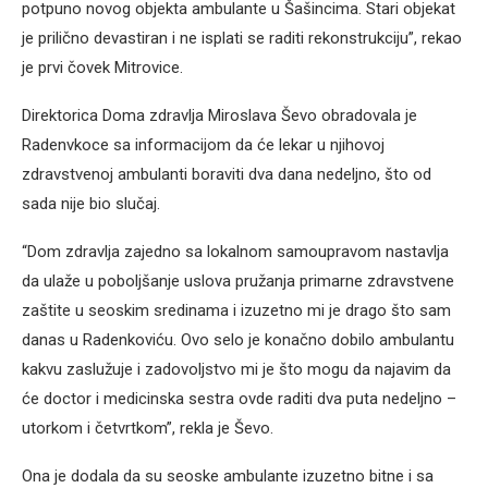
potpuno novog objekta ambulante u Šašincima. Stari objekat
je prilično devastiran i ne isplati se raditi rekonstrukciju”, rekao
je prvi čovek Mitrovice.
Direktorica Doma zdravlja Miroslava Ševo obradovala je
Radenvkoce sa informacijom da će lekar u njihovoj
zdravstvenoj ambulanti boraviti dva dana nedeljno, što od
sada nije bio slučaj.
“Dom zdravlja zajedno sa lokalnom samoupravom nastavlja
da ulaže u poboljšanje uslova pružanja primarne zdravstvene
zaštite u seoskim sredinama i izuzetno mi je drago što sam
danas u Radenkoviću. Ovo selo je konačno dobilo ambulantu
kakvu zaslužuje i zadovoljstvo mi je što mogu da najavim da
će doctor i medicinska sestra ovde raditi dva puta nedeljno –
utorkom i četvrtkom”, rekla je Ševo.
Ona je dodala da su seoske ambulante izuzetno bitne i sa