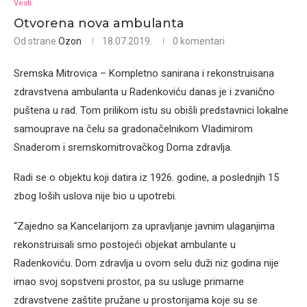
Vesti
Otvorena nova ambulanta
Od strane
Ozon
18.07.2019.
0 komentari
Sremska Mitrovica – Kompletno sanirana i rekonstruisana
zdravstvena ambulanta u Radenkoviću danas je i zvanično
puštena u rad. Tom prilikom istu su obišli predstavnici lokalne
samouprave na čelu sa gradonačelnikom Vladimirom
Snaderom i sremskomitrovačkog Doma zdravlja.
Radi se o objektu koji datira iz 1926. godine, a poslednjih 15
zbog loših uslova nije bio u upotrebi.
“Zajedno sa Kancelarijom za upravljanje javnim ulaganjima
rekonstruisali smo postojeći objekat ambulante u
Radenkoviću. Dom zdravlja u ovom selu duži niz godina nije
imao svoj sopstveni prostor, pa su usluge primarne
zdravstvene zaštite pružane u prostorijama koje su se