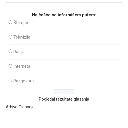
Najčešće se informišem putem:
Štampe
Televizije
Radija
Interneta
Razgovora
Pogledaj rezultate glasanja
Arhiva Glasanja