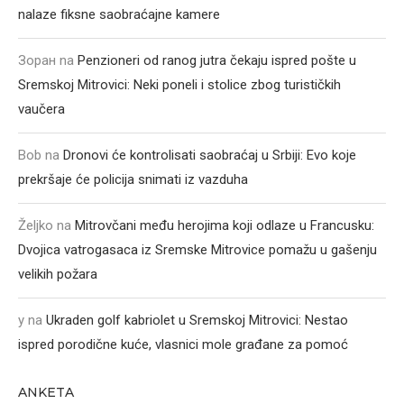
nalaze fiksne saobraćajne kamere
Зоран
na
Penzioneri od ranog jutra čekaju ispred pošte u
Sremskoj Mitrovici: Neki poneli i stolice zbog turističkih
vaučera
Bob
na
Dronovi će kontrolisati saobraćaj u Srbiji: Evo koje
prekršaje će policija snimati iz vazduha
Željko
na
Mitrovčani među herojima koji odlaze u Francusku:
Dvojica vatrogasaca iz Sremske Mitrovice pomažu u gašenju
velikih požara
y
na
Ukraden golf kabriolet u Sremskoj Mitrovici: Nestao
ispred porodične kuće, vlasnici mole građane za pomoć
ANKETA