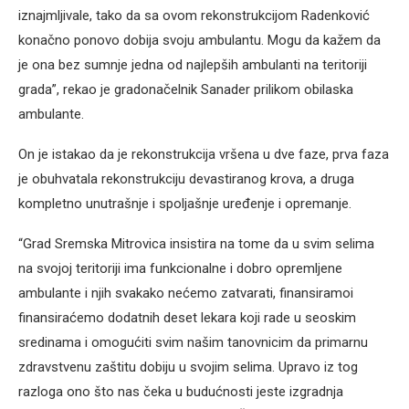
iznajmljivale, tako da sa ovom rekonstrukcijom Radenković
konačno ponovo dobija svoju ambulantu. Mogu da kažem da
je ona bez sumnje jedna od najlepših ambulanti na teritoriji
grada”, rekao je gradonačelnik Sanader prilikom obilaska
ambulante.
On je istakao da je rekonstrukcija vršena u dve faze, prva faza
je obuhvatala rekonstrukciju devastiranog krova, a druga
kompletno unutrašnje i spoljašnje uređenje i opremanje.
“Grad Sremska Mitrovica insistira na tome da u svim selima
na svojoj teritoriji ima funkcionalne i dobro opremljene
ambulante i njih svakako nećemo zatvarati, finansiramoi
finansiraćemo dodatnih deset lekara koji rade u seoskim
sredinama i omogućiti svim našim tanovnicim da primarnu
zdravstvenu zaštitu dobiju u svojim selima. Upravo iz tog
razloga ono što nas čeka u budućnosti jeste izgradnja