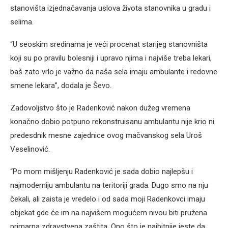
stanovišta izjednačavanja uslova života stanovnika u gradu i
selima.
“U seoskim sredinama je veći procenat starijeg stanovništa
koji su po pravilu bolesniji i upravo njima i najviše treba lekari,
baš zato vrlo je važno da naša sela imaju ambulante i redovne
smene lekara”, dodala je Ševo.
Zadovoljstvo što je Radenković nakon dužeg vremena
konačno dobio potpuno rekonstruisanu ambulantu nije krio ni
predesdnik mesne zajednice ovog mačvanskog sela Uroš
Veselinović.
“Po mom mišljenju Radenković je sada dobio najlepšu i
najmoderniju ambulantu na teritoriji grada. Dugo smo na nju
čekali, ali zaista je vredelo i od sada moji Radenkovci imaju
objekat gde će im na najvišem mogućem nivou biti pružena
primarna zdravstvena zaštita. Ono što je najbitnije jeste da