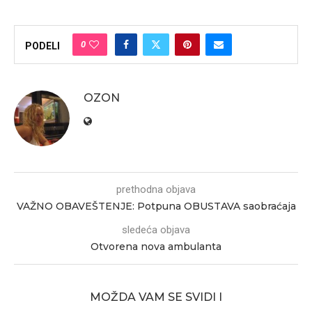
0
PODELI
OZON
prethodna objava
VAŽNO OBAVEŠTENJE: Potpuna OBUSTAVA saobraćaja
sledeća objava
Otvorena nova ambulanta
MOŽDA VAM SE SVIDI I