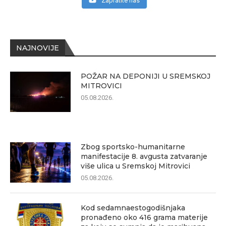
Zapratite nas
NAJNOVIJE
POŽAR NA DEPONIJI U SREMSKOJ
MITROVICI
05.08.2026.
Zbog sportsko-humanitarne
manifestacije 8. avgusta zatvaranje
više ulica u Sremskoj Mitrovici
05.08.2026.
Kod sedamnaestogodišnjaka
pronađeno oko 416 grama materije