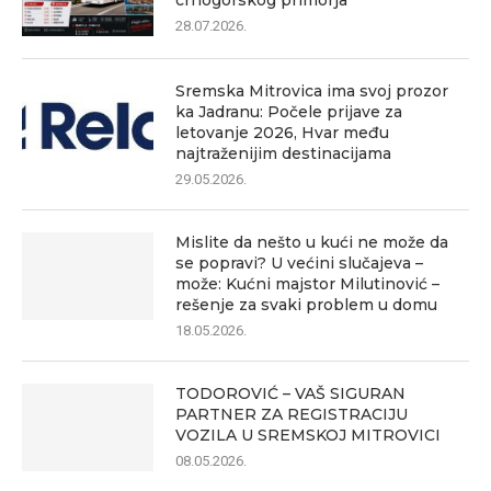
crnogorskog primorja
28.07.2026.
Sremska Mitrovica ima svoj prozor
ka Jadranu: Počele prijave za
letovanje 2026, Hvar među
najtraženijim destinacijama
29.05.2026.
Mislite da nešto u kući ne može da
se popravi? U većini slučajeva –
može: Kućni majstor Milutinović –
rešenje za svaki problem u domu
18.05.2026.
TODOROVIĆ – VAŠ SIGURAN
PARTNER ZA REGISTRACIJU
VOZILA U SREMSKOJ MITROVICI
08.05.2026.