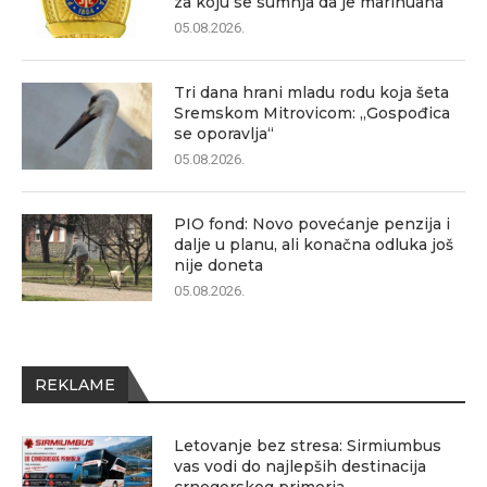
za koju se sumnja da je marihuana
05.08.2026.
Tri dana hrani mladu rodu koja šeta
Sremskom Mitrovicom: „Gospođica
se oporavlja“
05.08.2026.
PIO fond: Novo povećanje penzija i
dalje u planu, ali konačna odluka još
nije doneta
05.08.2026.
REKLAME
Letovanje bez stresa: Sirmiumbus
vas vodi do najlepših destinacija