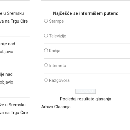
že u Sremsku
Najčešće se informišem putem:
va na Trgu Ćire
Štampe
Televizije
nije nad
Radija
objavio
Interneta
ije nad
Razgovora
objavio
Pogledaj rezultate glasanja
iže u Sremsku
Arhiva Glasanja
va na Trgu Ćire