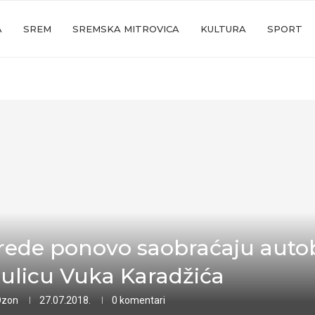
A
SREM
SREMSKA MITROVICA
KULTURA
SPORT
rede ponovo saobraćaju auto
 ulicu Vuka Karadžića
Ozon
27.07.2018.
0 komentari