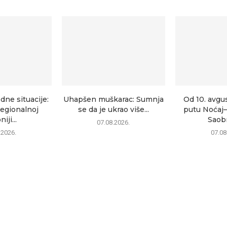
dne situacije:
Uhapšen muškarac: Sumnja
Od 10. avgu
egionalnoj
se da je ukrao više...
putu Noćaj
iji...
Saobr
07.08.2026.
.2026.
07.08