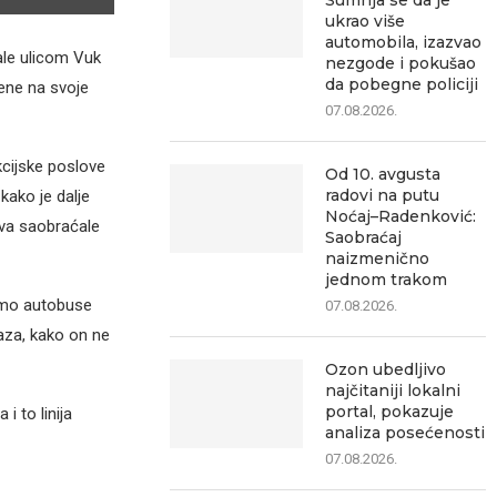
Sumnja se da je
ukrao više
automobila, izazvao
ale ulicom Vuk
nezgode i pokušao
da pobegne policiji
ćene na svoje
07.08.2026.
cijske poslove
Od 10. avgusta
radovi na putu
kako je dalje
Noćaj–Radenković:
ova saobraćale
Saobraćaj
naizmenično
jednom trakom
imo autobuse
07.08.2026.
aza, kako on ne
Ozon ubedljivo
najčitaniji lokalni
portal, pokazuje
 to linija
analiza posećenosti
07.08.2026.