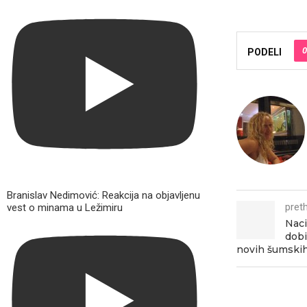
0
PODELI
Branislav Nedimović: Reakcija na objavljenu
pret
vest o minama u Ležimiru
Naci
dobi
novih šumski