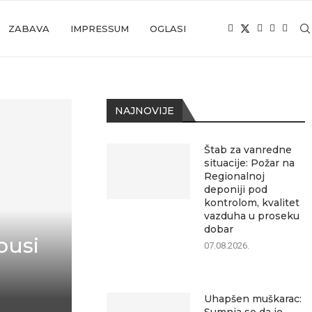
ZABAVA
IMPRESSUM
OGLASI
NAJNOVIJE
Štab za vanredne
situacije: Požar na
Regionalnoj
deponiji pod
kontrolom, kvalitet
vazduha u proseku
dobar
busi
07.08.2026.
Uhapšen muškarac: