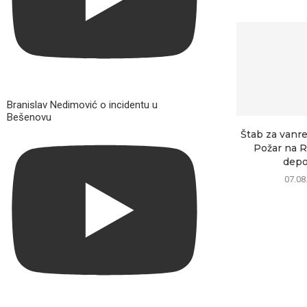
Branislav Nedimović o incidentu u
Bešenovu
Štab za vanre
Požar na R
depon
07.08