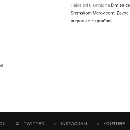
Hajde svi u setnju
na
Dim sa de
Sremskom Mitrovicom: Zavod 
preporuke za građane
ed
OK
TWITTER
INSTAGRAM
YOUTUBE