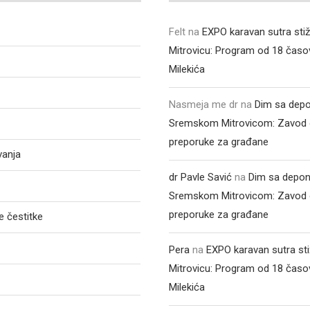
Felt
na
EXPO karavan sutra sti
Mitrovicu: Program od 18 časo
Milekića
Nasmeja me dr
na
Dim sa depo
Sremskom Mitrovicom: Zavod 
preporuke za građane
vanja
dr Pavle Savić
na
Dim sa depon
Sremskom Mitrovicom: Zavod 
preporuke za građane
 čestitke
Pera
na
EXPO karavan sutra st
Mitrovicu: Program od 18 časo
Milekića