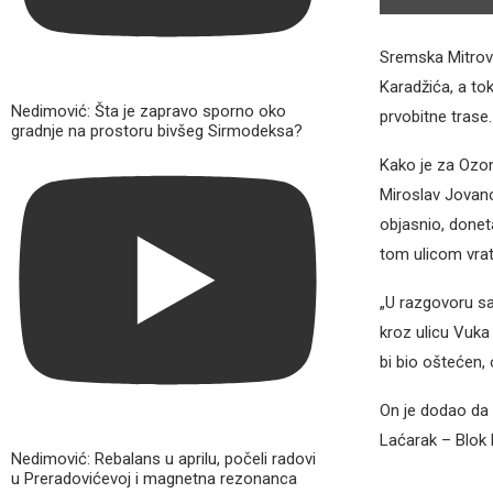
Sremska Mitrovi
Karadžića, a to
Nedimović: Šta je zapravo sporno oko
prvobitne trase.
gradnje na prostoru bivšeg Sirmodeksa?
Kako je za Ozon
Miroslav Jovanov
objasnio, donet
tom ulicom vrat
„U razgovoru s
kroz ulicu Vuka
bi bio oštećen,
On je dodao da 
Laćarak – Blok B
Nedimović: Rebalans u aprilu, počeli radovi
u Preradovićevoj i magnetna rezonanca