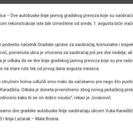
ca – Dve autobuske linije javnog gradskog prevoza koje su saobrać
kom rekonstrukcije iste bile izmeštene od srede, 1. avgusta biće vra
 podsetio načelnik Gradske uprave za saobraćaj, komunalne i inspek
ić, pomenuta ulica je otvorena za saobraćaj još pre dve nedelje, ali 
a je odluka da se dve linije gradskog javnog prevoza koje su pre rad
e na stare rute tek od prvog dana avgusta meseca.
a stručnim licima odlučili smo malo da sačekamo pre nego što pust
 Karadžića. Odluka je doneta prvenstveno zbog novog pešačkog prel
 odnosno kako bi se on dobro osušio“, rekao je Jovanović.
samo dve gradske autobuske linije saobraćaju ulicom Vuka Karadžića i
 i linija Laćarak – Mala Bosna.