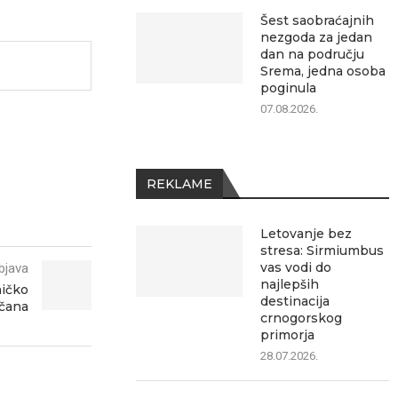
Šest saobraćajnih
nezgoda za jedan
dan na području
Srema, jedna osoba
poginula
07.08.2026.
REKLAME
Letovanje bez
stresa: Sirmiumbus
vas vodi do
bjava
najlepših
ničko
destinacija
včana
crnogorskog
primorja
28.07.2026.