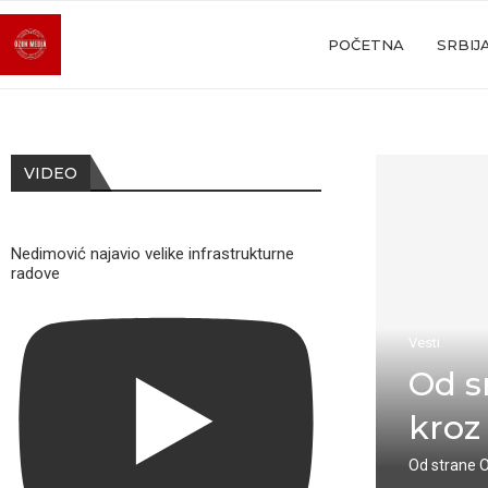
POČETNA
SRBIJ
VIDEO
Nedimović najavio velike infrastrukturne
radove
Vesti
Od s
kroz
Od strane