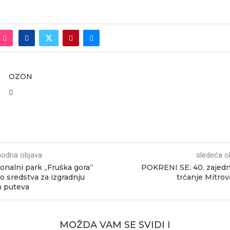
OZON
hodna objava
sledeća o
onalni park „Fruška gora“
POKRENI SE: 40. zajed
o sredstva za izgradnju
trčanje Mitro
h puteva
MOŽDA VAM SE SVIDI I