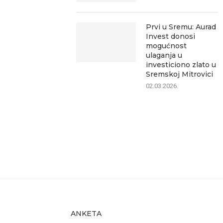
Prvi u Sremu: Aurad
Invest donosi
mogućnost
ulaganja u
investiciono zlato u
Sremskoj Mitrovici
02.03.2026.
ANKETA