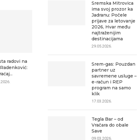
Sremska Mitrovica
ima svoj prozor ka
Jadranu: Počele
prijave za letovanje
2026, Hvar među
najtraženijim
destinacijama
29.05.2026.
sta radovi na
Srem-gas: Pouzdan
–Radenković:
partner uz
aćaj...
savremene usluge –
e-račun i REP
.2026.
program na samo
klik
17.03.2026.
Tegla Bar – od
Vračara do obale
Save
09.03.2026.