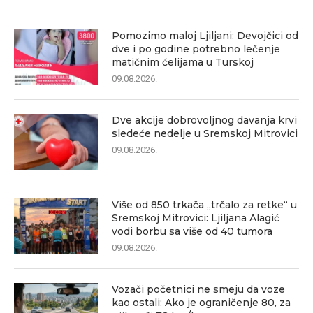
Pomozimo maloj Ljiljani: Devojčici od
dve i po godine potrebno lečenje
matičnim ćelijama u Turskoj
09.08.2026.
Dve akcije dobrovoljnog davanja krvi
sledeće nedelje u Sremskoj Mitrovici
09.08.2026.
Više od 850 trkača „trčalo za retke“ u
Sremskoj Mitrovici: Ljiljana Alagić
vodi borbu sa više od 40 tumora
09.08.2026.
Vozači početnici ne smeju da voze
kao ostali: Ako je ograničenje 80, za