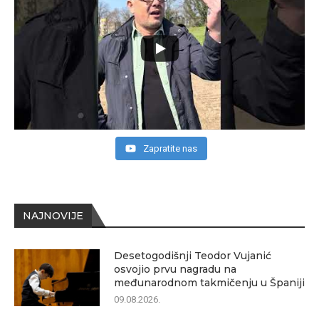
Zapratite nas
NAJNOVIJE
Desetogodišnji Teodor Vujanić
osvojio prvu nagradu na
međunarodnom takmičenju u Španiji
09.08.2026.