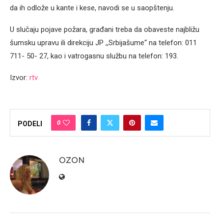
da ih odlože u kante i kese, navodi se u saopštenju.
U slučaju pojave požara, građani treba da obaveste najbližu
šumsku upravu ili direkciju JP ,,Srbijašume“ na telefon: 011
711- 50- 27, kao i vatrogasnu službu na telefon: 193.
Izvor:
rtv
0
PODELI
OZON