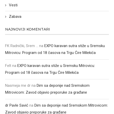
Vesti
Zabava
NAJNOVIJI KOMENTARI
FK Radnički, Srem ...
na
EXPO karavan sutra stiže u Sremsku
Mitrovicu: Program od 18 časova na Trgu Ćire Milekića
Felt
na
EXPO karavan sutra stiže u Sremsku Mitrovicu:
Program od 18 časova na Trgu Ćire Milekića
Nasmeja me dr
na
Dim sa deponije nad Sremskom
Mitrovicom: Zavod objavio preporuke za građane
dr Pavle Savić
na
Dim sa deponije nad Sremskom Mitrovicom:
Zavod objavio preporuke za građane