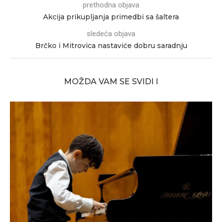
prethodna objava
Akcija prikupljanja primedbi sa šaltera
sledeća objava
Brčko i Mitrovica nastaviće dobru saradnju
MOŽDA VAM SE SVIDI I