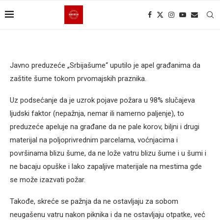
Javno preduzeće „Srbijašume“ uputilo je apel građanima da
zaštite šume tokom prvomajskih praznika.
Uz podsećanje da je uzrok pojave požara u 98% slučajeva
ljudski faktor (nepažnja, nemar ili namerno paljenje), to
preduzeće apeluje na građane da ne pale korov, biljni i drugi
materijal na poljoprivrednim parcelama, voćnjacima i
površinama blizu šume, da ne lože vatru blizu šume i u šumi i
ne bacaju opuške i lako zapaljive materijale na mestima gde
se može izazvati požar.
Takođe, skreće se pažnja da ne ostavljaju za sobom
neugašenu vatru nakon piknika i da ne ostavljaju otpatke, već