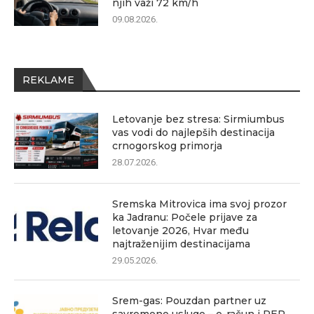
njih važi 72 km/h
09.08.2026.
REKLAME
Letovanje bez stresa: Sirmiumbus
vas vodi do najlepših destinacija
crnogorskog primorja
28.07.2026.
Sremska Mitrovica ima svoj prozor
ka Jadranu: Počele prijave za
letovanje 2026, Hvar među
najtraženijim destinacijama
29.05.2026.
Srem-gas: Pouzdan partner uz