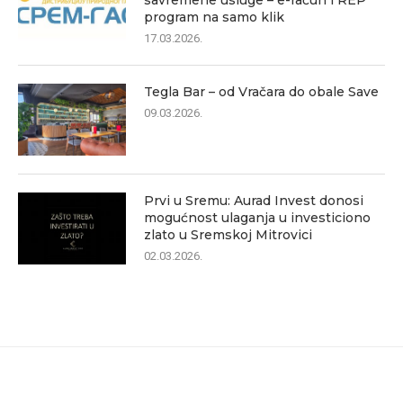
savremene usluge – e-račun i REP
program na samo klik
17.03.2026.
Tegla Bar – od Vračara do obale Save
09.03.2026.
Prvi u Sremu: Aurad Invest donosi
mogućnost ulaganja u investiciono
zlato u Sremskoj Mitrovici
02.03.2026.