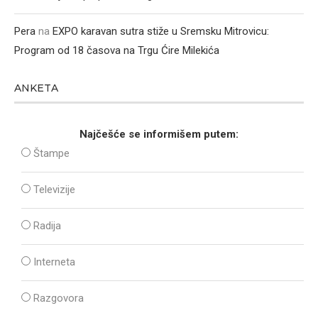
Pera
na
EXPO karavan sutra stiže u Sremsku Mitrovicu:
Program od 18 časova na Trgu Ćire Milekića
ANKETA
Najčešće se informišem putem:
Štampe
Televizije
Radija
Interneta
Razgovora