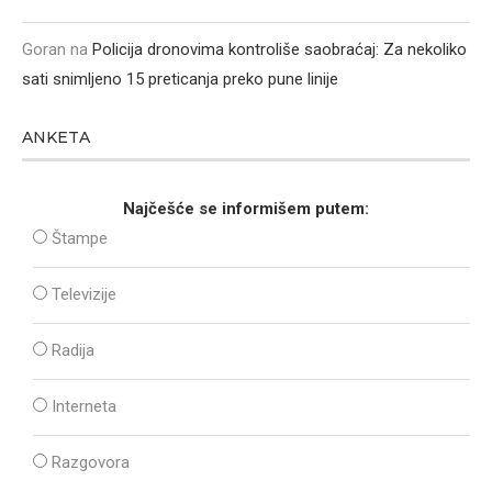
Goran
na
Policija dronovima kontroliše saobraćaj: Za nekoliko
sati snimljeno 15 preticanja preko pune linije
ANKETA
Najčešće se informišem putem:
Štampe
Televizije
Radija
Interneta
Razgovora