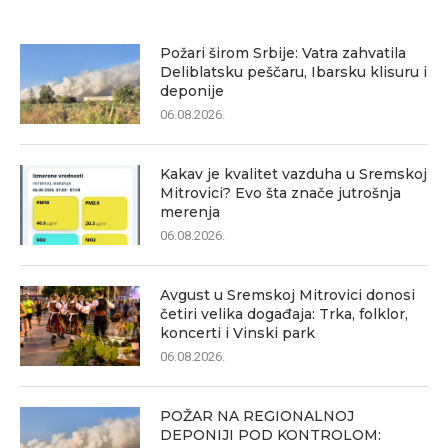
Požari širom Srbije: Vatra zahvatila
Deliblatsku peščaru, Ibarsku klisuru i
deponije
06.08.2026.
Kakav je kvalitet vazduha u Sremskoj
Mitrovici? Evo šta znače jutrošnja
merenja
06.08.2026.
Avgust u Sremskoj Mitrovici donosi
četiri velika događaja: Trka, folklor,
koncerti i Vinski park
06.08.2026.
POŽAR NA REGIONALNOJ
DEPONIJI POD KONTROLOM: