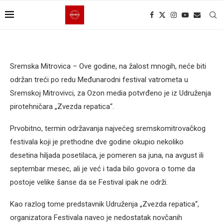
Sremska Mitrovica – Ove godine, na žalost mnogih, neće biti
održan treći po redu Međunarodni festival vatrometa u
Sremskoj Mitrovivci, za Ozon media potvrđeno je iz Udruženja
pirotehničara „Zvezda repatica“.
Prvobitno, termin održavanja najvećeg sremskomitrovačkog
festivala koji je prethodne dve godine okupio nekoliko
desetina hiljada posetilaca, je pomeren sa juna, na avgust ili
septembar mesec, ali je već i tada bilo govora o tome da
postoje velike šanse da se Festival ipak ne održi.
Kao razlog tome predstavnik Udruženja „Zvezda repatica“,
organizatora Festivala naveo je nedostatak novčanih