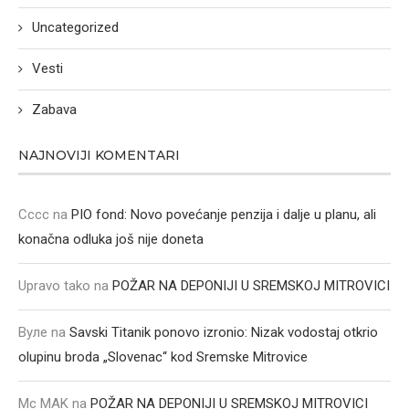
Uncategorized
Vesti
Zabava
NAJNOVIJI KOMENTARI
Cccc
na
PIO fond: Novo povećanje penzija i dalje u planu, ali
konačna odluka još nije doneta
Upravo tako
na
POŽAR NA DEPONIJI U SREMSKOJ MITROVICI
Вуле
na
Savski Titanik ponovo izronio: Nizak vodostaj otkrio
olupinu broda „Slovenac“ kod Sremske Mitrovice
Mc MAK
na
POŽAR NA DEPONIJI U SREMSKOJ MITROVICI