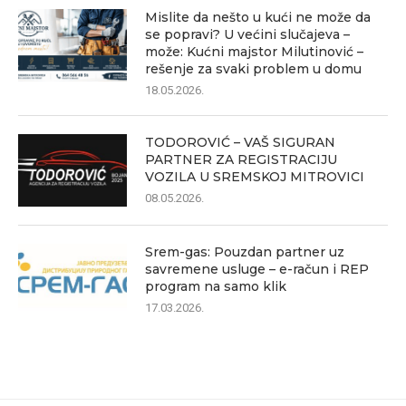
Mislite da nešto u kući ne može da
se popravi? U većini slučajeva –
može: Kućni majstor Milutinović –
rešenje za svaki problem u domu
18.05.2026.
TODOROVIĆ – VAŠ SIGURAN
PARTNER ZA REGISTRACIJU
VOZILA U SREMSKOJ MITROVICI
08.05.2026.
Srem-gas: Pouzdan partner uz
savremene usluge – e-račun i REP
program na samo klik
17.03.2026.