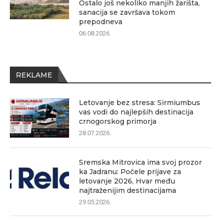
Ostalo još nekoliko manjih žarišta,
sanacija se završava tokom
prepodneva
06.08.2026.
REKLAME
Letovanje bez stresa: Sirmiumbus
vas vodi do najlepših destinacija
crnogorskog primorja
28.07.2026.
Sremska Mitrovica ima svoj prozor
ka Jadranu: Počele prijave za
letovanje 2026, Hvar među
najtraženijim destinacijama
29.05.2026.