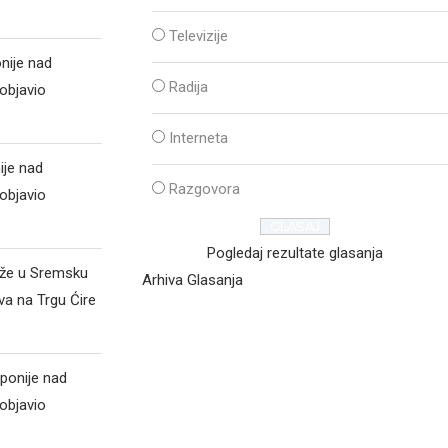
Televizije
nije nad
Radija
objavio
Interneta
ije nad
Razgovora
objavio
Pogledaj rezultate glasanja
iže u Sremsku
Arhiva Glasanja
va na Trgu Ćire
ponije nad
objavio