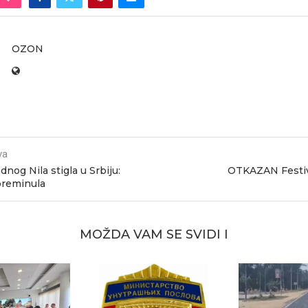
OZON
va
nog Nila stigla u Srbiju:
OTKAZAN Festiv
preminula
MOŽDA VAM SE SVIDI I