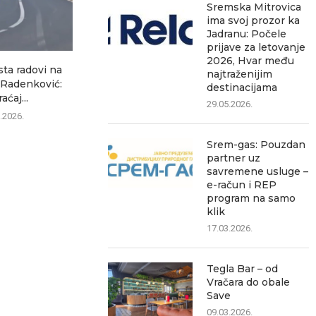
Sremska Mitrovica
ima svoj prozor ka
Jadranu: Počele
prijave za letovanje
2026, Hvar među
sta radovi na
Ozon ubedljivo najčitaniji
Šest saobrać
najtraženijim
–Radenković:
lokalni portal, pokazuje
za jedan dan 
destinacijama
aćaj...
analiza posećenosti
07.0
29.05.2026.
.2026.
07.08.2026.
Srem-gas: Pouzdan
partner uz
savremene usluge –
e-račun i REP
program na samo
klik
17.03.2026.
Tegla Bar – od
Vračara do obale
Save
09.03.2026.