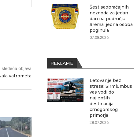
Šest saobraćajnih
nezgoda za jedan
dan na području
Srema, jedna osoba
poginula
07.08.2026.
REKLAME
sledeća objava
ala vatrometa
Letovanje bez
stresa: Sirmiumbus
vas vodi do
najlepših
destinacija
crnogorskog
primorja
28.07.2026.