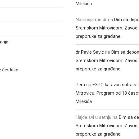
Milekića
Nasmeja me dr
na
Dim sa depo
Sremskom Mitrovicom: Zavod 
preporuke za građane
anja
dr Pavle Savić
na
Dim sa depon
Sremskom Mitrovicom: Zavod 
preporuke za građane
 čestitke
Pera
na
EXPO karavan sutra st
Mitrovicu: Program od 18 časo
Milekića
Hajde svi u setnju
na
Dim sa de
Sremskom Mitrovicom: Zavod 
preporuke za građane