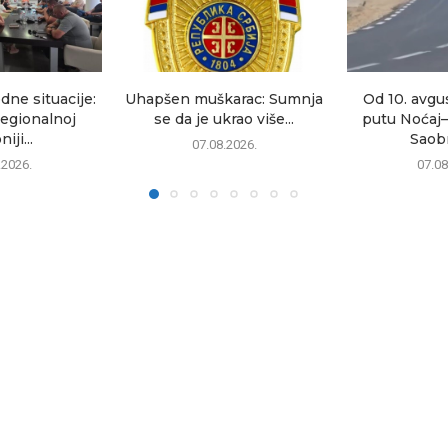
dne situacije:
Uhapšen muškarac: Sumnja
Od 10. avgu
egionalnoj
se da je ukrao više...
putu Noćaj
iji...
Saobr
07.08.2026.
.2026.
07.08