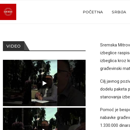
POČETNA
SRBIJA
Sremska Mitrov
VIDEO
izbeglice raspi
izbeglica kroz
građevinski mate
Cilj javnog poz
dodelu paketa p
stanovanja izbeg
Pomoć je bespo
nabavke građevi
1.330.000 dina