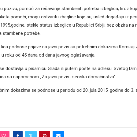
u pozivu, pomoć za rešavanje stambenih potreba izbeglica, kroz ku
aketa pomoći, mogu ostvariti izbeglice koje su, usled događaja iz pe
995.godine, stekle status izbeglice u Republici Srbiji, bez obzira na 
a stambene potrebe.
lica podnose prijave na javni poziv sa potrebnim dokazima Komisiji 
, u roku od 45 dana od dana javnog oglašavanja.
e dostavlja u pisarnicu Grada ili putem pošte na adresu: Svetog Dimit
ica sa napomenom „Za javni poziv- seoska domaćinstva” .
ebnim dokazima se podnose u periodu od 20. jula 2015. godine do 3.