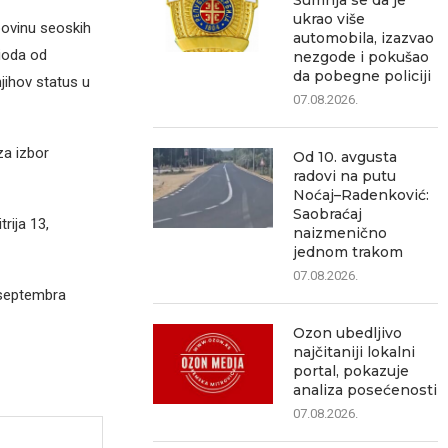
Sumnja se da je
ukrao više
povinu seoskih
automobila, izazvao
rioda od
nezgode i pokušao
da pobegne policiji
njihov status u
07.08.2026.
za izbor
Od 10. avgusta
radovi na putu
Noćaj–Radenković:
Saobraćaj
rija 13,
naizmenično
jednom trakom
07.08.2026.
 septembra
Ozon ubedljivo
najčitaniji lokalni
portal, pokazuje
analiza posećenosti
07.08.2026.