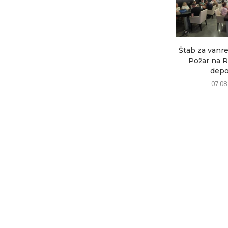
Štab za vanre
Požar na R
depon
07.08