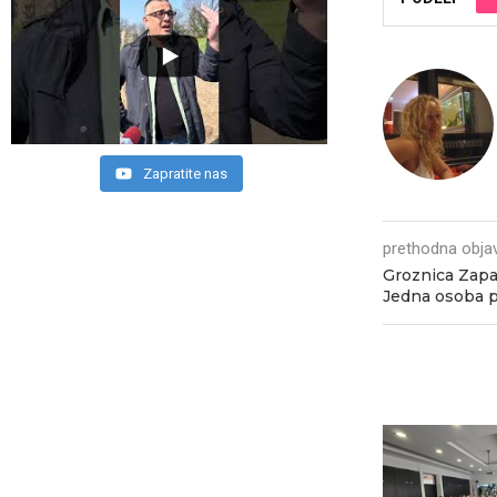
Zapratite nas
prethodna obja
Groznica Zapad
Jedna osoba 