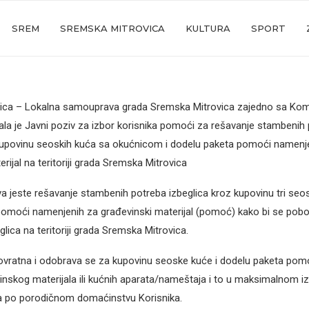
SREM
SREMSKA MITROVICA
KULTURA
SPORT
ica – Lokalna samouprava grada Sremska Mitrovica zajedno sa Kom
sala je Javni poziv za izbor korisnika pomoći za rešavanje stambenih
 kupovinu seoskih kuća sa okućnicom i dodelu paketa pomoći namenj
rijal na teritoriji grada Sremska Mitrovica
iva jeste rešavanje stambenih potreba izbeglica kroz kupovinu tri seo
omoći namenjenih za građevinski materijal (pomoć) kako bi se pobolj
lica na teritoriji grada Sremska Mitrovica.
vratna i odobrava se za kupovinu seoske kuće i dodelu paketa pomo
nskog materijala ili kućnih aparata/nameštaja i to u maksimalnom i
ra po porodičnom domaćinstvu Korisnika.