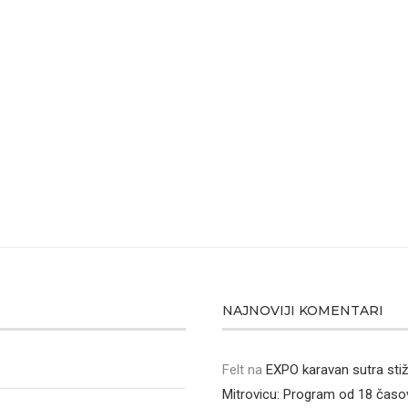
NAJNOVIJI KOMENTARI
Felt
na
EXPO karavan sutra sti
Mitrovicu: Program od 18 časo