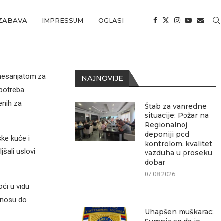
ZABAVA
IMPRESSUM
OGLASI
esarijatom za
NAJNOVIJE
 potreba
enih za
Štab za vanredne
situacije: Požar na
Regionalnoj
deponiji pod
ske kuće i
kontrolom, kvalitet
šali uslovi
vazduha u proseku
dobar
07.08.2026.
ći u vidu
znosu do
Uhapšen muškarac: