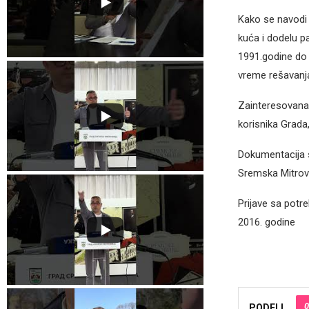
Kako se navodi 
kuća i dodelu p
1991.godine do 1
vreme rešavanj
Zainteresovana 
korisnika Grada
Dokumentacija s
Sremska Mitrov
Prijave sa potr
2016. godine
0
PODELI