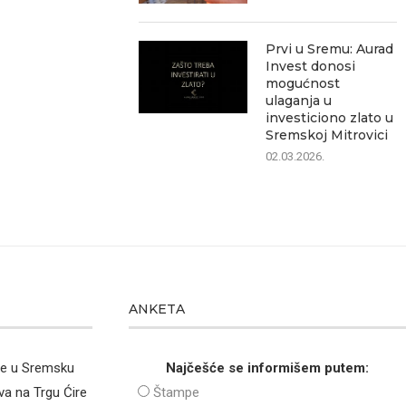
Prvi u Sremu: Aurad
Invest donosi
mogućnost
ulaganja u
investiciono zlato u
Sremskoj Mitrovici
02.03.2026.
ANKETA
že u Sremsku
Najčešće se informišem putem:
va na Trgu Ćire
Štampe