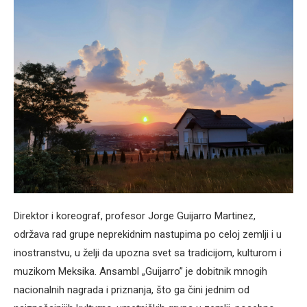
Direktor i koreograf, profesor Jorge Guijarro Martinez,
održava rad grupe neprekidnim nastupima po celoj zemlji i u
inostranstvu, u želji da upozna svet sa tradicijom, kulturom i
muzikom Meksika. Ansambl „Guijarro” je dobitnik mnogih
nacionalnih nagrada i priznanja, što ga čini jednim od