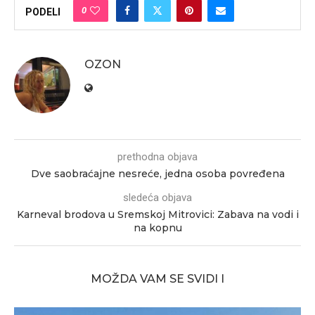
0
PODELI
OZON
prethodna objava
Dve saobraćajne nesreće, jedna osoba povređena
sledeća objava
Karneval brodova u Sremskoj Mitrovici: Zabava na vodi i
na kopnu
MOŽDA VAM SE SVIDI I