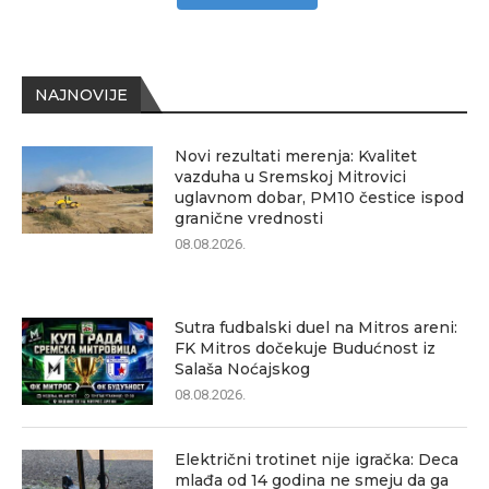
NAJNOVIJE
Novi rezultati merenja: Kvalitet
vazduha u Sremskoj Mitrovici
uglavnom dobar, PM10 čestice ispod
granične vrednosti
08.08.2026.
Sutra fudbalski duel na Mitros areni:
FK Mitros dočekuje Budućnost iz
Salaša Noćajskog
08.08.2026.
Električni trotinet nije igračka: Deca
mlađa od 14 godina ne smeju da ga