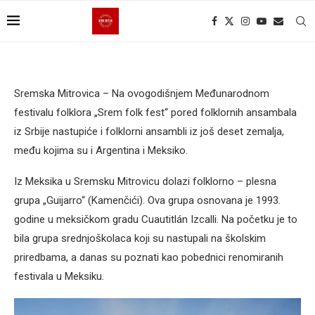
Sremska Mitrovica – Na ovogodišnjem Međunarodnom
festivalu folklora „Srem folk fest“ pored folklornih ansambala
iz Srbije nastupiće i folklorni ansambli iz još deset zemalja,
među kojima su i Argentina i Meksiko.
Iz Meksika u Sremsku Mitrovicu dolazi folklorno – plesna
grupa „Guijarro“ (Kamenčići). Ova grupa osnovana je 1993.
godine u meksičkom gradu Cuautitlán Izcalli. Na početku je to
bila grupa srednjoškolaca koji su nastupali na školskim
priredbama, a danas su poznati kao pobednici renomiranih
festivala u Meksiku.