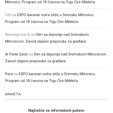
Mitrovicu: Program od 18 časova na Trgu Ćire Milekića
Felt
na
EXPO karavan sutra stiže u Sremsku Mitrovicu:
Program od 18 časova na Trgu Ćire Milekića
Nasmeja me dr
na
Dim sa deponije nad Sremskom
Mitrovicom: Zavod objavio preporuke za građane
dr Pavle Savić
na
Dim sa deponije nad Sremskom Mitrovicom:
Zavod objavio preporuke za građane
Pera
na
EXPO karavan sutra stiže u Sremsku Mitrovicu:
Program od 18 časova na Trgu Ćire Milekića
ANKETA
Najčešće se informišem putem: