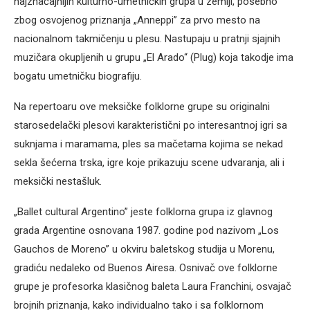
najznačajnijih kulturno-umetničkih grupa u zemlji, posebno
zbog osvojenog priznanja „Anneppi” za prvo mesto na
nacionalnom takmičenju u plesu. Nastupaju u pratnji sjajnih
muzičara okupljenih u grupu „El Arado“ (Plug) koja takodje ima
bogatu umetničku biografiju.
Na repertoaru ove meksičke folklorne grupe su originalni
starosedelački plesovi karakteristični po interesantnoj igri sa
suknjama i maramama, ples sa mačetama kojima se nekad
sekla šećerna trska, igre koje prikazuju scene udvaranja, ali i
meksički nestašluk.
„Ballet cultural Argentino” jeste folklorna grupa iz glavnog
grada Argentine osnovana 1987. godine pod nazivom „Los
Gauchos de Moreno” u okviru baletskog studija u Morenu,
gradiću nedaleko od Buenos Airesa. Osnivač ove folklorne
grupe je profesorka klasičnog baleta Laura Franchini, osvajač
brojnih priznanja, kako individualno tako i sa folklornom