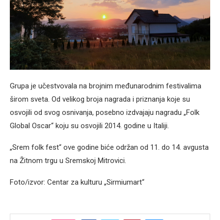
Grupa je učestvovala na brojnim međunarodnim festivalima
širom sveta. Od velikog broja nagrada i priznanja koje su
osvojili od svog osnivanja, posebno izdvajaju nagradu „Folk
Global Oscar“ koju su osvojili 2014. godine u Italiji.
„Srem folk fest“ ove godine biće održan od 11. do 14. avgusta
na Žitnom trgu u Sremskoj Mitrovici.
Foto/izvor: Centar za kulturu „Sirmiumart“