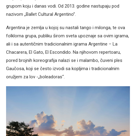
grupom koju i danas vodi. Od 2013. godine nastupaju pod
nazivom „Ballet Cultural Argentino”.
Argentina je zemlja u kojoj su nastali tango i milonga, te ova
folklorna grupa, publiku širom sveta upoznaje sa ovim igrama,
ali i sa autentičnim tradicionalnim igrama Argentine – La
Chacarera, El Gato, El Escondido. Na njihovom repertoaru,
pored brojnih koreografija nalazi se i malambo, čuveni ples
Gaučosa, koji se često izvodi sa kopljima i tradicionalnim
oružjem za lov -„boleadoras“.