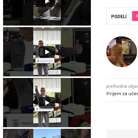
0
PODELI
prethodna obja
Prijem za uče