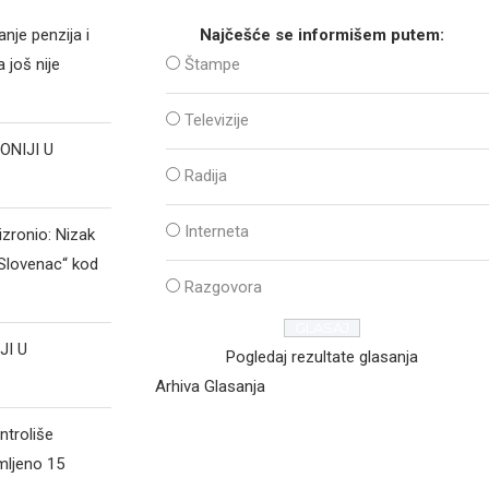
nje penzija i
Najčešće se informišem putem:
 još nije
Štampe
Televizije
ONIJI U
Radija
Interneta
izronio: Nizak
„Slovenac“ kod
Razgovora
JI U
Pogledaj rezultate glasanja
Arhiva Glasanja
ntroliše
mljeno 15