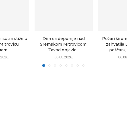
sutra stiže u
Dim sa deponije nad
Požari širom
itrovicu:
Sremskom Mitrovicom:
zahvatila 
am...
Zavod objavio...
peščaru, 
.2026.
06.08.2026.
06.08