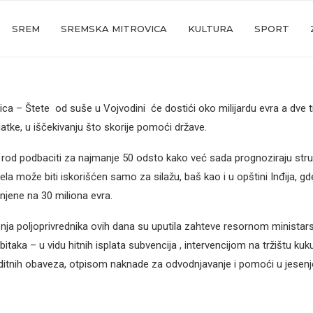
SREM
SREMSKA MITROVICA
KULTURA
SPORT
ca – Štete od suše u Vojvodini će dostići oko milijardu evra a dve t
atke, u iščekivanju što skorije pomoći države.
će rod podbaciti za najmanje 50 odsto kako već sada prognoziraju stru
ela može biti iskorišćen samo za silažu, baš kao i u opštini Inđija, g
njene na 30 miliona evra.
ja poljoprivrednika ovih dana su uputila zahteve resornom minista
taka – u vidu hitnih isplata subvencija , intervencijom na tržištu kuk
itnih obaveza, otpisom naknade za odvodnjavanje i pomoći u jesenjo