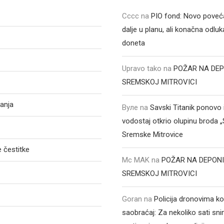
Cccc
na
PIO fond: Novo poveća
dalje u planu, ali konačna odluka
doneta
Upravo tako
na
POŽAR NA DEP
SREMSKOJ MITROVICI
anja
Вуле
na
Savski Titanik ponovo 
vodostaj otkrio olupinu broda 
Sremske Mitrovice
 čestitke
Mc MAK
na
POŽAR NA DEPONI
SREMSKOJ MITROVICI
Goran
na
Policija dronovima ko
saobraćaj: Za nekoliko sati sni