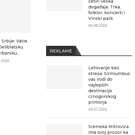
četiri velika
događaja: Trka,
folklor, koncerti i
Vinski park
06.08.2026.
 Srbije: Vatra
Kakav je kvalitet vazduha u
Avgust u Srem
Deliblatsku
Sremskoj Mitrovici? Evo...
donosi če
REKLAME
Ibarsku...
događ
06.08.2026.
.2026.
06.0
Letovanje bez
stresa: Sirmiumbus
vas vodi do
najlepših
destinacija
crnogorskog
primorja
28.07.2026.
Sremska Mitrovica
ima svoj prozor ka