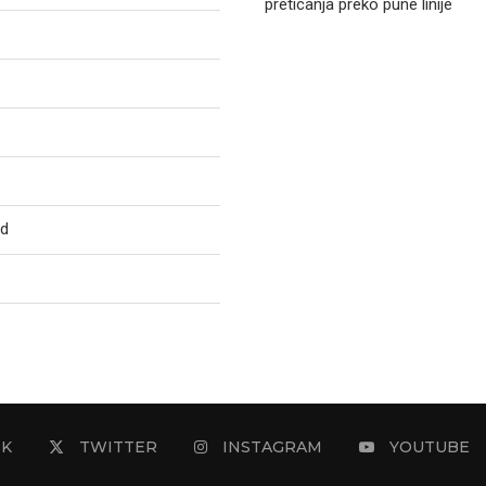
preticanja preko pune linije
ed
OK
TWITTER
INSTAGRAM
YOUTUBE