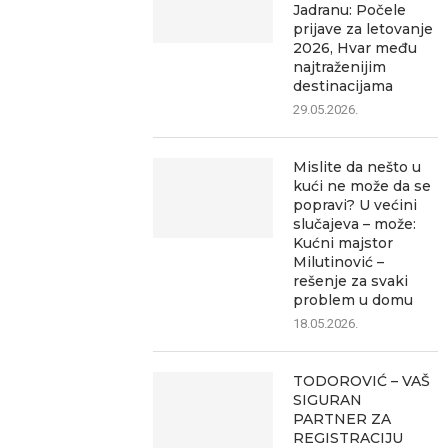
Jadranu: Počele
prijave za letovanje
2026, Hvar među
najtraženijim
destinacijama
29.05.2026.
Mislite da nešto u
kući ne može da se
popravi? U većini
slučajeva – može:
Kućni majstor
Milutinović –
rešenje za svaki
problem u domu
18.05.2026.
TODOROVIĆ – VAŠ
SIGURAN
PARTNER ZA
REGISTRACIJU