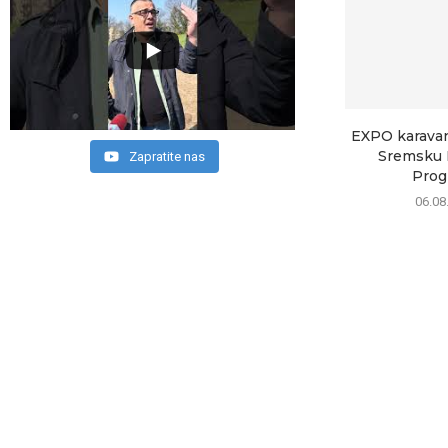
EXPO karavan 
Sremsku M
Zapratite nas
Progr
06.08