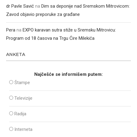
dr Pavle Savić
na
Dim sa deponije nad Sremskom Mitrovicom:
Zavod objavio preporuke za građane
Pera
na
EXPO karavan sutra stiže u Sremsku Mitrovicu:
Program od 18 časova na Trgu Ćire Milekića
ANKETA
Najčešće se informišem putem:
Štampe
Televizije
Radija
Interneta