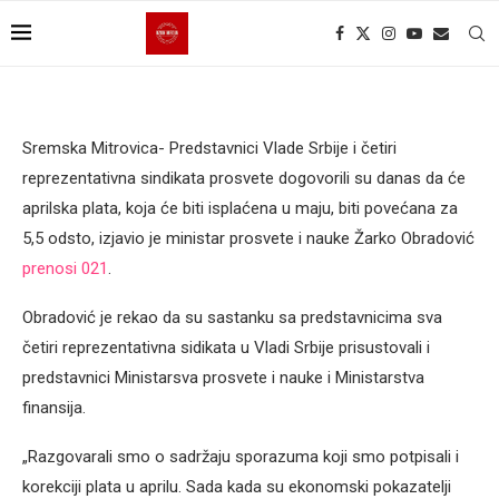
Sremska Mitrovica- Predstavnici Vlade Srbije i četiri
reprezentativna sindikata prosvete dogovorili su danas da će
aprilska plata, koja će biti isplaćena u maju, biti povećana za
5,5 odsto, izjavio je ministar prosvete i nauke Žarko Obradović
prenosi 021
.
Obradović je rekao da su sastanku sa predstavnicima sva
četiri reprezentativna sidikata u Vladi Srbije prisustovali i
predstavnici Ministarsva prosvete i nauke i Ministarstva
finansija.
„Razgovarali smo o sadržaju sporazuma koji smo potpisali i
korekciji plata u aprilu. Sada kada su ekonomski pokazatelji