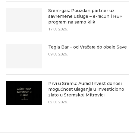
Srem-gas: Pouzdan partner uz
savremene usluge – e-račun i REP
program na samo klik
17.03.2026.
Tegla Bar – od Vračara do obale Save
09.03.2026.
Prvi u Sremu: Aurad Invest donosi
mogućnost ulaganja u investiciono
zlato u Sremskoj Mitrovici
02.03.2026.