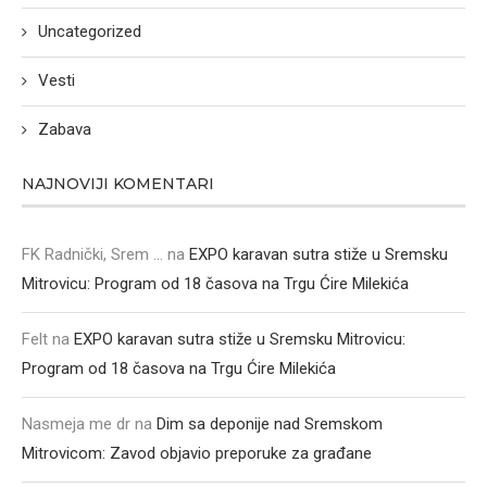
Uncategorized
Vesti
Zabava
NAJNOVIJI KOMENTARI
FK Radnički, Srem ...
na
EXPO karavan sutra stiže u Sremsku
Mitrovicu: Program od 18 časova na Trgu Ćire Milekića
Felt
na
EXPO karavan sutra stiže u Sremsku Mitrovicu:
Program od 18 časova na Trgu Ćire Milekića
Nasmeja me dr
na
Dim sa deponije nad Sremskom
Mitrovicom: Zavod objavio preporuke za građane