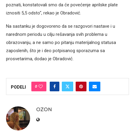
poznati, konstatovali smo da će povećenje aprilske plate
iznositi 5,5 odsto“, rekao je Obradović.
Na sastanku je dogovoreno da se razgovori nastave i u
narednom periodu u cilju rešavanja svih problema u
obrazovanju, a ne samo po pitanju materijalnog statusa
zaposlenih, što je i deo potpisanog sporazuma sa
prosvetarima, dodao je Obradović.
0
PODELI
OZON