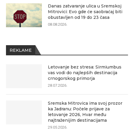
Danas zatvaranje ulica u Sremskoj
Mitrovici: Evo gde će saobraćaj biti
obustavljen od 19 do 23 časa
08.08.2026.
REKLAME
Letovanje bez stresa: Sirmiumbus
vas vodi do najlepših destinacija
crnogorskog primorja
28.07.2026.
Sremska Mitrovica ima svoj prozor
ka Jadranu: Počele prijave za
letovanje 2026, Hvar među
najtraženijim destinacijama
29.05.2026.