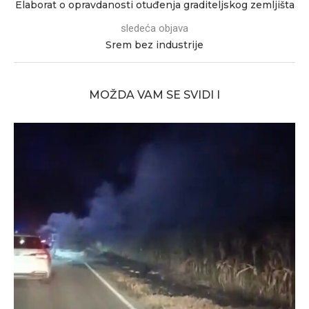
Elaborat o opravdanosti otuđenja graditeljskog zemljišta
sledeća objava
Srem bez industrije
MOŽDA VAM SE SVIDI I