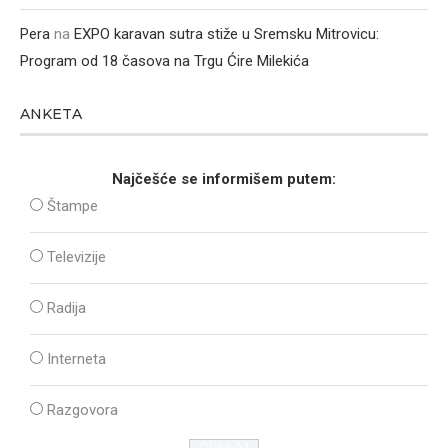
Pera
na
EXPO karavan sutra stiže u Sremsku Mitrovicu:
Program od 18 časova na Trgu Ćire Milekića
ANKETA
Najčešće se informišem putem:
Štampe
Televizije
Radija
Interneta
Razgovora