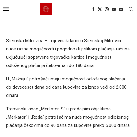
Sremska Mitrovica – Trgovinski lanci u Sremskoj Mitrovici
nude razne mogućnosti i pogodnosti prilikom plaćanja računa
uključujući sopstvene trgovačke kartice i mogućnost
odloženog plaćanja čekovima i do 180 dana.
U „Maksiju“ potrošači imaju mogućnost odloženog plaćanja
do devedeset dana od dana kupovine za iznos veći od 2.000
dinara.
Trgovinski lanac „Merkator-S“ u prodajnim objektima
„Merkator“ i „Roda“ potrošačima nude mogućnost odloženog
plaćanja čekovima do 90 dana za kupovine preko 5.000 dinara.