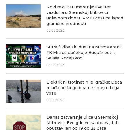
Novi rezultati merenja: Kvalitet
vazduha u Sremskoj Mitrovici
uglavnom dobar, PM10 čestice ispod
granične vrednosti
08.08.2026.
Sutra fudbalski duel na Mitros areni:
FK Mitros dočekuje Budućnost iz
Salaša Noćajskog
08.08.2026.
Električni trotinet nije igračka: Deca
mlađa od 14 godina ne smeju da ga
voze
08.08.2026.
Danas zatvaranje ulica u Sremskoj
Mitrovici: Evo gde će saobraćaj biti
obustavljen od 19 do 23 časa