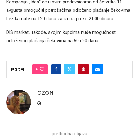
Kompanija „Idea“ će u svim prodavnicama od četvrtka 11.
avgusta omogućiti potrošačima odloženo plaćanje čekovima
bez kamate na 120 dana za iznos preko 2.000 dinara.
DIS marketi, takođe, svojim kupcima nude mogućnost
odloženog plaćanja čekovima na 60 i 90 dana.
0
PODELI
OZON
prethodna objava