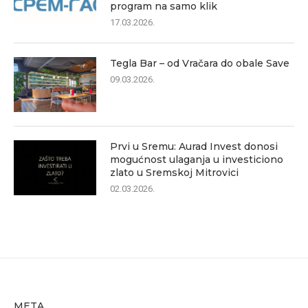
program na samo klik
17.03.2026.
Tegla Bar – od Vračara do obale Save
09.03.2026.
Prvi u Sremu: Aurad Invest donosi
mogućnost ulaganja u investiciono
zlato u Sremskoj Mitrovici
02.03.2026.
META