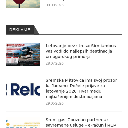
08.08.2026.
REKLAME
Letovanje bez stresa: Sirmiumbus
vas vodi do najlepših destinacija
crnogorskog primorja
28.07.2026.
Sremska Mitrovica ima svoj prozor
ka Jadranu: Počele prijave za
letovanje 2026, Hvar među
najtraženijim destinacijama
29.05.2026.
Srem-gas: Pouzdan partner uz
savremene usluge – e-račun i REP