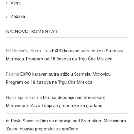
Vesti
Zabava
NAJNOVIJI KOMENTARI
FK Radnički, Srem ...
na
EXPO karavan sutra stiže u Sremsku
Mitrovicu: Program od 18 časova na Trgu Ćire Milekića
Felt
na
EXPO karavan sutra stiže u Sremsku Mitrovicu:
Program od 18 časova na Trgu Ćire Milekića
Nasmeja me dr
na
Dim sa deponije nad Sremskom
Mitrovicom: Zavod objavio preporuke za građane
dr Pavle Savić
na
Dim sa deponije nad Sremskom Mitrovicom:
Zavod objavio preporuke za građane