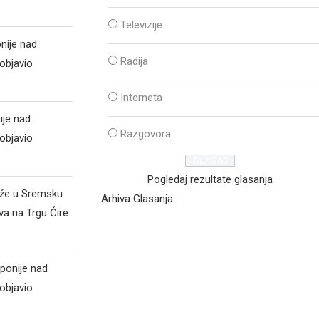
Televizije
nije nad
Radija
objavio
Interneta
ije nad
Razgovora
objavio
Pogledaj rezultate glasanja
iže u Sremsku
Arhiva Glasanja
va na Trgu Ćire
ponije nad
objavio