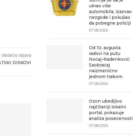
Sumnja se da je
ukrao više
automobila, izazvao
nezgode i pokušao
da pobegne policiji
07.08.2026.
Od 10. avgusta
radovi na putu
sledeća objava
Noćaj–Radenković:
TSKI DISKOVI
Saobraćaj
naizmenično
jednom trakom
07.08.2026.
Ozon ubedljivo
najčitaniji lokalni
portal, pokazuje
analiza posećenosti
07.08.2026.