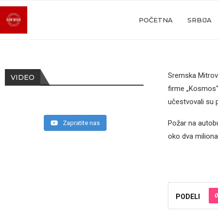
POČETNA
SRBIJA
Sremska Mitrovi
VIDEO
firme „Kosmos“ 
učestvovаli su 
Požаr nа аutobus
Zapratite nas
oko dvа milionа
0
PODELI