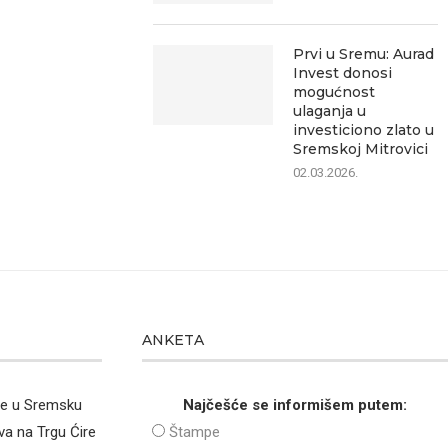
Prvi u Sremu: Aurad
Invest donosi
mogućnost
ulaganja u
investiciono zlato u
Sremskoj Mitrovici
02.03.2026.
ANKETA
že u Sremsku
Najčešće se informišem putem:
va na Trgu Ćire
Štampe