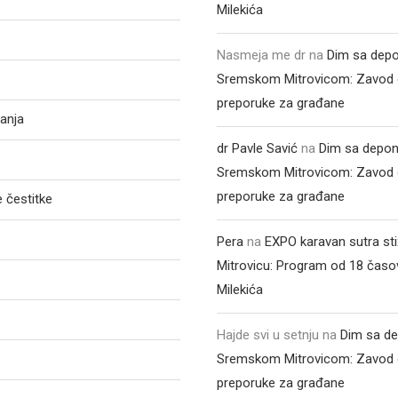
Milekića
Nasmeja me dr
na
Dim sa depo
Sremskom Mitrovicom: Zavod 
preporuke za građane
anja
dr Pavle Savić
na
Dim sa depon
Sremskom Mitrovicom: Zavod 
preporuke za građane
 čestitke
Pera
na
EXPO karavan sutra st
Mitrovicu: Program od 18 časo
Milekića
Hajde svi u setnju
na
Dim sa de
Sremskom Mitrovicom: Zavod 
preporuke za građane