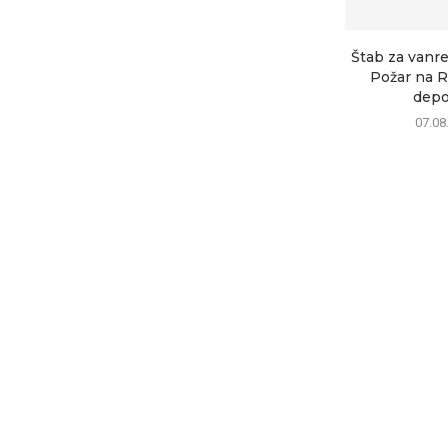
Štab za vanre
Požar na R
depon
07.08