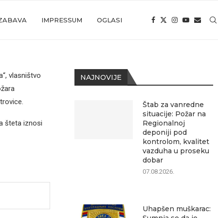
ZABAVA
IMPRESSUM
OGLASI
“, vlаsništvo
NAJNOVIJE
ožаrа
trovice.
Štab za vanredne
situacije: Požar na
а štetа iznosi
Regionalnoj
deponiji pod
kontrolom, kvalitet
vazduha u proseku
dobar
07.08.2026.
Uhapšen muškarac: