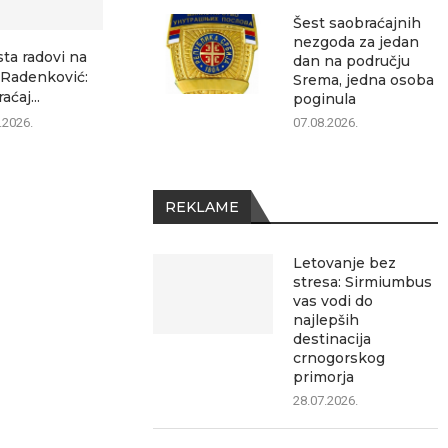
Šest saobraćajnih
nezgoda za jedan
sta radovi na
dan na području
–Radenković:
Srema, jedna osoba
aćaj...
poginula
.2026.
07.08.2026.
REKLAME
Letovanje bez
stresa: Sirmiumbus
vas vodi do
najlepših
destinacija
crnogorskog
primorja
28.07.2026.