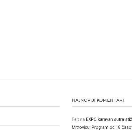
NAJNOVIJI KOMENTARI
Felt
na
EXPO karavan sutra sti
Mitrovicu: Program od 18 časo