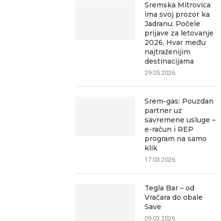
Sremska Mitrovica
ima svoj prozor ka
Jadranu: Počele
prijave za letovanje
2026, Hvar među
najtraženijim
destinacijama
29.05.2026.
Srem-gas: Pouzdan
partner uz
savremene usluge –
e-račun i REP
program na samo
klik
17.03.2026.
Tegla Bar – od
Vračara do obale
Save
09.03.2026.