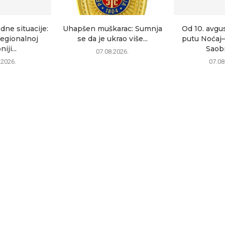
dne situacije:
Uhapšen muškarac: Sumnja
Od 10. avgu
egionalnoj
se da je ukrao više...
putu Noćaj
iji...
Saobr
07.08.2026.
.2026.
07.08