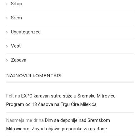
Srbija
Srem
Uncategorized
Vesti
Zabava
NAJNOVIJI KOMENTARI
Felt
na
EXPO karavan sutra stiže u Sremsku Mitrovicu:
Program od 18 časova na Trgu Ćire Milekića
Nasmeja me dr
na
Dim sa deponije nad Sremskom
Mitrovicom: Zavod objavio preporuke za građane