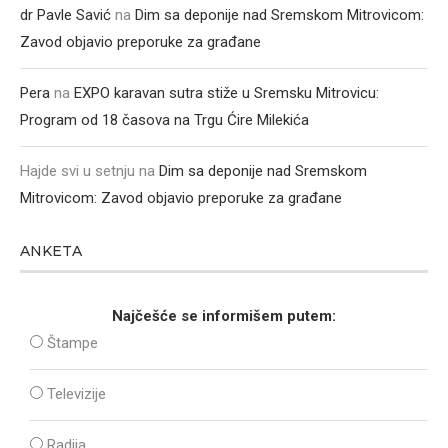
dr Pavle Savić
na
Dim sa deponije nad Sremskom Mitrovicom:
Zavod objavio preporuke za građane
Pera
na
EXPO karavan sutra stiže u Sremsku Mitrovicu:
Program od 18 časova na Trgu Ćire Milekića
Hajde svi u setnju
na
Dim sa deponije nad Sremskom
Mitrovicom: Zavod objavio preporuke za građane
ANKETA
Najčešće se informišem putem:
Štampe
Televizije
Radija