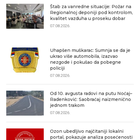
Štab za vanredne situacije: Požar na
Regionalnoj deponiji pod kontrolom,
kvalitet vazduha u proseku dobar
07.08.2026.
Uhapšen muškarac: Sumnja se da je
ukrao više automobila, izazvao
nezgode i pokušao da pobegne
policiji
07.08.2026.
Od 10. avgusta radovi na putu Noćaj–
Radenković: Saobraćaj naizmenično
jednom trakom
07.08.2026.
Ozon ubedljivo najčitaniji lokalni
portal, pokazuje analiza posećenosti