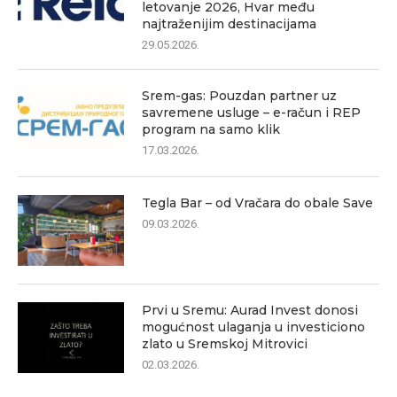
letovanje 2026, Hvar među
najtraženijim destinacijama
29.05.2026.
Srem-gas: Pouzdan partner uz
savremene usluge – e-račun i REP
program na samo klik
17.03.2026.
Tegla Bar – od Vračara do obale Save
09.03.2026.
Prvi u Sremu: Aurad Invest donosi
mogućnost ulaganja u investiciono
zlato u Sremskoj Mitrovici
02.03.2026.