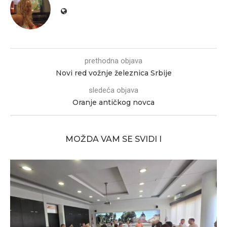
prethodna objava
Novi red vožnje železnica Srbije
sledeća objava
Oranje antičkog novca
MOŽDA VAM SE SVIDI I