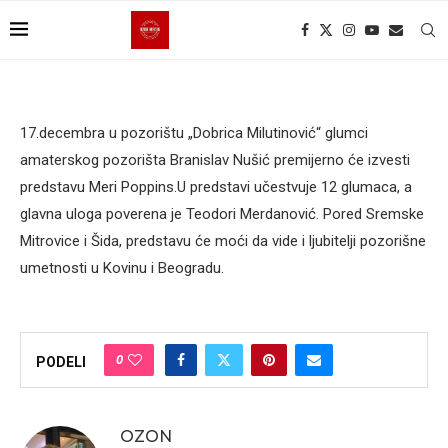
17.decembra u pozorištu „Dobrica Milutinović“ glumci
amaterskog pozorišta Branislav Nušić premijerno će izvesti
predstavu Meri Poppins.U predstavi učestvuje 12 glumaca, a
glavna uloga poverena je Teodori Merdanović. Pored Sremske
Mitrovice i Šida, predstavu će moći da vide i ljubitelji pozorišne
umetnosti u Kovinu i Beogradu.
0
PODELI
OZON