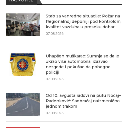
NAJNOVIJE
Štab za vanredne situacije: Požar na
Regionalnoj deponiji pod kontrolom,
kvalitet vazduha u proseku dobar
07.08.2026.
Uhapšen muškarac: Sumnja se da je
ukrao više automobila, izazvao
nezgode i pokušao da pobegne
policiji
07.08.2026.
Od 10. avgusta radovi na putu Noćaj–
Radenković: Saobraćaj naizmenično
jednom trakom
07.08.2026.