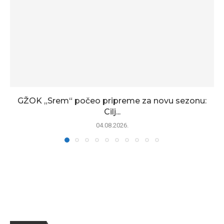
GŽOK „Srem“ počeo pripreme za novu sezonu:
Cilj...
04.08.2026.