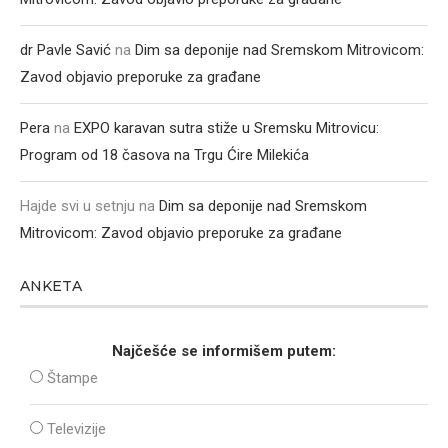
dr Pavle Savić
na
Dim sa deponije nad Sremskom Mitrovicom:
Zavod objavio preporuke za građane
Pera
na
EXPO karavan sutra stiže u Sremsku Mitrovicu:
Program od 18 časova na Trgu Ćire Milekića
Hajde svi u setnju
na
Dim sa deponije nad Sremskom
Mitrovicom: Zavod objavio preporuke za građane
ANKETA
Najčešće se informišem putem:
Štampe
Televizije