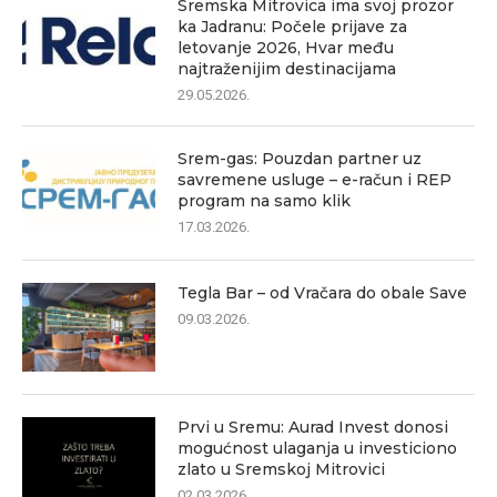
Sremska Mitrovica ima svoj prozor
ka Jadranu: Počele prijave za
letovanje 2026, Hvar među
najtraženijim destinacijama
29.05.2026.
Srem-gas: Pouzdan partner uz
savremene usluge – e-račun i REP
program na samo klik
17.03.2026.
Tegla Bar – od Vračara do obale Save
09.03.2026.
Prvi u Sremu: Aurad Invest donosi
mogućnost ulaganja u investiciono
zlato u Sremskoj Mitrovici
02.03.2026.