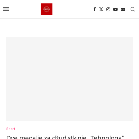
Sport
Dve medalje za džudistkinje „Tehnologa“