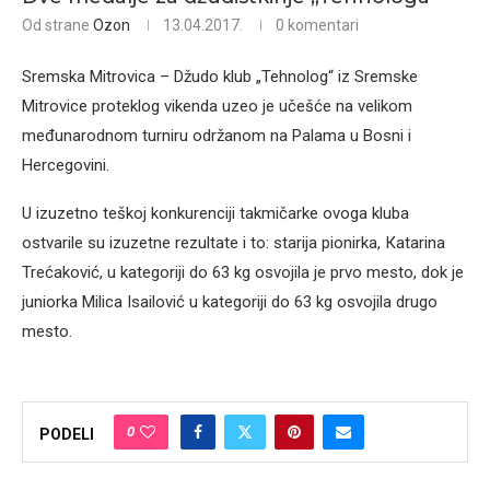
Od strane
Ozon
13.04.2017.
0 komentari
Sremska Mitrovica – Džudo klub „Tehnolog“ iz Sremske
Mitrovice proteklog vikenda uzeo je učešće na velikom
međunarodnom turniru održanom na Palama u Bosni i
Hercegovini.
U izuzetno teškoj konkurenciji takmičarke ovoga kluba
ostvarile su izuzetne rezultate i to: starija pionirka, Кatarina
Trećaković, u kategoriji do 63 kg osvojila je prvo mesto, dok je
juniorka Milica Isailović u kategoriji do 63 kg osvojila drugo
mesto.
0
PODELI