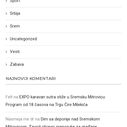
Sport
Srbija
Srem
Uncategorized
Vesti
Zabava
NAJNOVIJI KOMENTARI
Felt
na
EXPO karavan sutra stiže u Sremsku Mitrovicu:
Program od 18 časova na Trgu Ćire Milekića
Nasmeja me dr
na
Dim sa deponije nad Sremskom
Mitrovicom: Zavod objavio preporuke za građane