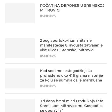
POŽAR NA DEPONIJI U SREMSKOJ
MITROVICI
05.08.2026.
Zbog sportsko-humanitarne
manifestacije 8. avgusta zatvaranje
više ulica u Sremskoj Mitrovici
05.08.2026.
Kod sedamnaestogodišnjaka
pronađeno oko 416 grama materije
za koju se sumnja da je marihuana
05.08.2026.
Tri dana hrani mladu rodu koja šeta
Sremskom Mitrovicom: „Gospođica
se oporavlja“