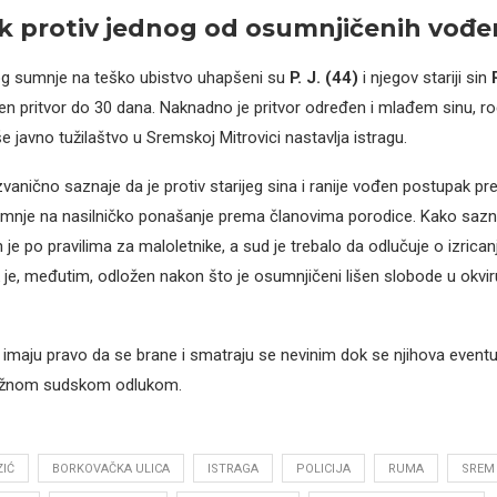
 protiv jednog od osumnjičenih vođen 
g sumnje na teško ubistvo uhapšeni su
P. J. (44)
i njegov stariji sin
en pritvor do 30 dana. Naknadno je pritvor određen i mlađem sinu,
še javno tužilaštvo u Sremskoj Mitrovici nastavlja istragu.
anično saznaje da je protiv starijeg sina i ranije vođen postupak pr
nje na nasilničko ponašanje prema članovima porodice. Kako sazn
e po pravilima za maloletnike, a sud je trebalo da odlučuje o izrican
je, međutim, odložen nakon što je osumnjičeni lišen slobode u okvir
 imaju pravo da se brane i smatraju se nevinim dok se njihova eventu
nažnom sudskom odlukom.
IĆ
BORKOVAČKA ULICA
ISTRAGA
POLICIJA
RUMA
SREM