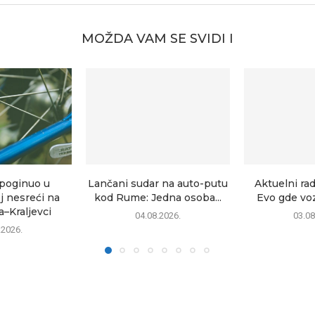
MOŽDA VAM SE SVIDI I
 poginuo u
Lančani sudar na auto-putu
Aktuelni ra
j nesreći na
kod Rume: Jedna osoba...
Evo gde voz
–Kraljevci
04.08.2026.
03.08
.2026.