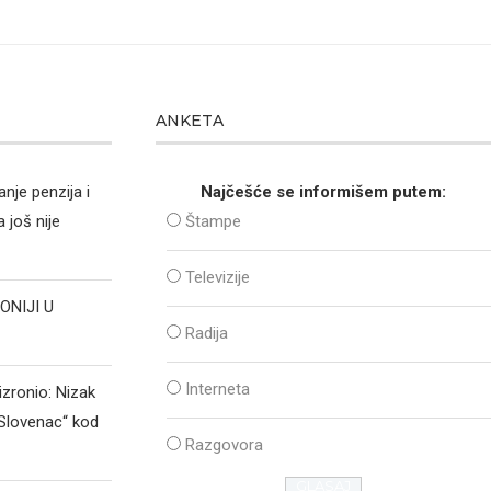
ANKETA
nje penzija i
Najčešće se informišem putem:
 još nije
Štampe
Televizije
ONIJI U
Radija
Interneta
izronio: Nizak
„Slovenac“ kod
Razgovora