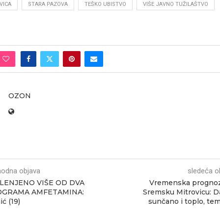
VICA
STARA PAZOVA
TEŠKO UBISTVO
VIŠE JAVNO TUŽILAŠTVO
OZON
hodna objava
sledeća o
LENJENO VIŠE OD DVA
Vremenska prognoz
OGRAMA AMFETAMINA:
Sremsku Mitrovicu: 
ć (19)
sunčano i toplo, te