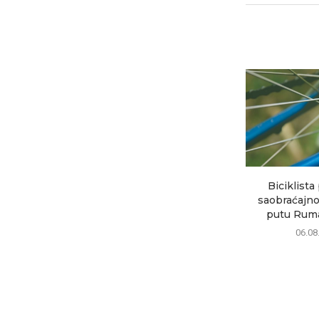
Biciklista
saobraćajno
putu Ruma
06.08