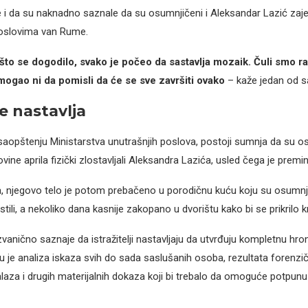
i da su naknadno saznale da su osumnjičeni i Aleksandar Lazić zajed
oslovima van Rume.
što se dogodilo, svako je počeo da sastavlja mozaik. Čuli smo raz
 mogao ni da pomisli da će se sve završiti ovako
– kaže jedan od s
e nastavlja
aopštenju Ministarstva unutrašnjih poslova, postoji sumnja da su o
ine aprila fizički zlostavljali Aleksandra Lazića, usled čega je premi
, njegovo telo je potom prebačeno u porodičnu kuću koju su osumnj
ili, a nekoliko dana kasnije zakopano u dvorištu kako bi se prikrilo kr
anično saznaje da istražitelji nastavljaju da utvrđuju kompletnu hron
u je analiza iskaza svih do sada saslušanih osoba, rezultata forenzič
aza i drugih materijalnih dokaza koji bi trebalo da omoguće potpunu