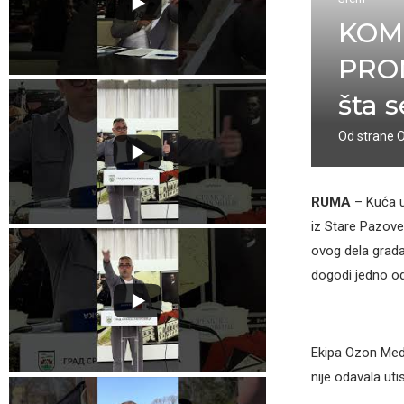
KOMŠ
PRON
šta s
Od strane
RUMA
– Kuća u
iz Stare Pazove,
ovog dela grada
dogodi jedno od 
Ekipa Ozon Medi
nije odavala uti