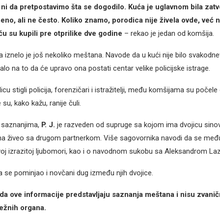
ni da pretpostavimo šta se dogodilo. Kuća je uglavnom bila zatv
no, ali ne često. Koliko znamo, porodica nije živela ovde, već 
ću su kupili pre otprilike dve godine
– rekao je jedan od komšija.
a iznelo je još nekoliko meštana. Navode da u kući nije bilo svakodne
valo na to da će upravo ona postati centar velike policijske istrage.
icu stigli policija, forenzičari i istražitelji, među komšijama su počel
 su, kako kažu, ranije čuli.
 saznanjima,
P. J.
je razveden od supruge sa kojom ima dvojicu sinov
ina živeo sa drugom partnerkom. Više sagovornika navodi da se me
voj izrazitoj ljubomori, kao i o navodnom sukobu sa Aleksandrom La
da se pominjao i novčani dug između njih dvojice.
a ove informacije predstavljaju saznanja meštana i nisu zvani
ežnih organa.