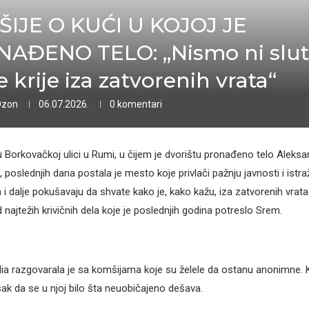
IJE O KUĆI U KOJOJ JE
AĐENO TELO: „Nismo ni sluti
e krije iza zatvorenih vrata“
Ozon
06.07.2026.
0 komentari
 Borkovačkoj ulici u Rumi, u čijem je dvorištu pronađeno telo Aleksa
 poslednjih dana postala je mesto koje privlači pažnju javnosti i istraž
 i dalje pokušavaju da shvate kako je, kako kažu, iza zatvorenih vrat
najtežih krivičnih dela koje je poslednjih godina potreslo Srem.
a razgovarala je sa komšijama koje su želele da ostanu anonimne. 
sak da se u njoj bilo šta neuobičajeno dešava.