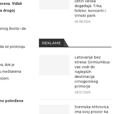
četiri velika
orena. Viđali
događaja: Trka,
na drugoj
folklor, koncerti i
Vinski park
06.08.2026.
vnog života i da
REKLAME
e da se povezuju
Letovanje bez
stresa: Sirmiumbus
a, dok je
vas vodi do
đu meštanima
najlepših
destinacija
zićem.
crnogorskog
primorja
28.07.2026.
čno potvrđene
Sremska Mitrovica
ima svoj prozor ka