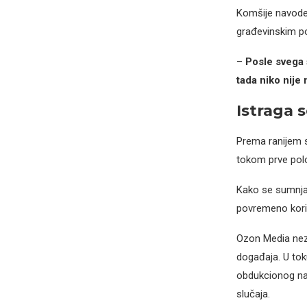
Komšije navode 
građevinskim p
–
Posle svega 
tada niko nije
Istraga s
Prema ranijem s
tokom prve polov
Kako se sumnja
povremeno korist
Ozon Media nezv
događaja. U tok
obdukcionog nal
slučaja.