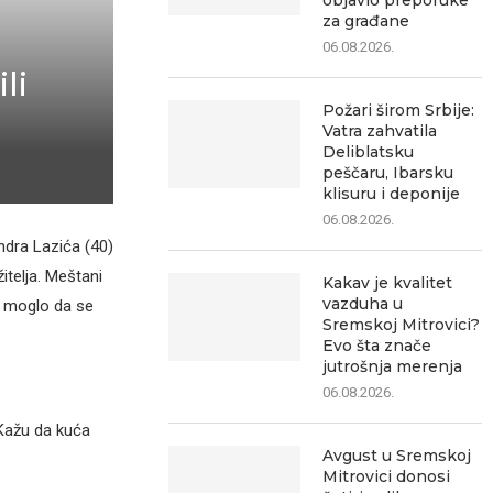
objavio preporuke
za građane
06.08.2026.
li
Požari širom Srbije:
Vatra zahvatila
Deliblatsku
peščaru, Ibarsku
klisuru i deponije
06.08.2026.
ndra Lazića (40)
itelja. Meštani
Kakav je kvalitet
vazduha u
a moglo da se
Sremskoj Mitrovici?
Evo šta znače
jutrošnja merenja
06.08.2026.
Kažu da kuća
Avgust u Sremskoj
Mitrovici donosi