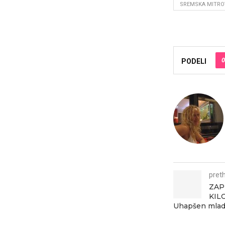
SREMSKA MITRO
0
PODELI
pret
ZAP
KIL
Uhapšen mladi