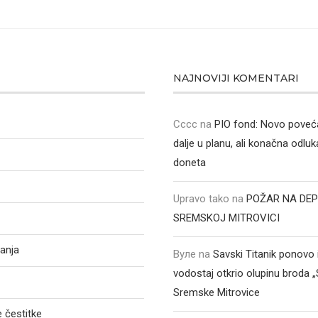
NAJNOVIJI KOMENTARI
Cccc
na
PIO fond: Novo poveća
dalje u planu, ali konačna odluka
doneta
Upravo tako
na
POŽAR NA DEP
SREMSKOJ MITROVICI
anja
Вуле
na
Savski Titanik ponovo 
vodostaj otkrio olupinu broda 
Sremske Mitrovice
 čestitke