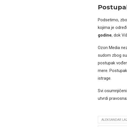
Postupak
Podsetimo, zbo
kojima je određ
godine
, dok Vi
Ozon Media nezv
sudom zbog sum
postupak vođen j
mere. Postupak 
istrage.
Svi osumnjičeni
utvrdi pravos
ALEKSANDAR LAZ