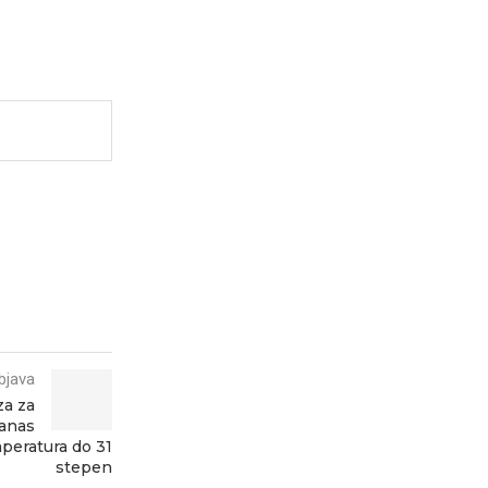
bjava
a za
Danas
mperatura do 31
stepen