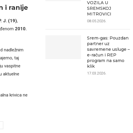
VOZILA U
i ranije
SREMSKOJ
MITROVICI
P. J. (19)
,
08.05.2026.
 rođenom
2010.
Srem-gas: Pouzdan
partner uz
savremene usluge –
ed nadležnim
e-račun i REP
ajemo, taj
program na samo
ju vaspitne
klik
17.03.2026.
u aktuelne
alna krivica ne