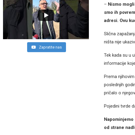
–
Nismo mogli 
smo ih povreme
adresi. Ovu ku
Slična zapažanj
ništa nije ukazi
Zapratite nas
Tek kada su u ul
informacije koje
Prema njihovim
poslednjih god
pričalo o njego
Pojedini tvrde 
Napominjemo d
od strane nadl