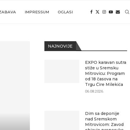
ZABAVA
IMPRESSUM
OGLASI
NAJNOVIJE
EXPO karavan sutra
stiže u Sremsku
Mitrovicu: Program
od 18 časova na
Trgu Ćire Milekića
06.08.2026.
Dim sa deponije
nad Sremskom
Mitrovicom: Zavod