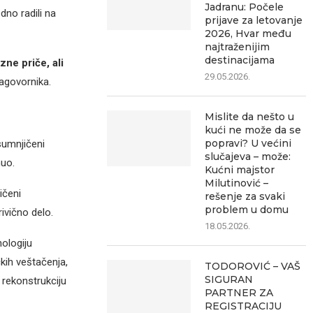
Jadranu: Počele
no radili na
prijave za letovanje
2026, Hvar među
najtraženijim
destinacijama
ne priče, ali
29.05.2026.
agovornika.
Mislite da nešto u
kući ne može da se
popravi? U većini
sumnjičeni
slučajeva – može:
nuo.
Kućni majstor
Milutinović –
ičeni
rešenje za svaki
problem u domu
ivično delo.
18.05.2026.
ologiju
kih veštačenja,
TODOROVIĆ – VAŠ
SIGURAN
 rekonstrukciju
PARTNER ZA
REGISTRACIJU